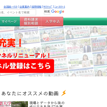
全国統一ﾃｽﾄ
企業案内
採用情報
ｻｲﾄﾏｯﾌﾟ
ﾆｭｰｽﾘﾘｰｽ
あなたにオススメの動画
現場とデータから街の
成り立ちを学ぶ"千葉