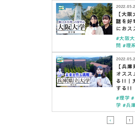
2022.05.
【大阪
謎を好
におス
#大阪
問
#理
2022.05.
【兵庫
オスス
る!!
する!
#理学
学
#兵
<
1