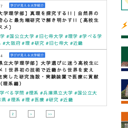
27
学びが見える大学紹介
大学理学部】真理を探究する!!｜自然界の
奇心と最先端研究で解き明かす!!〔高校生
スメ〕
大学
#国公立大学
#旧七帝大学
#理学
#学べる学
系
#大阪府
#理
#研究
#旧七帝大
#近畿
24
学びが見える大学紹介
県立大学理学部】大学選びに迷う高校生に
メ！世界初の技術で近畿から世界を変え
｜充実した研究施設・実験装置で医療に貢献
!（理系編）
#学べる学問
#理系
#兵庫県立大学
#国公立大
庫県
#理系
#理
#医療
#研究
#近畿
2
>
>>