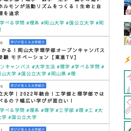
ホルモンが活動リズムをつくる！生命と自
理を追求
#学べる学問
#理系
#岡山大学
#国公立大学
#岡
理
06
学びが見える大学紹介
わかる！岡山大学理学部オープンキャンパス
受験 モチベーション【東進TV】
プンキャンパス
#大学生活
#理学
#学べる学問
#
岡山大学
#国公立大学
#岡山県
#理
29
学びが見える大学紹介
立大学｜2022年統合！工学部と理学部では
べるの？幅広い学びが面白い！
#学べる学問
#理系
#理学
#工学部
#理
#工
#大
大学
#国公立大学
11
学びが見える大学紹介