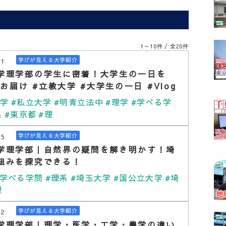
1～10件 / 全20件
21
学びが見える大学紹介
学理学部の学生に密着！大学生の一日を
でお届け #立教大学 #大学生の一日 #Vlog
大学
#私立大学
#明青立法中
#理学
#学べる学
系
#東京都
#理
15
学びが見える大学紹介
学理学部｜自然界の疑問を解き明かす！埼
組みを探究できる！
#学べる学問
#理系
#埼玉大学
#国公立大学
#埼
理
02
学びが見える大学紹介
学理学部｜理学・医学・工学・農学の違い