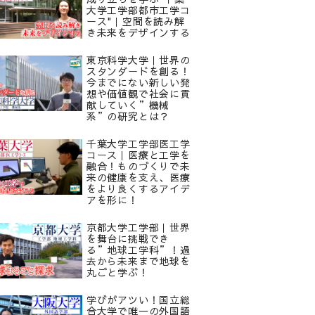
大学工学部都市工学コ
ース"｜空間を読み解
き未来をデザインする
東京科学大学｜世界の
スタンダードを創る！
今までにない新しい発
想や価値観で社会に貢
献していく”機械
系”の研究とは？
千葉大学工学部医工学
コース｜医療と工学を
融合！ものづくりで未
来の健康を支え、医療
をより良くするアイデ
アを形に！
京都大学工学部｜世界
を舞台に挑戦でき
る”地球工学科”！過
去から未来まで地球を
丸ごと学ぶ！
学びがアツい！国立総
合大学で唯一の外国語