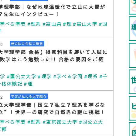
学理学部｜なぜ地球温暖化で立山に大雪が
？先生にインタビュー！
#学べる学問
#理系
#富山県
#理
#富山大学
#国
学
26
僕の私の合格の極意
大学理学部 合格】得意科目を磨いて入試に
! 数学はこう勉強した!! 合格の要因をご紹
大学
#国公立大学
#理学
#学べる学問
#理系
#千
合格体験記
#理
02
学びが見える大学紹介
立大学理学部｜国立？私立？理系を学ぶな
立”！世界一の研究で自然界の謎に挑戦！
#学べる学問
#理系
#東京都立大学
#国公立大
京都