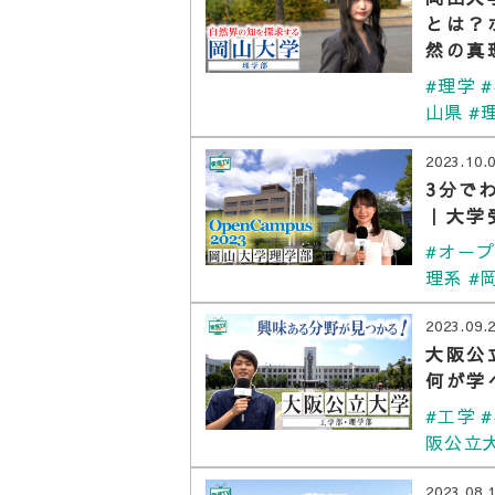
とは？
然の真
#理学
山県
#
2023.10.
3分で
｜大学
#オー
理系
#
2023.09.
大阪公
何が学
#工学
阪公立
2023.08.