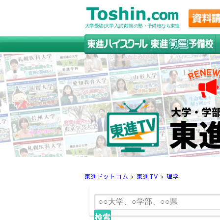
大学受験(大学入試)対策の塾・予備校なら東進
東進ドットコム
>
東進TV
>
理学
検索