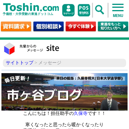
予備校・大学受験の東進ドットコム
MENU
サイトトップ
> メッセージ
こんにちは！担任助手の
久保寺
です！！
寒くなったと思ったら暖かくなったり