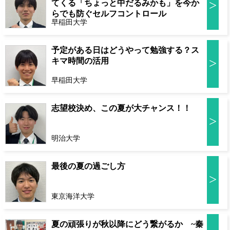
>
てくる「ちょっと中だるみかも」を今か
らでも防ぐセルフコントロール
早稲田大学
予定がある日はどうやって勉強する？ス
>
キマ時間の活用
早稲田大学
志望校決め、この夏が大チャンス！！
>
明治大学
最後の夏の過ごし方
>
東京海洋大学
夏の頑張りが秋以降にどう繋がるか ~秦