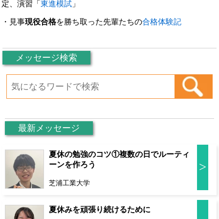
定、演習「
東進模試
」
・見事
現役合格
を勝ち取った先輩たちの
合格体験記
メッセージ検索
最新メッセージ
夏休の勉強のコツ①複数の日でルーティ
>
ーンを作ろう
芝浦工業大学
夏休みを頑張り続けるために