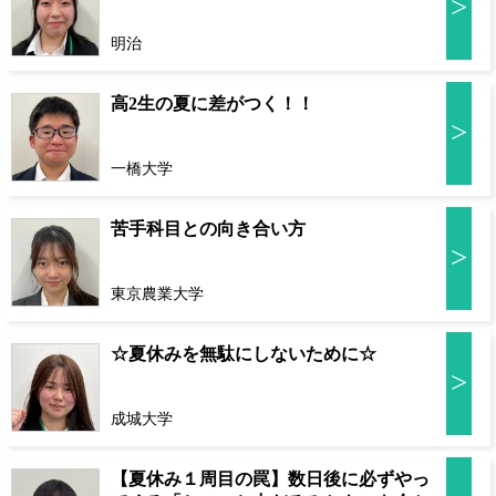
>
明治
高2生の夏に差がつく！！
>
一橋大学
苦手科目との向き合い方
>
東京農業大学
☆夏休みを無駄にしないために☆
>
成城大学
【夏休み１周目の罠】数日後に必ずやっ