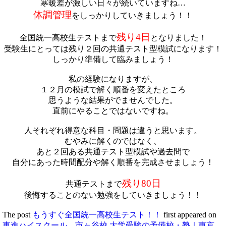
寒暖差が激しい日々が続いていますね…
体調管理
をしっかりしていきましょう！！
残り4日
全国統一高校生テストまで
となりました！
受験生にとっては残り２回の共通テスト型模試になります！
しっかり準備して臨みましょう！
私の経験になりますが、
１２月の模試で解く順番を変えたところ
思うような結果がでませんでした。
直前にやることではないですね。
人それぞれ得意な科目・問題は違うと思います。
むやみに解くのではなく、
あと２回ある共通テスト型模試や過去問で
自分にあった時間配分や解く順番を完成させましょう！
残り80日
共通テストまで
後悔することのない勉強をしていきましょう！！
The post
もうすぐ全国統一高校生テスト！！
first appeared on
東進ハイスクール 市ヶ谷校 大学受験の予備校・塾｜東京