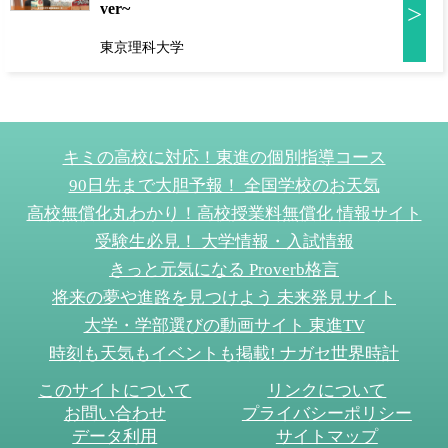
ver~
>
東京理科大学
キミの高校に対応！東進の個別指導コース
90日先まで大胆予報！ 全国学校のお天気
高校無償化丸わかり！高校授業料無償化 情報サイト
受験生必見！ 大学情報・入試情報
きっと元気になる Proverb格言
将来の夢や進路を見つけよう 未来発見サイト
大学・学部選びの動画サイト 東進TV
時刻も天気もイベントも掲載! ナガセ世界時計
このサイトについて
リンクについて
お問い合わせ
プライバシーポリシー
データ利用
サイトマップ