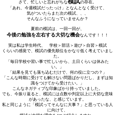
模試
さて、忙しいと忘れがちな
の存在。
「あれ、今週模試だったっけ」となんとなく受けて、
気がついたらまた次の模試、、、
そんなふうになっていませんか？
夏前の模試は、一回一回が、
今後の勉強を左右する大切な機会
なんです！！！
実は私は学生時代、 学校＞部活＞遊び＞自習＞模試
くらいの感覚で、模試の優先順位をかなり低く考えていまし
た。
「毎日学校や習い事で忙しいから、土日くらいは休みた
い。」
「結果を見ても落ち込むだけで、何の役に立つの？」
「こんな時期に受けても解けない問題ばかりだし、まずは知
識をつけてから受けたい。」
こんなネガティブな印象ばかり持っていました。
でも、今振り返ると、模試には点数や判定以上に大切な意味
があったな、と感じています。
私と同じように「模試ってそんなに大事？」と思っている人
に向けて、