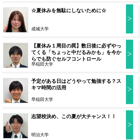
☆夏休みを無駄にしないために☆
>
成城大学
【夏休み１周目の罠】数日後に必ずやっ
>
てくる「ちょっと中だるみかも」を今か
らでも防ぐセルフコントロール
早稲田大学
予定がある日はどうやって勉強する？ス
>
キマ時間の活用
早稲田大学
志望校決め、この夏が大チャンス！！
>
明治大学