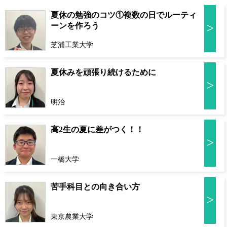
夏休の勉強のコツ①複数の日でルーティ
>
ーンを作ろう
芝浦工業大学
夏休みを頑張り続けるために
>
明治
高2生の夏に差がつく！！
>
一橋大学
苦手科目との向き合い方
>
東京農業大学