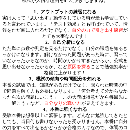
模試が大切な理由を4つご紹介しますね。
1、アウトプットの練習になる
実は人って「思い出す」動作をしている時が最も学習してい
ると言われています。「テスト効果」とも呼ばれていて、情
報をただ頭に入れるだけでなく、
自分の力で引き出す練習
が
とても大事なんです！
2、自己分析になる
ただ単に点数や判定を見るだけでなく、自分の課題を知るき
っかけになります。解けなかった問題があった時に、習って
いなかったからなのか、時間がかかりすぎたからか、公式を
思い出せなかったからか、など
原因を探る
ことで勉強効率が
格段に上がります！
3、模試の傾向や時間配分を知れる
本番の試験では、知識があるだけでなく、限られた時間の中
で問題を解く力も必要になります。「何分考えて分からなか
ったら次の問題にいこう」「この大問は得意だから毎回先に
解こう」など、
自分なりの戦い方
が見えてきます。
4、本番に強くなれる
受験本番は想像以上に緊張します。どんなに勉強してきたと
しても、当日何も書けなかったら受かりません。本番に自分
の力をすべて出せるかどうかが合格のカギなので、体調のコ