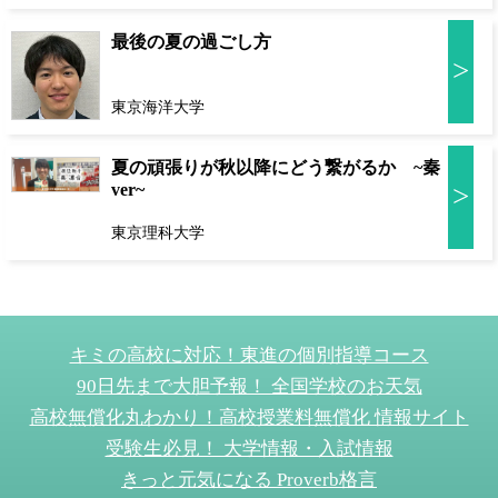
最後の夏の過ごし方
>
東京海洋大学
夏の頑張りが秋以降にどう繋がるか ~秦
ver~
>
東京理科大学
キミの高校に対応！東進の個別指導コース
90日先まで大胆予報！ 全国学校のお天気
高校無償化丸わかり！高校授業料無償化 情報サイト
受験生必見！ 大学情報・入試情報
きっと元気になる Proverb格言