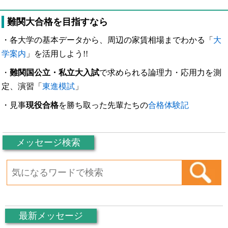
難関大合格を目指すなら
・各大学の基本データから、周辺の家賃相場までわかる「
大
学案内
」を活用しよう!!
・
難関国公立・私立大入試
で求められる論理力・応用力を測
定、演習「
東進模試
」
・見事
現役合格
を勝ち取った先輩たちの
合格体験記
メッセージ検索
最新メッセージ