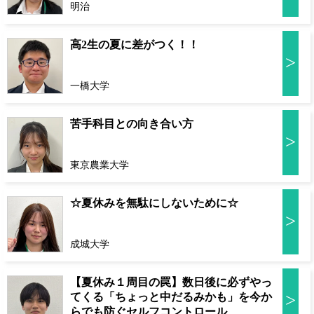
明治
高2生の夏に差がつく！！
>
一橋大学
苦手科目との向き合い方
>
東京農業大学
☆夏休みを無駄にしないために☆
>
成城大学
【夏休み１周目の罠】数日後に必ずやっ
>
てくる「ちょっと中だるみかも」を今か
らでも防ぐセルフコントロール