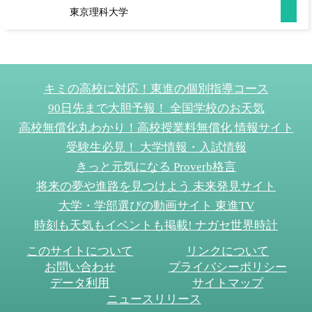
東京理科大学
キミの高校に対応！東進の個別指導コース
90日先まで大胆予報！ 全国学校のお天気
高校無償化丸わかり！高校授業料無償化 情報サイト
受験生必見！ 大学情報・入試情報
きっと元気になる Proverb格言
将来の夢や進路を見つけよう 未来発見サイト
大学・学部選びの動画サイト 東進TV
時刻も天気もイベントも掲載! ナガセ世界時計
このサイトについて
リンクについて
お問い合わせ
プライバシーポリシー
データ利用
サイトマップ
ニュースリリース