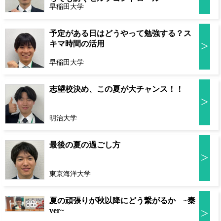
早稲田大学
予定がある日はどうやって勉強する？ス
>
キマ時間の活用
早稲田大学
志望校決め、この夏が大チャンス！！
>
明治大学
最後の夏の過ごし方
>
東京海洋大学
夏の頑張りが秋以降にどう繋がるか ~秦
ver~
>