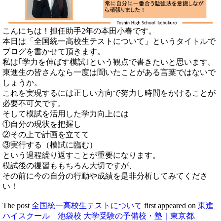
こんにちは！担任助手2年の本田小春です。
本日は「全国統一高校生テストについて」というタイトルで
ブログを書かせて頂きます。
私は｢学力を伸ばす模試｣という観点で書きたいと思います。
東進生の皆さんなら一度は聞いたことがある言葉ではないで
しょうか。
これを実現するには正しい方向で努力し時間をかけることが
必要不可欠です。
そして模試を活用した学力向上には
①自分の現状を把握し
②その上で計画を立てて
③実行する（模試に臨む）
という過程繰り返すことが重要になります。
模試後の復習ももちろん大切ですが、
その前に今の自分の行動や成績を是非分析してみてくださ
い！
The post
全国統一高校生テストについて
first appeared on
東進
ハイスクール 池袋校 大学受験の予備校・塾｜東京都
.