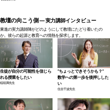
る! ｜競技力向上・健康増進
太先生 君の未来が変わる⁉ 感
から産業・文化まで。早稲田
動の 90 分。高校生・ご父母
大・同志社大へのインタビュ
対象 《参加無料》
ー
教壇の向こう側
― 実力講師インタビュー
東進の実力講師陣がどのようにして教壇にたどり着いたの
か。彼らの起源と教育への情熱を探求します。
生徒が自分の可能性を信じら
“ちょっとできそうかも？“
れる授業をしたい
数学への第一歩を後押しした
稲垣満先生
い
住吉千波先生