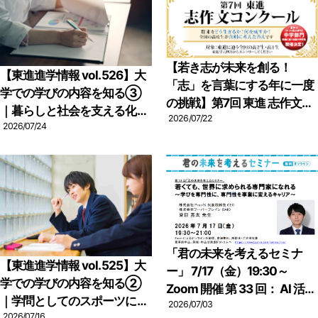
【若き志が未来を創る！
【東進進学情報 vol.526】大
「志」を言葉にする年に一度
学での学びの内容を知る③
の挑戦】第7回 東進 志作文コ
｜暮らしと社会を支える化学
ンクール 優秀者発表
2026/07/22
系の学び｜大阪大・佐賀大へ
2026/07/24
のインタビュー。26年誕生の
コスメティックサイエンス学
環とは？
「君の未来を考えるセミナ
【東進進学情報 vol.525】大
ー」 7/17（金）19:30～
学での学びの内容を知る②
Zoom 開催 第 33 回： AI 活用
｜学問としてのスポーツに迫
をリードする CAIO・夏目亮
2026/07/03
2026/07/16