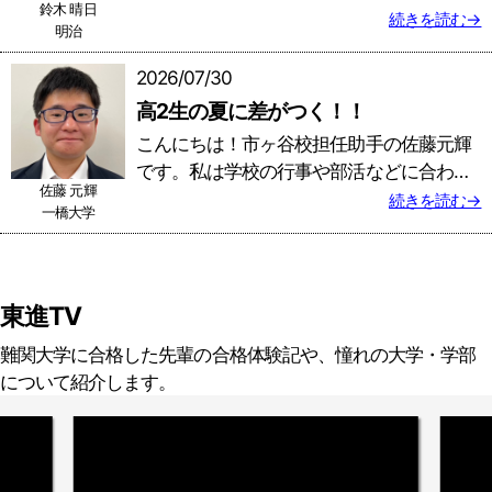
全力でサポートします！
鈴木 晴日
受けることが出来るので、部活も勉強も頑
続きを読む→
明治
張りたかった私にはピッタリでした。校舎
は集中する環境が整っていて、担任助手の
2026/07/30
方々のサポートや一緒に頑張れる仲間もい
高2生の夏に差がつく！！
ます！生徒に寄り添い、志望校合格へ全力
こんにちは！市ヶ谷校担任助手の佐藤元輝
でサポートします。一緒に頑張りましょ
です。私は学校の行事や部活などに合わせ
う！よろしくお願いします！
佐藤 元輝
て自分のペースで勉強することができると
続きを読む→
一橋大学
いう理由で東進を選びました。校舎では担
任助手の方々に受験をサポートしてもらい
ながら、同級生の友達と切磋琢磨し合いな
がら、楽しく受験勉強を乗り切ることがで
東進TV
きました！今度は自分が、生徒が楽しく真
難関大学に合格した先輩の合格体験記や、憧れの大学・学部
剣に受験勉強できるような環境づくりをし
について紹介します。
ていきます。よろしくお願いします！