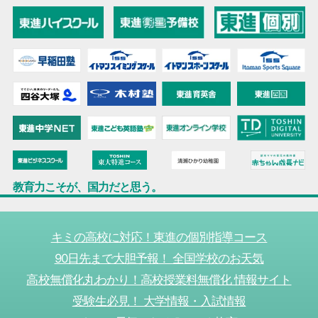
教育力こそが、国力だと思う。
キミの高校に対応！東進の個別指導コース
90日先まで大胆予報！ 全国学校のお天気
高校無償化丸わかり！高校授業料無償化 情報サイト
受験生必見！ 大学情報・入試情報