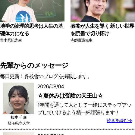
地学の論理的思考は人生の基
教養が人生を導く 新しい世界
礎体力になる
を読書で切り拓け
青木秀紀先生
寺師貴憲先生
先輩からのメッセージ
毎日更新！各校舎のブログを掲載します。
2026/08/04
☆夏休みは受験の天王山☆
1年間を通して人として一緒にステップアッ
プしていけるよう精一杯頑張ります！
榎本 千遙
続きを読む→
埼玉県立大学