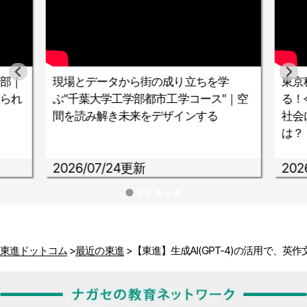
部｜
現場とデータから街の成り立ちを学
東京
られ
ぶ"千葉大学工学部都市工学コース"｜空
る！
間を読み解き未来をデザインする
社会
は？
2026/07/24更新
202
東進ドットコム
最近の東進
【東進】生成AI(GPT-4)の活用で、