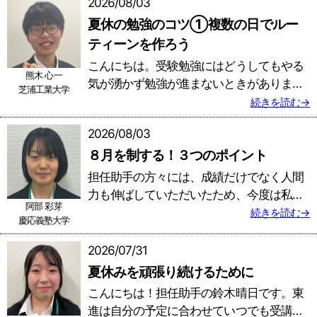
2026/08/03
夏休の勉強のコツ①複数の日でルー
ティーンを作ろう
こんにちは。受験勉強にはどうしてもやる
熊木 心一
気が湧かず勉強が進まないときがありま
芝浦工業大学
す。しかし、東進には有名講師陣による受
続きを読む→
講やチームミーティングなどやる気をくれ
2026/08/03
るコンテンツがたくさんあります！もしや
８月を制する！３つのポイント
る気がなくなったときには東進コンテンツ
を使ったり担任助手に相談したりしてくだ
担任助手の方々には、成績だけでなく人間
さい。私たちも全力でサポートするので一
力も伸ばしていただいたため、今度は私が
緒に第一志望合格に向けて頑張りましょ
阿部 彩芽
生徒の受験の先まで意識して、成長を温か
続きを読む→
慶応義塾大学
う！
く見守りたいです。また、生徒同士が高め
合える有意義なチームミーティングを目指
2026/07/31
します。自分の経験を活かしつつ一緒に試
夏休みを頑張り続けるために
行錯誤しながら、受講や模試、コーチング
こんにちは！担任助手の鈴木晴日です。東
など全てのことに目的意識を持って生徒を
進は自分の予定に合わせていつでも受講を