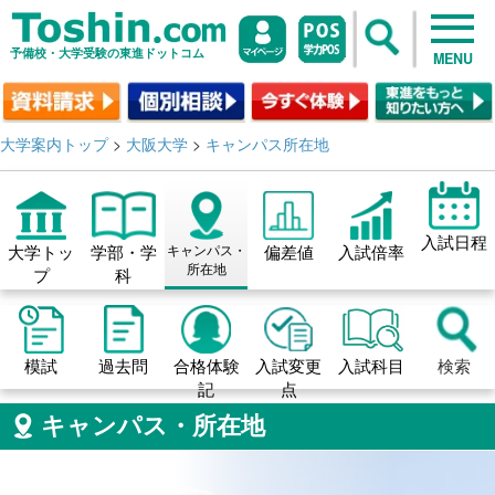
予備校・大学受験の東進ドットコム
MENU
大学案内トップ
>
大阪大学
>
キャンパス所在地
入試日程
大学トッ
学部・学
キャンパス・
偏差値
入試倍率
所在地
プ
科
模試
過去問
合格体験
入試変更
入試科目
検索
記
点
キャンパス・所在地