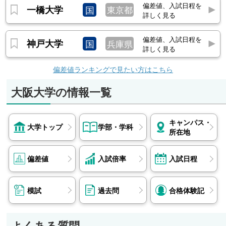
偏差値、入試日程を
一橋大学
国
東京都
詳しく見る
偏差値、入試日程を
神戸大学
国
兵庫県
詳しく見る
偏差値ランキングで見たい方はこちら
大阪大学の情報一覧
キャンパス・
大学トップ
学部・学科
所在地
偏差値
入試倍率
入試日程
模試
過去問
合格体験記
よくある質問