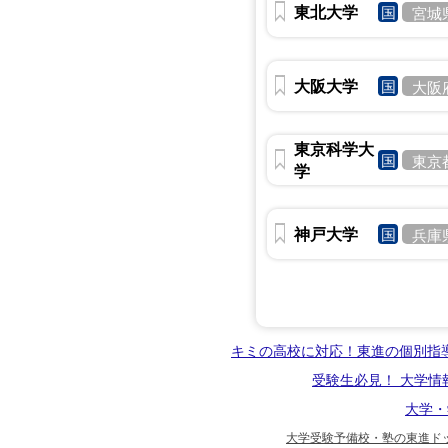
東北大学
国
宮城
大阪大学
国
大阪
東京科学大
国
東京
学
神戸大学
国
兵庫
キミの高校に対応！東進の個別指
受験生必見！ 大学情
大学・
大学受験予備校・塾の東進ドッ