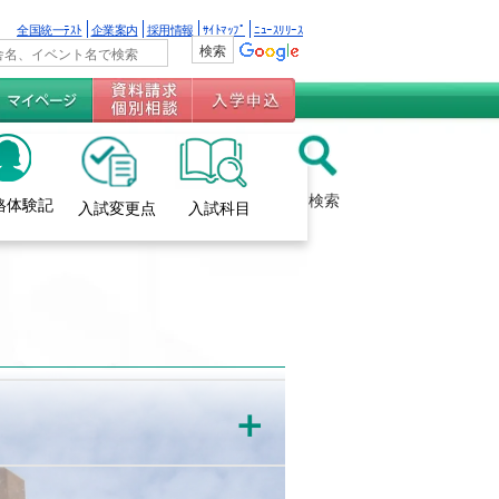
全国統一ﾃｽﾄ
企業案内
採用情報
ｻｲﾄﾏｯﾌﾟ
ﾆｭｰｽﾘﾘｰｽ
検索
格体験記
入試変更点
入試科目
＋