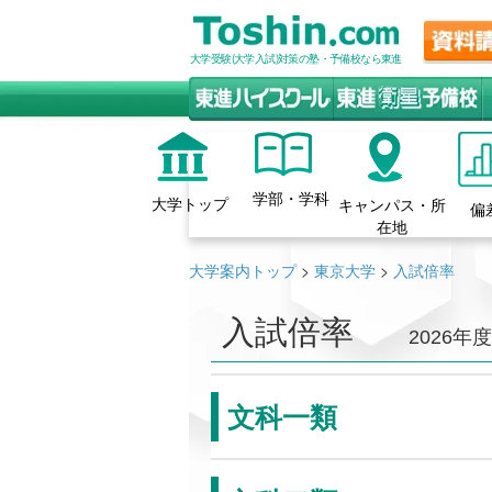
大学受験(大学入試)対策の塾・予備校なら東進
学部・学科
大学トップ
キャンパス・所
偏
在地
大学案内トップ
>
東京大学
>
入試倍率
入試倍率
2026年度
文科一類