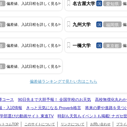
名古屋大学
国
県
偏差値、入試日程を詳しく見る
愛知県
偏
九州大学
国
府
偏差値、入試日程を詳しく見る
福岡県
偏
一橋大学
国
都
偏差値、入試日程を詳しく見る
東京都
偏
県
偏差値、入試日程を詳しく見る
偏差値ランキングで見たい方はこちら
導コース
90日先まで大胆予報！ 全国学校のお天気
高校無償化丸わか
報・入試情報
きっと元気になる Proverb格言
将来の夢や進路を見つ
学部選びの動画サイト 東進TV
時刻も天気もイベントも掲載! ナガセ
トコムTOP
このサイトについて
リンクについて
お問い合わせ
プライ