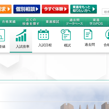
過去問
合
入試日程
模試
差値
入試倍率