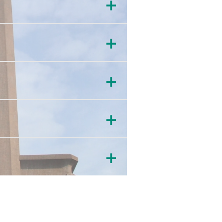
＋
＋
＋
＋
＋