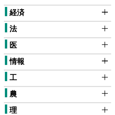
経済
法
医
情報
工
農
理