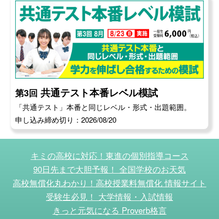
共通テスト本番レベル模試
第3回
「共通テスト」本番と同じレベル・形式・出題範囲。
申し込み締め切り：2026/08/20
キミの高校に対応！東進の個別指導コース
90日先まで大胆予報！ 全国学校のお天気
高校無償化丸わかり！高校授業料無償化 情報サイト
受験生必見！ 大学情報・入試情報
きっと元気になる Proverb格言