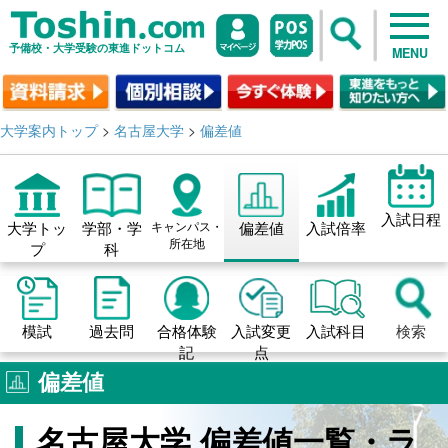
予備校・大学受験の東進ドットコム
MENU
大学案内トップ
>
名古屋大学
>
偏差値
入試日程
大学トッ
学部・学
キャンパス・
偏差値
入試倍率
所在地
プ
科
模試
過去問
合格体験
入試変更
入試科目
検索
記
点
偏差値
名古屋大学 偏差値一覧・ラ