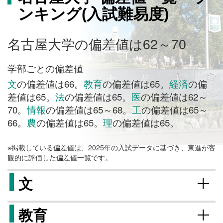
ンキング(入試難易度)
名古屋大学の偏差値は62～70
学部ごとの偏差値
文
の偏差値は66。
教育
の偏差値は65。
経済
の偏
差値は65。
法
の偏差値は65。
医
の偏差値は62～
70。
情報
の偏差値は65～68。
工
の偏差値は65～
66。
農
の偏差値は65。
理
の偏差値は65。
※掲載している偏差値は、2025年の入試データに基づき、東進が客
観的に評価した偏差値一覧です。
文
教育