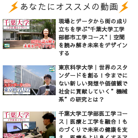
今回の東進TVでは、入試本番直前に短期間で点数UP
あなたにオススメの動画
を狙うポイントをご紹介します。
現場とデータから街の成り
立ちを学ぶ"千葉大学工学
部都市工学コース"｜空間
を読み解き未来をデザイン
する
東京科学大学｜世界のスタ
ンダードを創る！今までに
ない新しい発想や価値観で
社会に貢献していく”機械
系”の研究とは？
千葉大学工学部医工学コー
ス｜医療と工学を融合！も
のづくりで未来の健康を支
え、医療をより良くするア