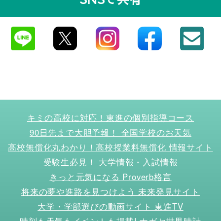
キミの高校に対応！東進の個別指導コース
90日先まで大胆予報！ 全国学校のお天気
高校無償化丸わかり！高校授業料無償化 情報サイト
受験生必見！ 大学情報・入試情報
きっと元気になる Proverb格言
将来の夢や進路を見つけよう 未来発見サイト
大学・学部選びの動画サイト 東進TV