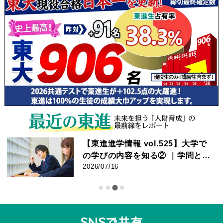
【東進進学情報 vol.525】大学で
の学びの内容を知る② ｜学問とし
てのスポーツに迫る! ｜競技力向
2026/07/16
上・健康増進から産業・文化ま
で。早稲田大・同志社大へのイン
タビュー
SNSで共有