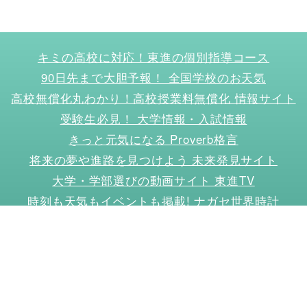
キミの高校に対応！東進の個別指導コース
90日先まで大胆予報！ 全国学校のお天気
高校無償化丸わかり！高校授業料無償化 情報サイト
受験生必見！ 大学情報・入試情報
きっと元気になる Proverb格言
将来の夢や進路を見つけよう 未来発見サイト
大学・学部選びの動画サイト 東進TV
時刻も天気もイベントも掲載! ナガセ世界時計
このサイトについて
リンクについて
お問い合わせ
プライバシーポリシー
データ利用
サイトマップ
ニュースリリース
Copyright (C) Nagase Brothers Inc.