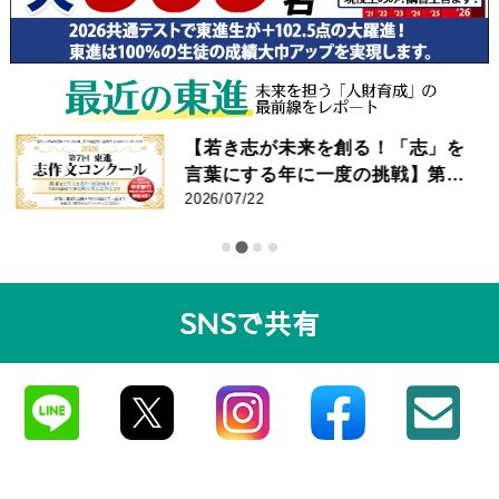
【若き志が未来を創る！「志」を
言葉にする年に一度の挑戦】第7
回 東進 志作文コンクール 優秀者
2026/07/22
発表
SNSで共有