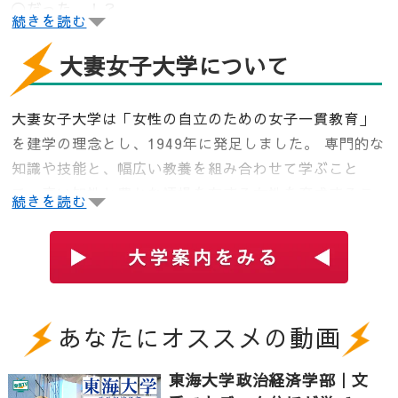
〇だった…！？
続きを読む
伊藤正直学長、直々にお話を伺い、社会において指導
大妻女子大学について
者的役割を果たす女性を育成する大妻女子大学の秘訣
に迫ります。抜群のアクセスが魅力的な大妻女子大学
千代田キャンパスの洗練された内装にも注目です！
大妻女子大学は「女性の自立のための女子一貫教育」
を建学の理念とし、1949年に発足しました。 専門的な
〔Contents〕
知識や技能と、幅広い教養を組み合わせて学ぶこと
で、高い知性と豊かな情操を有する女性を育成するこ
0:00 大妻女子大学 千代田キャンパス紹介
続きを読む
とを目指しています。
0:36 教育理念の女性の自立とは | 学長インタビュー
1:38 大学での学びとは | 学長インタビュー
設置学部：家政学部 文学部 社会情報学部 人間関係学
部（多摩キャンパス） 比較文化部
2:13 情報処理教育について | 学長インタビュー大妻女
子大学について
あなたにオススメの動画
大妻女子大学は「女性の自立のための女子一貫教育」
東海大学政治経済学部｜文
を建学の理念とし、1949年に発足しました。