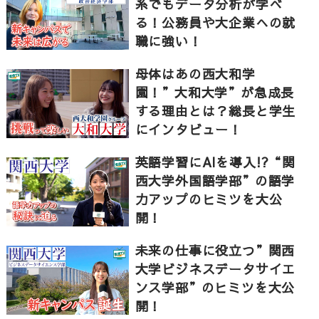
系でもデータ分析が学べ
る！公務員や大企業への就
専門的な知識や技能と、幅広い教養を組み合わせて学
職に強い！
ぶことで、高い知性と豊かな情操を有する女性を育成
することを目指しています。
母体はあの西大和学
設置学部：家政学部 文学部 社会情報学部 人間関係学
園！”大和大学”が急成長
部（多摩キャンパス） 比較文化部
する理由とは？総長と学生
にインタビュー！
大妻女子大学HP
英語学習にAIを導入!?“関
http://www.otsuma.ac.jp
西大学外国語学部”の語学
力アップのヒミツを大公
▼東進TVのチャンネル登録はこちら
開！
http://www.youtube.com/channel/UCjgy89j0Oj0aJ
sub_confirmation=1
未来の仕事に役立つ”関西
大学ビジネスデータサイエ
ンス学部”のヒミツを大公
開！