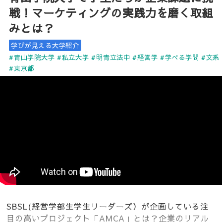
戦！マーケティングの実践力を磨く取組
みとは？
学びが見える大学紹介
#青山学院大学
#私立大学
#明青立法中
#経営学
#学べる学問
#文系
#東京都
SBSL(経営学部生学生リーダーズ）が企画している注
目の高いプロジェクト「AMCA」とは？企業のリアル