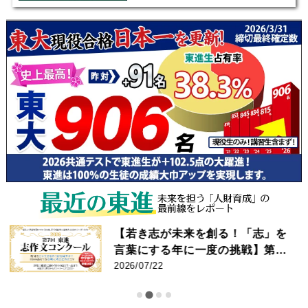
【若き志が未来を創る！「志」を
言葉にする年に一度の挑戦】第7
回 東進 志作文コンクール 優秀者
2026/07/22
発表