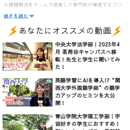
な課題解決をチームで提案して専門家が審査するコン
ペティション。
続きを読む
企業、教授、クリエイターから直接講義を受けて、現
あなたにオススメの動画
実的な視点からのFB、そしてプロ意識に触れる貴重な
学びの場。
中央大学法学部｜2023年4
AMCAは学部問わず参加が可能。2024年度は71チーム
月 茗荷谷キャンパスへ移
が参加。中間審査では精度の高い8チームにしぼられ最
転！先生と学生に聞いてみ
終審査へ。約半年間にわたるAMCA最終審査の結果
た！
は？
参加者の成長と運営の裏側をご紹介します！
英語学習にAIを導入!?“関
西大学外国語学部”の語学
力アップのヒミツを大公
▼青山学院大学経営学部コースについて
開！
経営学科とマーケティング学科の2学科体制。経営学科
では経営学と会計学を体系的に学び、経営についての
青山学院大学理工学部｜宇
理論と実践を身につける。2年次までに経営学の基礎を
宙好きの学生におすすめ！
固め、3年次からは将来の進路を見据えて専門を深め