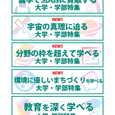
https://youtu.be/10rTUWL-FfQ
青学入学式2019で新入生に聞いてみた！【東進TV】
https://youtu.be/hzlp-KxL10Y
青学で芸術・文化に関われる学部 青山学院大学 総合文
化政策学部【東進TV】
https://youtu.be/4pfvLM_HJE4
【青山学院大学国際政治経済学部】世界の多様な現実
を知り未来を切り拓く！！グローバルな課題解決に挑
戦!!
https://youtu.be/Amr3V1ndyok