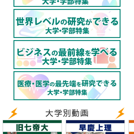
【青山学院大学理工学部】生命科学・宇宙分野にイノ
ベーション｜新しいキャンパス・最新設備で自分の夢
と可能性を広げる!!
https://youtu.be/Bv6smEm6zY8
▼青山学院大学の天気は？（全国の学校のお天気）
https://www.toshin.com/weather/detail?id=278
▼東進TVのチャンネル登録はこちら
http://www.youtube.com/@toshintv?
sub_confirmation=1
大学別動画