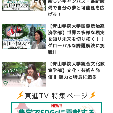
新しいキャンパス・最新設
る。数理やデータサイエンスに関する教育の強化を図
備で自分の夢と可能性を広
っており、ビジネスの課題に数理的アプローチを行
げる！
う。マーケティング学科では国際性と創造性に富んだ
「青山」の地の利を活かし、消費者が求める文化や情
【青山学院大学国際政治経
報、感性とビジネスを結びつける「青山マーケティン
済学部】世界の多様な現実
グ」を提唱。データ分析スキルに関する教育を強化す
を知り未来を切り拓く！！
るとともに、企業や自治体との協同学習を導入し、理
グローバルな課題解決に挑
論と実践の融合を図っている。
戦!!
【青山学院大学総合文化政
▼青山学院大学経営学部のHPはこちら
策学部】文化・芸術を発
https://www.aoyama.ac.jp/faculty/business/
信‼ 魅力と特長に迫る
▼青山学院大学関連の動画はこちら
東進TV 特集ページ
３分でわかる！青山学院大学オープンキャンパス2017
【東進TV】