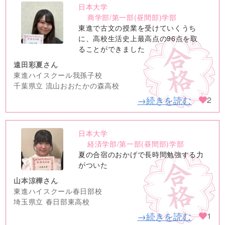
日本大学
no
商学部/第一部(昼間部)学部
image
東進で古文の授業を受けていくうち
に、高校生活史上最高点の96点を取
ることができました
遠田彩夏さん
東進ハイスクール我孫子校
千葉県立 流山おおたかの森高校
→続きを読む
2
日本大学
no
経済学部/第一部(昼間部)学部
image
夏の合宿のおかげで長時間勉強する力
がついた
山本涼樺さん
東進ハイスクール春日部校
埼玉県立 春日部東高校
→続きを読む
1