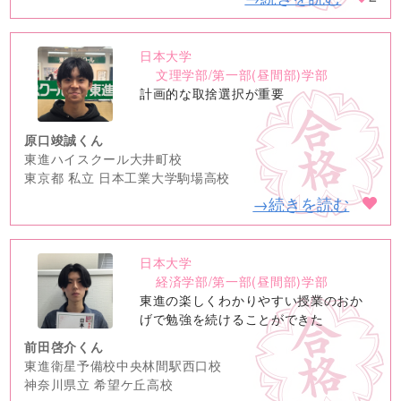
日本大学
no
文理学部/第一部(昼間部)学部
image
計画的な取捨選択が重要
原口竣誠くん
東進ハイスクール大井町校
東京都 私立 日本工業大学駒場高校
→続きを読む
日本大学
no
経済学部/第一部(昼間部)学部
image
東進の楽しくわかりやすい授業のおか
げで勉強を続けることができた
前田啓介くん
東進衛星予備校中央林間駅西口校
神奈川県立 希望ケ丘高校