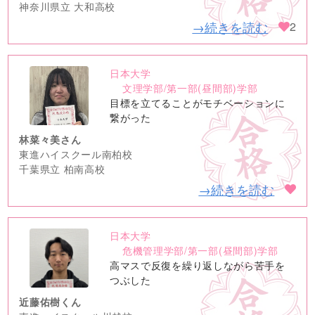
神奈川県立 大和高校
→続きを読む
2
日本大学
no
文理学部/第一部(昼間部)学部
image
目標を立てることがモチベーションに
繋がった
林菜々美さん
東進ハイスクール南柏校
千葉県立 柏南高校
→続きを読む
日本大学
no
危機管理学部/第一部(昼間部)学部
image
高マスで反復を繰り返しながら苦手を
つぶした
近藤佑樹くん