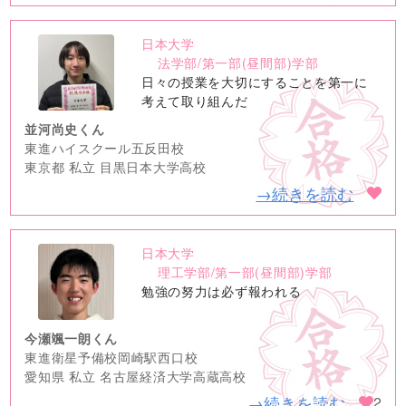
日本大学
no
法学部/第一部(昼間部)学部
image
日々の授業を大切にすることを第一に
考えて取り組んだ
並河尚史くん
東進ハイスクール五反田校
東京都 私立 目黒日本大学高校
→続きを読む
日本大学
no
理工学部/第一部(昼間部)学部
image
勉強の努力は必ず報われる
今瀬颯一朗くん
東進衛星予備校岡崎駅西口校
愛知県 私立 名古屋経済大学高蔵高校
→続きを読む
2