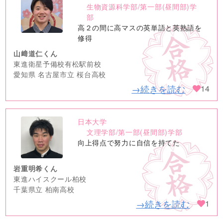
no
生物資源科学部/第一部(昼間部)学
image
部
高２の間に高マスの英単語と英熟語を
修得
山﨑道仁くん
東進衛星予備校有松駅前校
愛知県 名古屋市立 桜台高校
→続きを読む
14
日本大学
no
文理学部/第一部(昼間部)学部
image
向上得点で努力に自信を持てた
岩重明希くん
東進ハイスクール柏校
千葉県立 柏南高校
→続きを読む
1