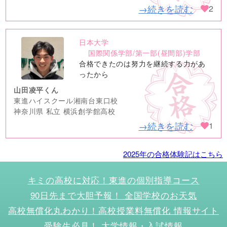
→続きを読む
2
日本大学
no
国際関係学部/第一部(昼間部)学部
image
合格できたのは努力を継続する力があ
ったから
山田凌平くん
東進ハイスクール湘南台東口校
神奈川県 私立 横浜創学館高校
→続きを読む
1
2025年の合格体験記はこちら
キミの高校に対応！東進の個別指導コース
90日先まで大胆予報！ 全国学校のお天気
高校無償化丸わかり！高校授業料無償化 情報サイト
受験生必見！ 大学情報・入試情報