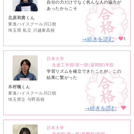
image
自分の力だけでなく色んな人の協力が
あったからこそ
北原和貴くん
東進ハイスクール川口校
埼玉県 私立 川越東高校
→続きを読む
1
日本大学
no
生産工学部/第一部(昼間部)学部
image
学習リズムを確立できたことが、この
結果に繋がった
木村颯くん
東進ハイスクール川口校
埼玉県立 与野高校
→続きを読む
日本大学
no
薬学部/第一部(昼間部)学部