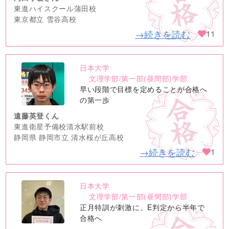
東進ハイスクール蒲田校
東京都立 雪谷高校
→続きを読む
11
日本大学
no
文理学部/第一部(昼間部)学部
image
早い段階で目標を定めることが合格へ
の第一歩
遠藤英登くん
東進衛星予備校清水駅前校
静岡県 静岡市立 清水桜が丘高校
→続きを読む
1
日本大学
no
文理学部/第一部(昼間部)学部
image
正月特訓が刺激に。E判定から半年で
合格へ