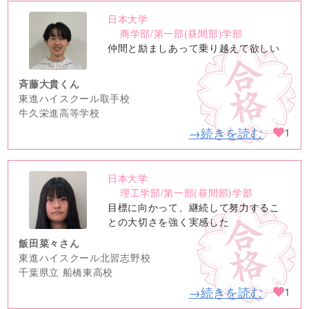
日本大学
no
商学部/第一部(昼間部)学部
image
仲間と励ましあって乗り越えて欲しい
斉藤大貴くん
東進ハイスクール取手校
牛久栄進高等学校
→続きを読む
1
日本大学
no
理工学部/第一部(昼間部)学部
image
目標に向かって、継続して努力するこ
との大切さを強く実感した
飯田菜々さん
東進ハイスクール北習志野校
千葉県立 船橋東高校
→続きを読む
1