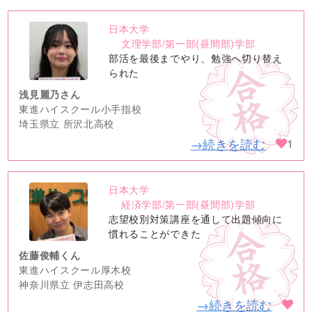
日本大学
no
文理学部/第一部(昼間部)学部
image
部活を最後までやり、勉強へ切り替え
られた
浅見麗乃さん
東進ハイスクール小手指校
埼玉県立 所沢北高校
→続きを読む
1
日本大学
no
経済学部/第一部(昼間部)学部
image
志望校別対策講座を通して出題傾向に
慣れることができた
佐藤俊輔くん
東進ハイスクール厚木校
神奈川県立 伊志田高校
→続きを読む