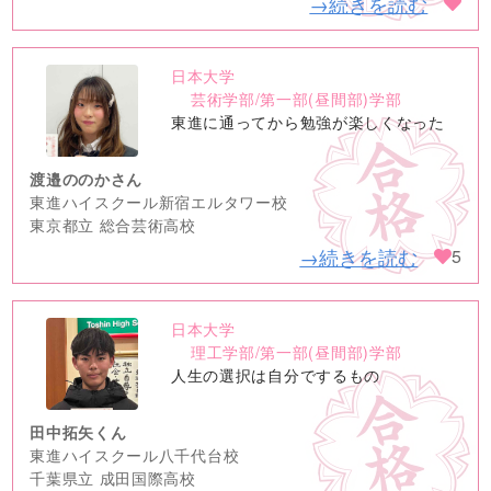
→続きを読む
日本大学
no
芸術学部/第一部(昼間部)学部
image
東進に通ってから勉強が楽しくなった
渡邉ののかさん
東進ハイスクール新宿エルタワー校
東京都立 総合芸術高校
→続きを読む
5
日本大学
no
理工学部/第一部(昼間部)学部
image
人生の選択は自分でするもの
田中拓矢くん
東進ハイスクール八千代台校
千葉県立 成田国際高校