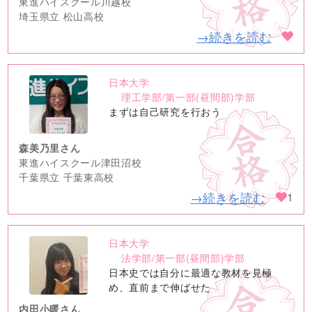
東進ハイスクール川越校
埼玉県立 松山高校
→続きを読む
日本大学
no
理工学部/第一部(昼間部)学部
image
まずは自己研究を行おう
森美乃里さん
東進ハイスクール津田沼校
千葉県立 千葉東高校
→続きを読む
1
日本大学
no
法学部/第一部(昼間部)学部
image
日本史では自分に最適な教材を見極
め、直前まで伸ばせた
内田小暖さん