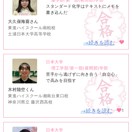
image
スタンダード化学はテキストにメモを
書き込んだ
大久保海葵さん
東進ハイスクール南柏校
土浦日本大学高等学校
→続きを読む
日本大学
no
理工学部/第一部(昼間部)学部
image
苦手から逃げずに向き合う「自立心」
で高みを目指す
木村陸空くん
東進ハイスクール湘南台東口校
神奈川県立 藤沢西高校
→続きを読む
1
日本大学