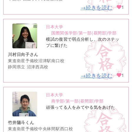
→続きを読む
1
日本大学
no
国際関係学部/第一部(昼間部)学部
image
模試の復習で弱点分析し、次のステッ
プに繋げた
川村日向子さん
東進衛星予備校沼津駅南口校
静岡県立 沼津西高校
→続きを読む
1
日本大学
no
商学部/第一部(昼間部)学部
image
頑張ってる人をみてやる気をあげた
竹井陽斗くん
東進衛星予備校中央林間駅西口校