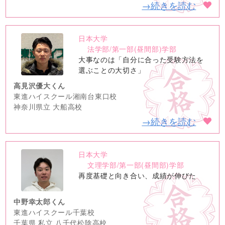
→続きを読む
日本大学
no
法学部/第一部(昼間部)学部
image
大事なのは「自分に合った受験方法を
選ぶことの大切さ」
高見沢優大くん
東進ハイスクール湘南台東口校
神奈川県立 大船高校
→続きを読む
日本大学
no
文理学部/第一部(昼間部)学部
image
再度基礎と向き合い、成績が伸びた
中野幸太郎くん
東進ハイスクール千葉校
千葉県 私立 八千代松陰高校