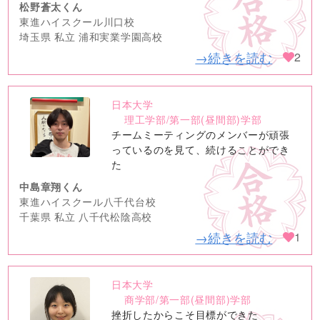
松野蒼太くん
東進ハイスクール川口校
埼玉県 私立 浦和実業学園高校
→続きを読む
2
日本大学
no
理工学部/第一部(昼間部)学部
image
チームミーティングのメンバーが頑張
っているのを見て、続けることができ
た
中島章翔くん
東進ハイスクール八千代台校
千葉県 私立 八千代松陰高校
→続きを読む
1
日本大学
no
商学部/第一部(昼間部)学部
image
挫折したからこそ目標ができた