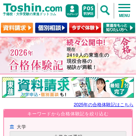
予備校・大学受験の東進ドットコム
MENU
2410人の
東進生の
現役合格の
秘訣が満載！
2025年の合格体験記はこちら
キーワードから合格体験記を絞り込む
大学