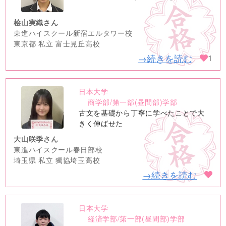
桧山実織さん
東進ハイスクール新宿エルタワー校
東京都 私立 富士見丘高校
→続きを読む
1
日本大学
no
商学部/第一部(昼間部)学部
image
古文を基礎から丁寧に学べたことで大
きく伸ばせた
大山咲季さん
東進ハイスクール春日部校
埼玉県 私立 獨協埼玉高校
→続きを読む
日本大学
no
経済学部/第一部(昼間部)学部