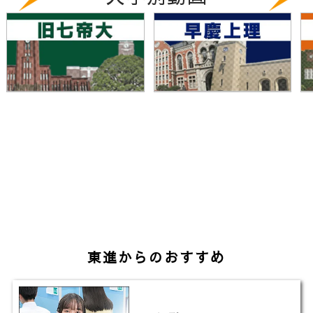
▼福島大学の天気は？（全国学校のお天気）
https://www.toshin.com/weather/detail?id=91
▼東進の大学入試偏差値一覧（ランキング）
https://www.toshin-hensachi.com/?line=1
▼東進TVのチャンネル登録はこちら
http://www.youtube.com/channel/UCjgy89j0Oj0aJ
sub_confirmation=1
東進からのおすすめ