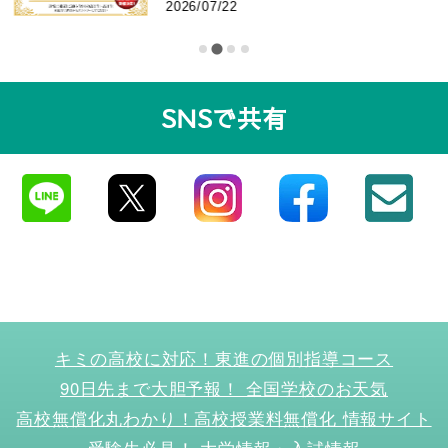
回 東進 志作文コンクール 優秀者
2026/07/22
発表
SNSで共有
キミの高校に対応！東進の個別指導コース
90日先まで大胆予報！ 全国学校のお天気
高校無償化丸わかり！高校授業料無償化 情報サイト
受験生必見！ 大学情報・入試情報