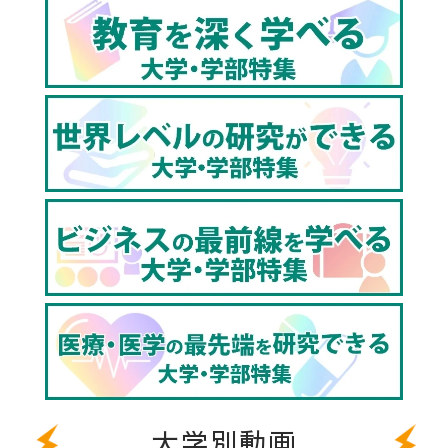
人間発達文化学類、経済経営学類、行政政策学類、共
生システム理工学類、食農学類
▼福島大学共生システム理工学類のHPはこちら
https://www.sss.fukushima-u.ac.jp/
▼福島大学きょうせいシステム理工学類受験生用サイ
トはこちら
https://www.sss.fukushima-u.ac.jp/admissions
▼福島大学のHPはこちら
http://www.fukushima-u.ac.jp/
大学別動画