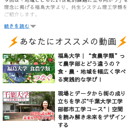
理念に掲げる福島大学より、共生システム理工学類を
ご紹介します。
続きを読む
私たちが普段無意識に行っている評価や判断をコンピ
あなたにオススメの動画
ューターにさせるには、そのロジックを予測し解明す
る必要があります。数理・情報科学コースの研究室で
福島大学｜“食農学類”っ
はこれらをインフォマティクスな視点から研究してい
て農学部とどう違うの？
ます。進化を続けるAIと人間の共生の形とは？
食・農・地域を幅広く学べ
る実践的な学び！
羽のない虫、ナナフシの今まで知られていなかった驚
現場とデータから街の成り
きの移動方法を発見！生物環境コースではDNAを調べ
立ちを学ぶ"千葉大学工学
ることで観察だけではわからない野生動物の実態につ
いて研究しています。
部都市工学コース"｜空間
を読み解き未来をデザイン
する
福島第一原子力発電所で実用化された技術を開発した