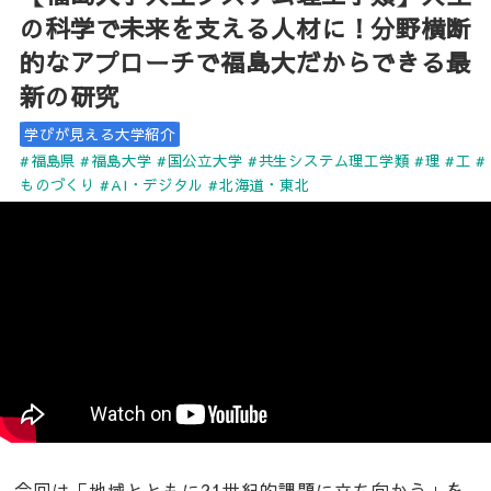
の科学で未来を支える人材に！分野横断
的なアプローチで福島大だからできる最
新の研究
学びが見える大学紹介
#福島県
#福島大学
#国公立大学
#共生システム理工学類
#理
#工
#
ものづくり
#AI・デジタル
#北海道・東北
今回は「地域とともに21世紀的課題に立ち向かう」を