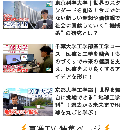
物理・科学コースの先生にお話をお聞きしました。
東京科学大学｜世界のスタ
「放射線科学専修プログラム」や充実の海外研修な
ンダードを創る！今までに
ど、放射線研究の未来を担う人材育成は福島大学なら
ない新しい発想や価値観で
では！
社会に貢献していく”機械
系”の研究とは？
これらの時代欠かせない新しいクリーンエネルギー！
千葉大学工学部医工学コー
カーボンニュートラルの実現に向けた研究も、ここ福
ス｜医療と工学を融合！も
島県は全国でも力を入れています。
のづくりで未来の健康を支
え、医療をより良くするア
イデアを形に！
[contents]
0:00 福島大学共生システム理工学類の特長とは？
京都大学工学部｜世界を舞
台に挑戦できる”地球工学
0:43 AIと人間の共生｜思考し判断するコンピューター
科”！過去から未来まで地
2:02 人と環境の共生｜動物の研究を放射線の研究に応
球を丸ごと学ぶ！
用！
3:15 福島第一原発で使われた技術の開発｜世界の未来
東進TV 特集ページ