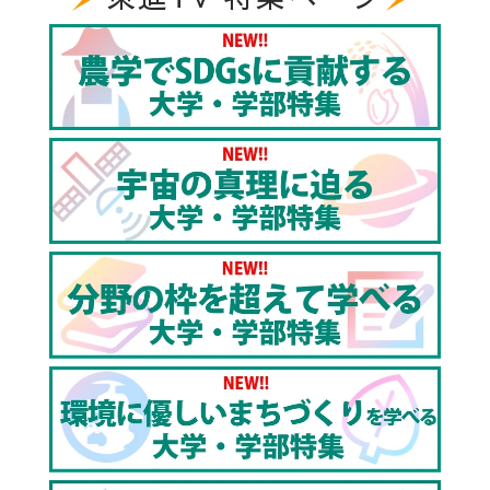
を担う人材育成
5:20 共生システム理工学類で学ぶ学生にインタビュ
ー！
6:08 福島がリードする再生可能エネルギーの未来！
7:13 エンディング｜アクセス・学部情報
【福島大学について】
福島大学は福島県唯一の国立大学で、独自の「学類」
制をとっています。分野横断的な柔軟なカリキュラム
で、幅広い視野と多角的な視点を持つ学生を育成しま
す。
2011年の東日本大震災以降から学んだ知見が組み込ま
れた福島大学の教育は、変化する社会に対応するなか
で「解のない問い」にチャレンジし続けています。
福島大学設置学部