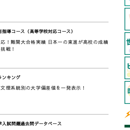
い視野と多角的な視点を持つ学生を育成します。
学んだ知見が組み込まれた福島大学の教育は、変化
ない問い」にチャレンジし続けています。
別指導コース（高等学校対応コース）
、行政政策学類、共生システム理工学類、食農学
応！難関大合格実績 日本一の東進が高校の成績
の挑戦！
c.jp/
/
ランキング
の文理系統別の大学偏差値を一発表示！
のお天気）
er/detail?id=91
】共生の科学で未来を支える人材に！分野横断的
学入試問題過去問データベース
る最新の研究〔高校生におススメ〕