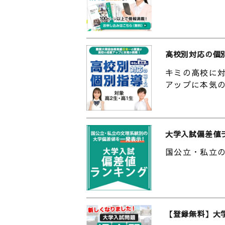
的な柔軟なカリキュラムで、幅広
2011年の東日本大震災以降から
する社会に対応するなかで「解の
福島大学設置学部
高校別対応の個
人間発達文化学類、経済経営学類
類
キミの高校に対
アップに本気
▼福島大学食農学類のHPはこちら
http://www.agri.fukushima-u.a
▼福島大学のHPはこちら
http://www.fukushima-u.ac.jp
大学入試偏差値
国公立・私立
▼福島大学の天気は？（全国学校
https://www.toshin.com/weath
▼福島大学の関連動画はこちら
【福島大学共生システム理工学類
【登録無料】大
なアプローチで福島大だからでき