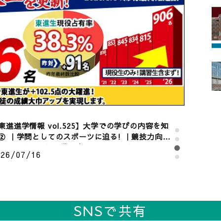
若き志が未来を創る！「志」を言葉にする年に一
の挑戦】第7回 東進 志作文コンクール 優秀者発
026/07/22
東進進学情報 vol.525】大学での学びの内容を知
② ｜学問としてのスポーツに迫る! ｜競技力向
・健康増進から産業・文化まで。早稲田大・同志
026/07/16
大へのインタビュー
君の未来を考えるセミナー」 7/17（金）19:30～
oom 開催 第 33 回： AI 活用をリードする
AIO・夏目亮太先生 君の未来が変わる⁉ 感動の
026/07/03
0 分。高校生・ご父母対象 《参加無料》
東進進学情報 vol.526】大学での学びの内容を知
③｜暮らしと社会を支える化学系の学び｜大阪
・佐賀大へのインタビュー。26年誕生のコスメテ
SNSで共有
026/07/24
ックサイエンス学環とは？