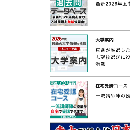
https://youtu.be/HcsVQ7p1W
最新2026年
▼東進TVのチャンネル登録はこち
http://www.youtube.com/chan
sub_confirmation=1
大学案内
＃受験 ＃受験勉強 ＃勉強 ＃勉強法 
【
東進が厳選し
理系 #食農学類
る
志望校選びに
上
2
社
満載！
「
Z
在宅受講コース
C
2
9
一流講師陣の
【
る
大
2
ィ