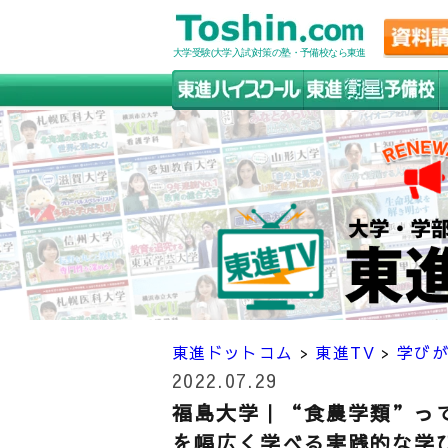
大学受験(大学入試)対策の塾・予備校なら東進
東進ドットコム
>
東進TV
>
学び
2022.07.29
福島大学｜“食農学類”っ
を幅広く学べる実践的な学