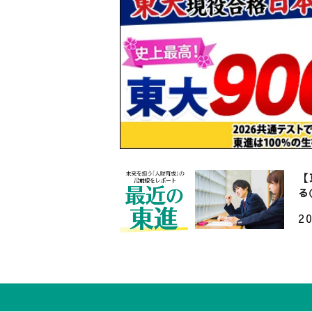
【
度
表
2
【
る
上
2
社
「
Z
C
2
9
【
る
大
2
ィ