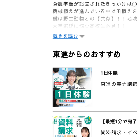
食農学類が設置されたきっかけは
機械植えが進んでいる中で田植え
鍵は野生動物との【共存】！！地
大学選びに悩む高校生必見！！
続きを読む
今回は福島大学食農学類をご紹介
福島大学は福島県唯一の国立大学
東進からのおすすめ
2019年に開設された食農学類を
育」とは？！福島だからこそ学ぶ
1日体験
[contents]
東進の実力講師
0:00 2019年新設！食農学類で
0:20 設置したきっかけは〇〇？
1:15 全国的に珍しい！？ 農場
3:31 日本でココだけ！？ 食農
5:06 被害総額160億円！ナワ
【最短1分で完了
▼福島大学について
資料請求・イ
福島大学は福島県唯一の国立大学