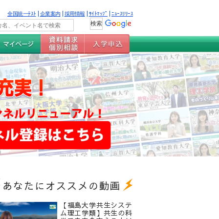
全国統一ﾃｽﾄ
企業案内
採用情報
ｻｲﾄﾏｯﾌﾟ
ﾆｭｰｽﾘﾘｰｽ
あなたにオススメの動画
【福島大学共生システ
ム理工学類】共生の科