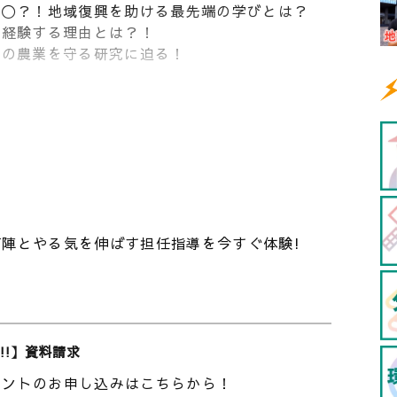
〇〇？！地域復興を助ける最先端の学びとは？
を経験する理由とは？！
域の農業を守る研究に迫る！
します！
で、独自の「学類」制をとっています。今回は
ご紹介します。学生が主体的に学ぶ「農学実践型教
ことのできる地域に根付いた研究に迫ります。
陣とやる気を伸ばす担任指導を今すぐ体験!
の学びとは！？
！福島復興に貢献！
実習で聞いてみた！
学類研究棟に迫る！
バリの「見える化」で被害を減らす！
!!】資料請求
ベントのお申し込みはこちらから！
で、独自の「学類」制をとっています。分野横断