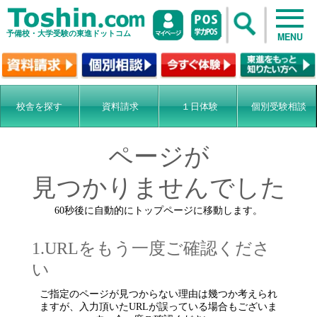
予備校・大学受験の東進ドットコム
MENU
校舎を探す
資料請求
１日体験
個別受験相談
ページが
見つかりませんでした
60秒後に自動的にトップページに移動します。
1.URLをもう一度ご確認くださ
い
ご指定のページが見つからない理由は幾つか考えられ
ますが、入力頂いたURLが誤っている場合もございま