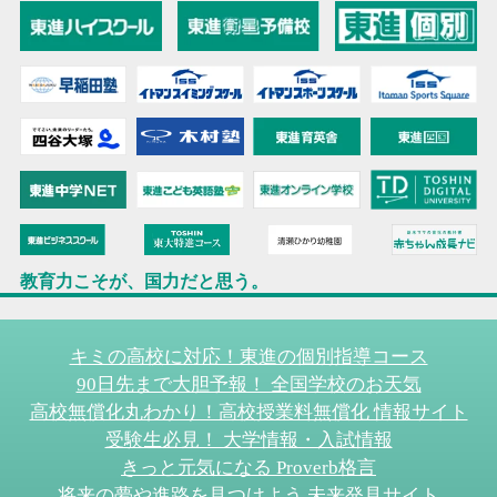
教育力こそが、国力だと思う。
キミの高校に対応！東進の個別指導コース
90日先まで大胆予報！ 全国学校のお天気
高校無償化丸わかり！高校授業料無償化 情報サイト
受験生必見！ 大学情報・入試情報
きっと元気になる Proverb格言
将来の夢や進路を見つけよう 未来発見サイト