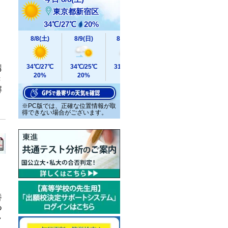
講
き
解
養
つ
ラ