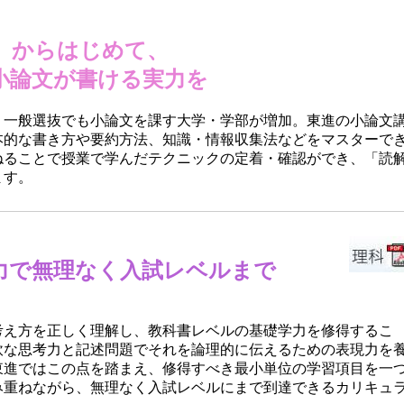
」からはじめて、
小論文が書ける実力を
、一般選抜でも小論文を課す大学・学部が増加。東進の小論文
本的な書き方や要約方法、知識・情報収集法などをマスターで
ねることで授業で学んだテクニックの定着・確認ができ、「読
ます。
力で無理なく入試レベルまで
考え方を正しく理解し、教科書レベルの基礎学力を修得するこ
軟な思考力と記述問題でそれを論理的に伝えるための表現力を
東進ではこの点を踏まえ、修得すべき最小単位の学習項目を一
み重ねながら、無理なく入試レベルにまで到達できるカリキュ