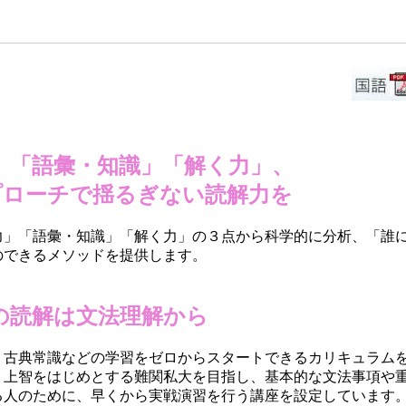
」「語彙・知識」「解く力」、
プローチで揺るぎない読解力を
力」「語彙・知識」「解く力」の３点から科学的に分析、「誰
のできるメソッドを提供します。
の読解は文法理解から
、古典常識などの学習をゼロからスタートできるカリキュラム
・上智をはじめとする難関私大を目指し、基本的な文法事項や
る人のために、早くから実戦演習を行う講座を設定しています