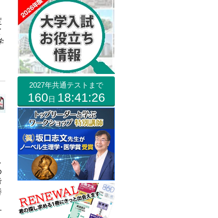
度
て
学
」
2027年共通テストまで
160
18:41:25
日
し
め
考
養
。
す