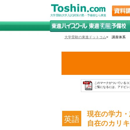
大学受験(大学入試)対策の塾・予備校なら東進
大学受験の東進ドットコム
> 講座体系
このマークがついているコンテ
ご覧になるには、アドビシステ
現在の学力・
英語
自在のカリ