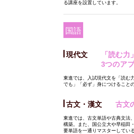
る講座を設置しています。
国語
現代文
「読む力
3つのア
東進では、入試現代文を「読む
でも」「必ず」身につけること
古文・漢文
古文
東進では、古文単語や古典文法
構築。また、国公立大や早稲田
要単語を一通りマスターしてい