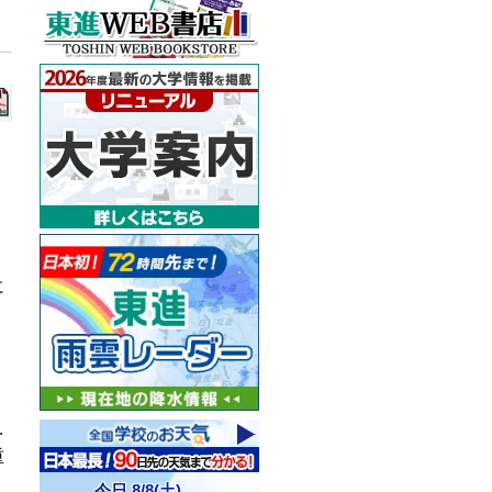
に
を
重
。