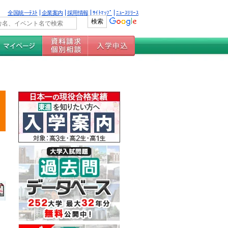
全国統一ﾃｽﾄ
企業案内
採用情報
ｻｲﾄﾏｯﾌﾟ
ﾆｭｰｽﾘﾘｰｽ