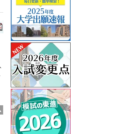
か
こ
）