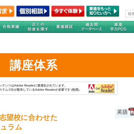
講座体系
ンツはAdobe Readerに最適化されています。
ムズ社が配布しているAdobe Readerが必要です (無償)。
志望校に合わせた
キュラム