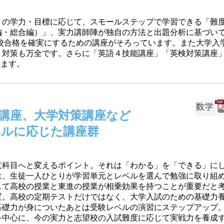
りの学力・目標に応じて、スモールステップで学習できる「難
編・総合編）」、実力講師陣が独自の方法と出題分析に基づい
校合格を確実にするための講座がそろっています。また大学入
、対策も万全です。さらに「英語４技能講座」「英検対策講座
います。
講座、大学対策講座など
ベルに応じた講座群
意科目へと変えるポイント。それは「わかる」を「できる」に
は、生徒一人ひとりが学習単元とレベルを選んで勉強に取り組
して高校の授業と東進の授業が相乗効果を持つことが重要だと
置。高校の定期テストだけではなく、大学入試のための基礎力
基礎力が身についたあとは受験レベルの演習にステップアップ
を中心に、今の実力と志望校の入試難度に応じて実戦力を養成