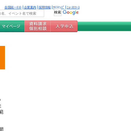
全国統一ﾃｽﾄ
企業案内
採用情報
ｻｲﾄﾏｯﾌﾟ
ﾆｭｰｽﾘﾘｰｽ
の
ま
範
間