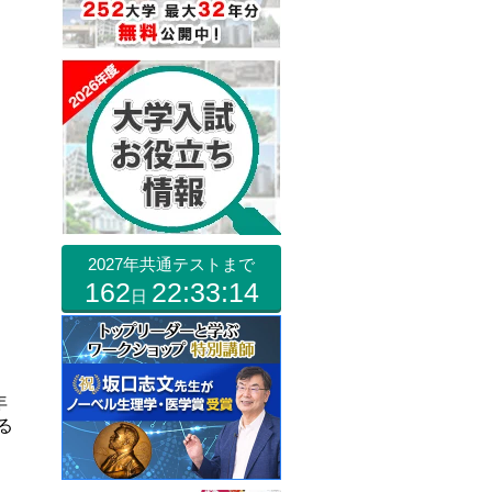
2027年共通テストまで
162
22:33:13
日
年
る