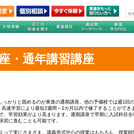
座・通年講習講座
をしっかりと固めるのが東進の通期講座。他の予備校では週1回
、高速学習により最短2週間～1カ月以内で修了することができ
で、学習効果がより高まります。通期講座で早期に入試科目全
演習に進むことも可能です。
よって実にさまざま。講義形式中心の授業はもちろん、授業時