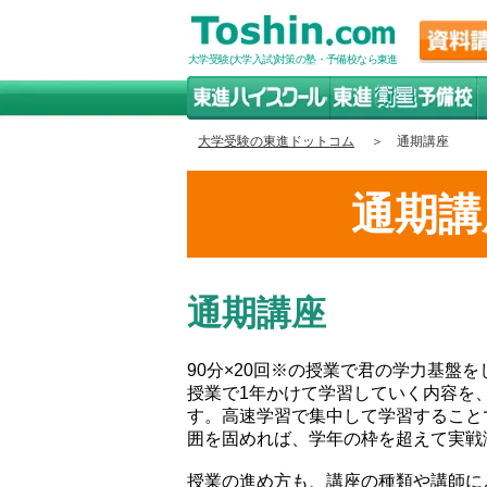
大学受験(大学入試)対策の塾・予備校なら東進
大学受験の東進ドットコム
＞ 通期講座
通期講
通期講座
90分×20回※の授業で君の学力基盤
授業で1年かけて学習していく内容を
す。高速学習で集中して学習すること
囲を固めれば、学年の枠を超えて実戦
授業の進め方も、講座の種類や講師に