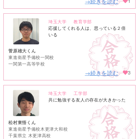
→続きを読む
1
埼玉大学
教育学部
no
応援してくれる人は、思っている２倍
image
いる
菅原雄大くん
東進衛星予備校一関校
一関第一高等学校
→続きを読む
3
埼玉大学
工学部
no
共に勉強する友人の存在が大きかった
image
松村東悟くん
東進衛星予備校木更津大和校
千葉県立 木更津高校