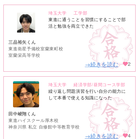
埼玉大学
工学部
no
東進に通うことを習慣にすることで部
image
活と勉強を両立できた
三品裕矢くん
東進衛星予備校室蘭東町校
室蘭栄高等学校
→続きを読む
2
埼玉大学
経済学部/昼間コース学部
no
繰り返し問題演習を行い自分の能力に
image
して本番で使える知識になった
田中崚翔くん
東進ハイスクール厚木校
神奈川県 私立 自修館中等教育学校
→続きを読む
4