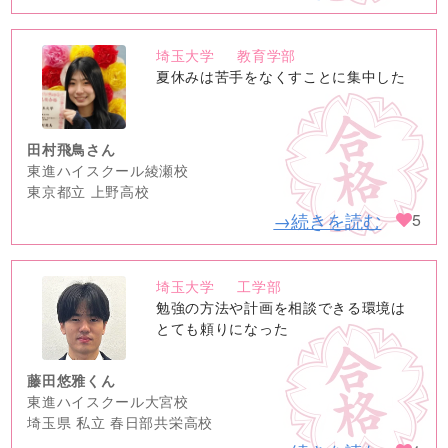
埼玉大学
教育学部
no
夏休みは苦手をなくすことに集中した
image
田村飛鳥さん
東進ハイスクール綾瀬校
東京都立 上野高校
→続きを読む
5
埼玉大学
工学部
no
勉強の方法や計画を相談できる環境は
image
とても頼りになった
藤田悠雅くん
東進ハイスクール大宮校
埼玉県 私立 春日部共栄高校