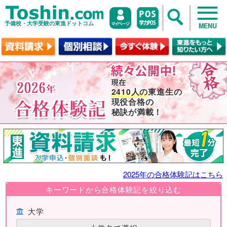
予備校・大学受験の東進ドットコム
MENU
2410人の
東進生の
現役合格の
秘訣が満載！
2025年の合格体験記はこちら
キーワードから合格体験記を絞り込む
大学