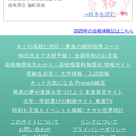
徳島県立 脇町高校
→続きを読む
5
2025年の合格体験記はこちら
キミの高校に対応！東進の個別指導コース
90日先まで大胆予報！ 全国学校のお天気
高校無償化丸わかり！高校授業料無償化 情報サイト
受験生必見！ 大学情報・入試情報
きっと元気になる Proverb格言
将来の夢や進路を見つけよう 未来発見サイト
大学・学部選びの動画サイト 東進TV
時刻も天気もイベントも掲載! ナガセ世界時計
このサイトについて
リンクについて
お問い合わせ
プライバシーポリシー