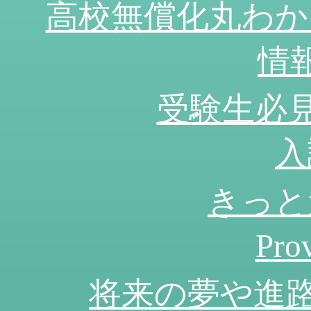
高校無償化丸わか
情
受験生必見
入
きっと
Pr
将来の夢や進路