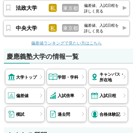
偏差値、入試日程を
法政大学
私
東京都
詳しく見る
偏差値、入試日程を
中央大学
私
東京都
詳しく見る
偏差値ランキングで見たい方はこちら
慶應義塾大学の情報一覧
キャンパス・
大学トップ
学部・学科
所在地
偏差値
入試倍率
入試日程
模試
過去問
合格体験記