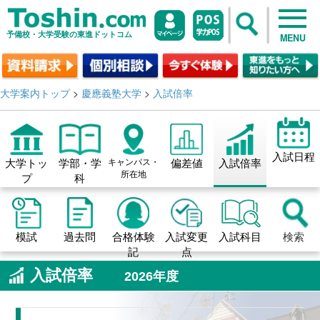
予備校・大学受験の東進ドットコム
MENU
大学案内トップ
>
慶應義塾大学
>
入試倍率
入試日程
大学トッ
学部・学
キャンパス・
偏差値
入試倍率
所在地
プ
科
模試
過去問
合格体験
入試変更
入試科目
検索
記
点
入試倍率
2026年度