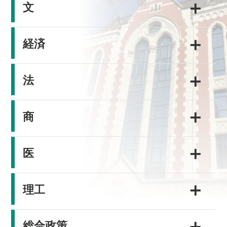
＋
文
＋
経済
＋
法
＋
商
＋
医
＋
理工
＋
総合政策