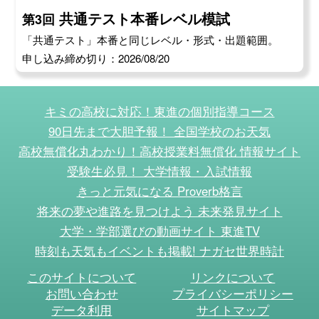
共通テスト本番レベル模試
第3回
「共通テスト」本番と同じレベル・形式・出題範囲。
申し込み締め切り：2026/08/20
キミの高校に対応！東進の個別指導コース
90日先まで大胆予報！ 全国学校のお天気
高校無償化丸わかり！高校授業料無償化 情報サイト
受験生必見！ 大学情報・入試情報
きっと元気になる Proverb格言
将来の夢や進路を見つけよう 未来発見サイト
大学・学部選びの動画サイト 東進TV
時刻も天気もイベントも掲載! ナガセ世界時計
このサイトについて
リンクについて
お問い合わせ
プライバシーポリシー
データ利用
サイトマップ