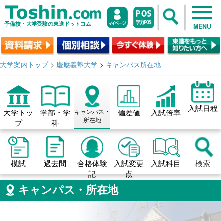
予備校・大学受験の東進ドットコム
MENU
大学案内トップ
>
慶應義塾大学
>
キャンパス所在地
入試日程
大学トッ
学部・学
キャンパス・
偏差値
入試倍率
所在地
プ
科
模試
過去問
合格体験
入試変更
入試科目
検索
記
点
キャンパス・所在地