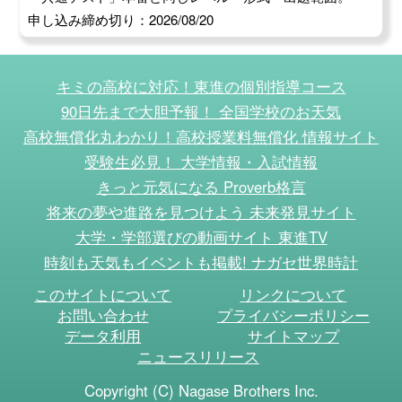
申し込み締め切り：2026/08/20
キミの高校に対応！東進の個別指導コース
90日先まで大胆予報！ 全国学校のお天気
高校無償化丸わかり！高校授業料無償化 情報サイト
受験生必見！ 大学情報・入試情報
きっと元気になる Proverb格言
将来の夢や進路を見つけよう 未来発見サイト
大学・学部選びの動画サイト 東進TV
時刻も天気もイベントも掲載! ナガセ世界時計
このサイトについて
リンクについて
お問い合わせ
プライバシーポリシー
データ利用
サイトマップ
ニュースリリース
Copyright (C) Nagase Brothers Inc.