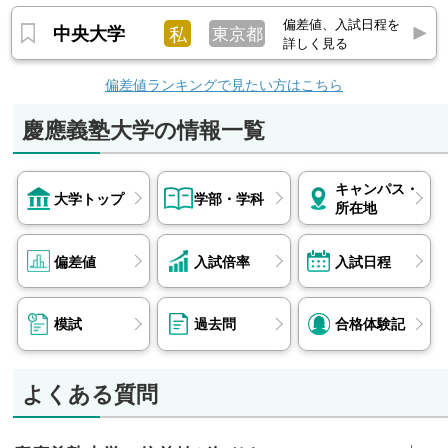
偏差値、入試日程を
中央大学
私
東京都
詳しく見る
偏差値ランキングで見たい方はこちら
慶應義塾大学の情報一覧
キャンパス・
大学トップ
学部・学科
所在地
偏差値
入試倍率
入試日程
模試
過去問
合格体験記
よくある質問