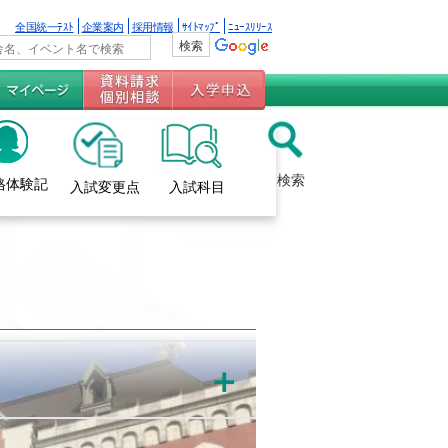
全国統一ﾃｽﾄ
企業案内
採用情報
ｻｲﾄﾏｯﾌﾟ
ﾆｭｰｽﾘﾘｰｽ
検索
格体験記
入試変更点
入試科目
＋