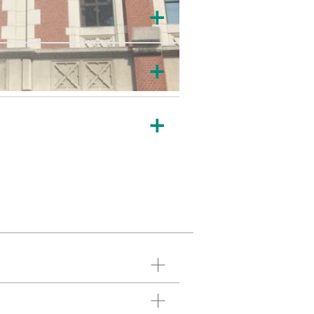
＋
＋
＋