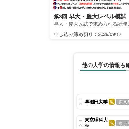
早大・慶大レベル模試
第3回
早大・慶大入試で求められる論理
申し込み締め切り：2026/09/17
他の大学の情報も
早稲田大学
私
東京
東京理科大
私
東京
学