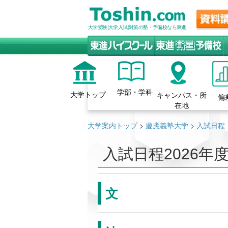
大学受験(大学入試)対策の塾・予備校なら東進
学部・学科
大学トップ
キャンパス・所
偏
在地
大学案内トップ
>
慶應義塾大学
>
入試日程
入試日程
2026年
文