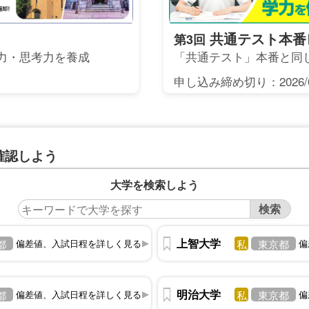
共通テスト本番
第3回
力・思考力を養成
「共通テスト」本番と同
申し込み締め切り：2026/0
確認しよう
大学を検索しよう
上智大学
私
都
偏差値、入試日程を詳しく見る
東京都
偏
明治大学
私
都
偏差値、入試日程を詳しく見る
東京都
偏