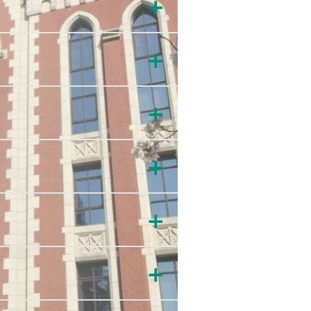
＋
＋
＋
＋
＋
＋