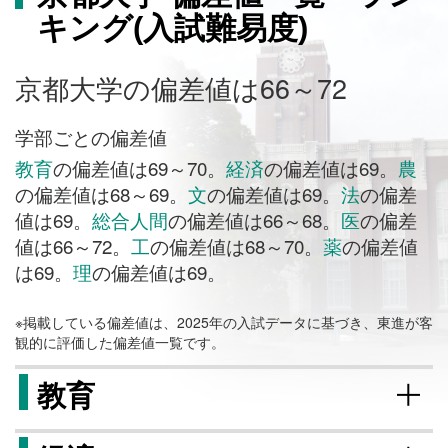
キング(入試難易度)
京都大学の偏差値は66～72
学部ごとの偏差値
教育
の偏差値は69～70。
経済
の偏差値は69。
農
の偏差値は68～69。
文
の偏差値は69。
法
の偏差
値は69。
総合人間
の偏差値は66～68。
医
の偏差
値は66～72。
工
の偏差値は68～70。
薬
の偏差値
は69。
理
の偏差値は69。
※掲載している偏差値は、2025年の入試データに基づき、東進が客
観的に評価した偏差値一覧です。
教育