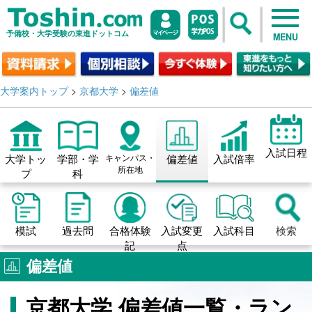
予備校・大学受験の東進ドットコム
MENU
大学案内トップ
>
京都大学
>
偏差値
入試日程
大学トッ
学部・学
キャンパス・
偏差値
入試倍率
所在地
プ
科
模試
過去問
合格体験
入試変更
入試科目
検索
記
点
偏差値
京都大学 偏差値一覧・ラン