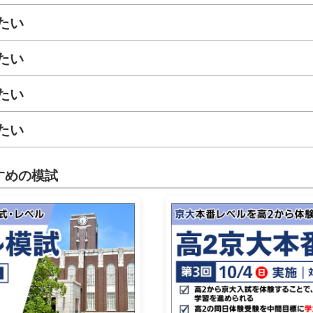
たい
たい
たい
たい
すめの模試