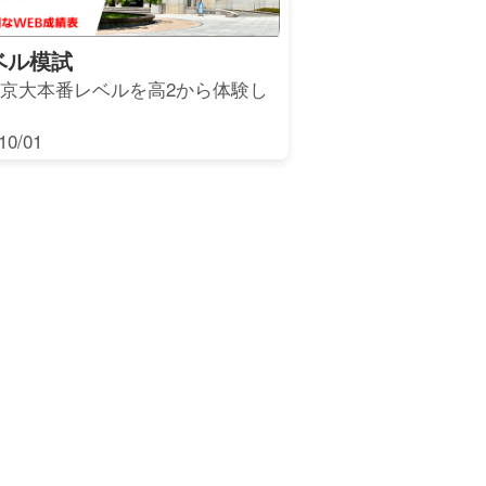
ベル模試
 京大本番レベルを高2から体験し
0/01