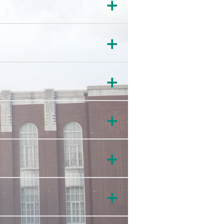
＋
＋
＋
＋
＋
＋