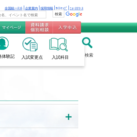
全国統一ﾃｽﾄ
企業案内
採用情報
ｻｲﾄﾏｯﾌﾟ
ﾆｭｰｽﾘﾘｰｽ
検索
格体験記
入試変更点
入試科目
＋