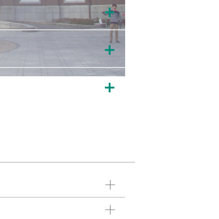
＋
＋
＋