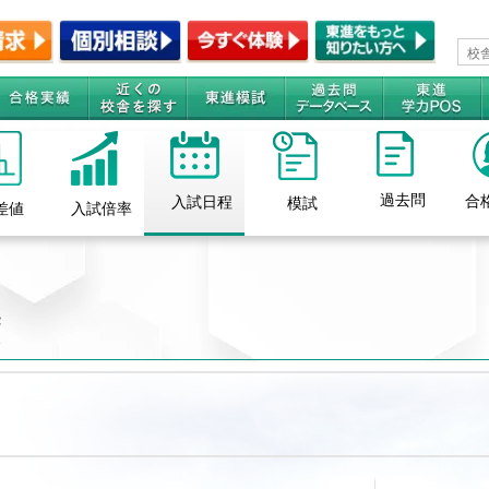
過去問
合
入試日程
模試
差値
入試倍率
度