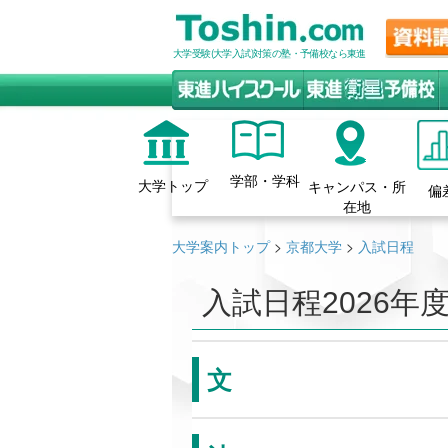
大学受験(大学入試)対策の塾・予備校なら東進
学部・学科
大学トップ
キャンパス・所
偏
在地
大学案内トップ
>
京都大学
>
入試日程
入試日程
2026年
文