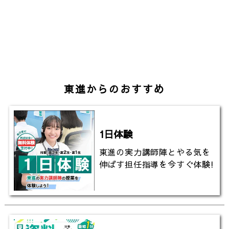
▼東進の大学入試偏差値一覧（ランキング）
https://www.toshin-hensachi.com/?line=1
▼東京農工大学の過去問はこちらから！
https://www.toshin-kakomon.com/
東進からのおすすめ
▼東進TVのチャンネル登録はこちら
http://www.youtube.com/channel/UCjgy89j0Oj0aJ
1日体験
sub_confirmation=1
東進の実力講師陣とやる気を
伸ばす担任指導を今すぐ体験!
#東京農工大学
#東京農工大学農学部
#農学部