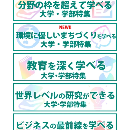
▼東京農工大学のホームページはこちら
http://www.tuat.ac.jp/
▼東京農工大学設置学部
農学部(応用生物科学科、応用生物科学科、地域生態シ
ステム学科、生物生産学科、環境資源科学科)
工学部(生体医用システム工学科、化学物理工学科、知
能情報システム工学科、生命工学科、応用化学科、機
械システム工学科)
▼「東京農工大学」の関連動画
【東京農工大学工学部】オープンキャンパス2021｜最
先端の研究で時代をリード！専門性と多様性を叶える
ものづくり