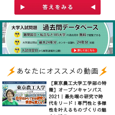
Q：東京農工大学の研究力の高さの秘訣とは何でしょ
別演習を用いて順番に潰していくことが合格につなが
うか？
ると思います。
A：実は研究で一番大事なのは、自分で見て感じていろ
いろ思い浮かべてそれが本当なのかどうかについて調
べていくというような好奇心であり、それが研究力の
基本ではないかなと思います。また、研究の対象物も
また毎日むやみに問題を解くのではなく毎日何時にど
非常に多岐に及んでいますし、興味を持ったら誰で
の科目のどの分野を解くと決めておくと習慣化でき、
も、そこにまっすぐ進んでいける環境が出来上がって
さらに時間を測っておくと本番も時間に気を取られる
いるということだと思っています。
ことなく集中して実力を発揮できるので、今後の受験
生も試してみてください。
あなたにオススメの動画
東京農工大学農学部で学ぶ学生は、どんな夢や目標を
持っているのでしょうか？
【東京農工大学工学部の特
徴】オープンキャンパス
～東京農工大学 農学部共同獣医学科4年 小林杏子さ
2021｜最先端の研究で時
んにインタビュー～
代をリード！専門性と多様
性を叶えるものづくりの魅
Q：夢や目標はありますか？