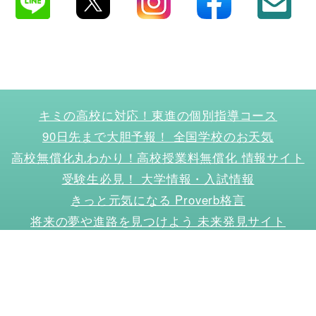
キミの高校に対応！東進の個別指導コース
90日先まで大胆予報！ 全国学校のお天気
高校無償化丸わかり！高校授業料無償化 情報サイト
受験生必見！ 大学情報・入試情報
きっと元気になる Proverb格言
将来の夢や進路を見つけよう 未来発見サイト
大学・学部選びの動画サイト 東進TV
時刻も天気もイベントも掲載! ナガセ世界時計
このサイトについて
リンクについて
お問い合わせ
プライバシーポリシー