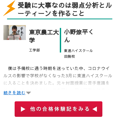
受験に大事なのは弱点分析とル
ーティーンを作ること
企業との共同開発など、興味のある分野を実践的に学
べる環境が素晴らしい研究結果につながっているので
すね。
小野燎平く
東京農工大
東京農工大学農学部の学生は、具体的にどのようなこ
ん
学
とを学んでいるのでしょうか？
工学部
東進ハイスクール
話を聞いてみましょう。
田無校
僕は予備校に通う時期を迷っていた中、コロナウイ
～東京農工大学 農学部共同獣医学科4年 小林杏子さ
ルスの影響で学校がなくなった3月に東進ハイスクール
んにインタビュー～
に入ることを決めました。元々対面授業に苦手意識を
Q：何を学んでいますか？
持っていたこともあり、巻き戻し・停止可能な映像に
続きを読む
A：アミロイドーシスという病気の病態の解明をしてい
よる授業は魅力的でした.。
ます。人で言う、アミロイドーシスの病気の診断法と
か予防法とか治療法の解明につながったりします。