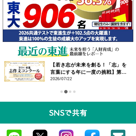
【若き志が未来を創る！「志」を
言葉にする年に一度の挑戦】第7
回 東進 志作文コンクール 優秀者
2026/07/22
発表
SNSで共有