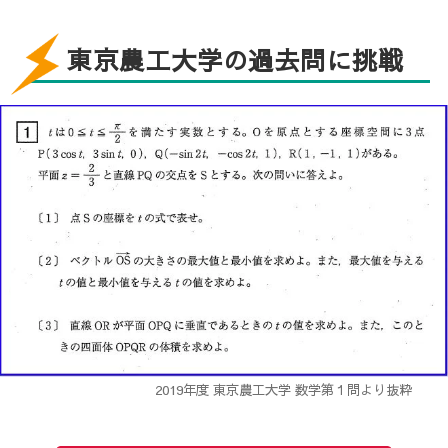
私が1年を通して得た経験として、受験に大事なのは弱
～東京農工大学 農学部生物生産学科4年 長井博紀さ
点分析とルーティーンを作ることだと思います。 弱点
東京農工大学の過去問に挑戦
んにインタビュー～
分析をするためには、早めに受講を終わらせることが
Q：何を学んでいますか？
重要だと思います。その時ただ受講を終えて勉強終了
A：専門は動物繁殖学で、牛受精卵の染色体異常を、牛
にするのではなく、その講座の問題の復習をその日の
の胚自体がその染色体異常から回復する機構を持って
うちにやることも重要です。
いるのではないだろうかということについて研究して
います。
私は緊急事態宣言により自粛体制に入り校舎が閉館し
研究力で世界をリードする人材を生み出す東京農工大
ていた時期に、1日三コマを最低限として受講していた
学。レベルの高い研究が生み出される秘訣は一体何で
のですが、復習を怠っていたため間違った知識を身に
しょうか？
着けていて、改善に時間がかかりました。受講が早く
終われば実践に移れるので、問題集や年度別、志望校
2019年度 東京農工大学 数学第１問より抜粋
～東京農工大学 農学部学部長 千葉一裕さんにイン
の過去問を時間を測ってとき、間違えやすい分野を問
タビュー～
題集にチェックやメモしていき似たような問題や大門