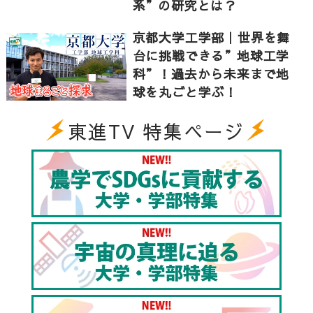
系”の研究とは？
魅力的な環境のもと、卓越したレベルの高い研究力で
世界をリードする人材を育成します。
京都大学工学部｜世界を舞
台に挑戦できる”地球工学
あなたもぜひ、東京農工大学農学部で学んでみません
科”！過去から未来まで地
か？
球を丸ごと学ぶ！
東進TV 特集ページ
▼東京農工大学について
東京農工大学農学部は、東京の真ん中に位置する都市
型の農学部というのが特徴です。近隣に様々な企業が
あり、製薬会社や食品会社とのつながりが大きく、共
同研究もおこなっています。このような実践的に学べ
る環境のもと、卓越した研究力で世界をリードする人
材を育成しています。