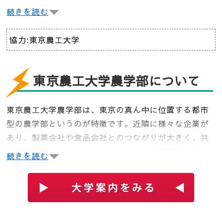
また、レベルの高い研究で世界の注目を集める東京農
続きを読む
工大学において、世界で戦える理由は一体何なのでし
ょうか？
協力:東京農工大学
まずは、東京農工大学農学部学部長に、農学部の特徴
を伺ってみましょう。
東京農工大学農学部について
～東京農工大学 農学部学部長 千葉一裕さんにイン
東京農工大学農学部は、東京の真ん中に位置する都市
タビュー～
型の農学部というのが特徴です。近隣に様々な企業が
Q：東京農工大学農学部の特徴は何ですか？
あり、製薬会社や食品会社とのつながりが大きく、共
A：東京都のちょうど真ん中にあるところですね。都
同研究もおこなっています。このような実践的に学べ
続きを読む
市型の農学部という点が非常に大きな特徴だと思いま
る環境のもと、卓越した研究力で世界をリードする人
す。近隣には色々な企業がたくさんありますし、製薬
材を育成しています。
会社や食品会社とのつながりもすごく大きくて、その
ようなところと一緒に食品の機能を解明したり、ある
いは薬の原料になるものを探したりということも大き
な特徴になっています。