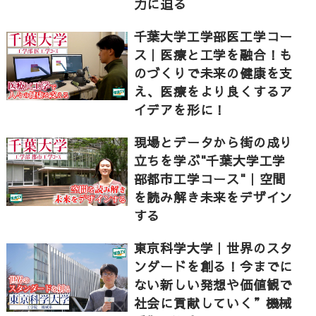
力に迫る
A：研究者として獣医師にしかできないような視点で研
究をしていきたいなと考えています。また、それによ
千葉大学工学部医工学コー
って、人や動物の健康を支えていけるようなことがで
ス｜医療と工学を融合！も
きたらいいなと思っています。
のづくりで未来の健康を支
え、医療をより良くするア
イデアを形に！
～東京農工大学 農学部学部長 千葉一裕さんにイン
タビュー～
現場とデータから街の成り
Q：高校生へのメッセージを聞かせていただきたいで
立ちを学ぶ"千葉大学工学
す。
部都市工学コース"｜空間
を読み解き未来をデザイン
A：農学とはどのような内容なのかと疑問に思われると
する
思います。しかし、生き物や自然が好きだと思った
ら、是非農学というものを考えてもらいたいと思って
東京科学大学｜世界のスタ
います。まずはそのようなきっかけから、農学という
ンダードを創る！今までに
ものに興味を持ってもらえたらいいと思います。
ない新しい発想や価値観で
社会に貢献していく”機械
このように東京農工大学農学部では、実践的に学べる