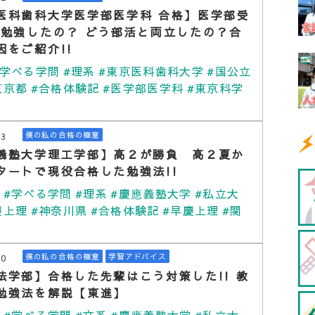
医科歯科大学医学部医学科 合格】医学部受
う勉強したの？ どう部活と両立したの？合
因をご紹介!!
#学べる学問
#理系
#東京医科歯科大学
#国公立
東京都
#合格体験記
#医学部医学科
#東京科学
13
僕の私の合格の極意
義塾大学理工学部】高２が勝負 高２夏か
タートで現役合格した勉強法!!
学
#学べる学問
#理系
#慶應義塾大学
#私立大
慶上理
#神奈川県
#合格体験記
#早慶上理
#関
30
僕の私の合格の極意
学習アドバイス
法学部】合格した先輩はこう対策した!! 教
勉強法を解説【東進】