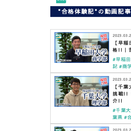
"合格体験記"の動画記
2023.03.
【早稲
格!!
#早稲
記
#商
2023.03.
【千葉
挑戦!
介!!
#千葉
葉県
#
2023.03.