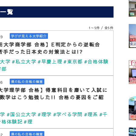
事一覧
1～5件 / 全5件
29
学びが見える大学紹介
田大学商学部 合格】E判定からの逆転合
｜苦手だった日本史の対策法とは!?
田大学
#私立大学
#早慶上理
#東京都
#合格体験
学部
26
僕の私の合格の極意
大学理学部 合格】得意科目を磨いて入試に
! 数学はこう勉強した!! 合格の要因をご紹
大学
#国公立大学
#理学
#学べる学問
#理系
#千
合格体験記
#理
22
僕の私の合格の極意