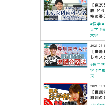
【東京
験 ど
格の要
#医学
大学
#
大学
2021.07.
【慶應
らのス
#理工
学
#早
東
2021.03.
【慶應
科別の