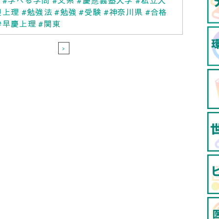
部
#学べる学問
#文系
#慶應義塾大学
#私立大
慶上理
#勉強法
#勉強
#受験
#神奈川県
#合格
#早慶上理
#関東
>