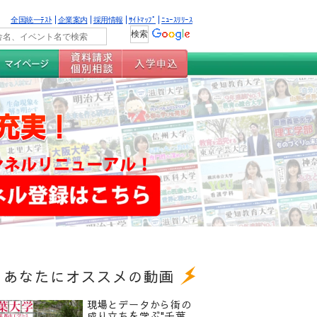
全国統一ﾃｽﾄ
企業案内
採用情報
ｻｲﾄﾏｯﾌﾟ
ﾆｭｰｽﾘﾘｰｽ
あなたにオススメの動画
現場とデータから街の
成り立ちを学ぶ"千葉