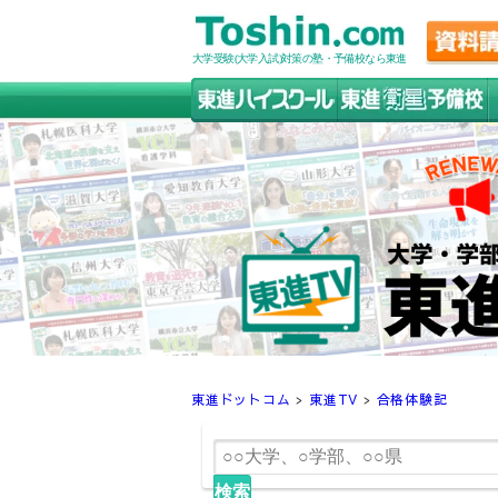
大学受験(大学入試)対策の塾・予備校なら東進
東進ドットコム
>
東進TV
>
合格体験記
検索