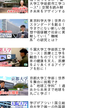
大学工学部都市工学コ
ース"｜空間を読み解
き未来をデザインする
東京科学大学｜世界の
スタンダードを創る！
今までにない新しい発
想や価値観で社会に貢
献していく”機械
系”の研究とは？
千葉大学工学部医工学
コース｜医療と工学を
融合！ものづくりで未
来の健康を支え、医療
をより良くするアイデ
アを形に！
京都大学工学部｜世界
を舞台に挑戦でき
る”地球工学科”！過
去から未来まで地球を
丸ごと学ぶ！
学びがアツい！国立総
合大学で唯一の外国語