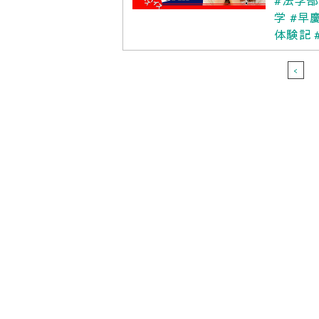
#法学
学
#早
体験記
<