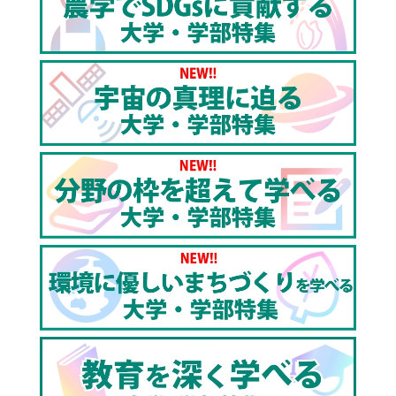
する「ACTプログラム」、その他にも、外国の教室と
オンラインでつながる授業が用意されているなど、
様々なプログラムが用意されており、グローバルなス
キルを身につけることが可能になっています。実際に
プログラムに参加した学生によると、費用や場所に制
限のない、柔軟な英語学習を行うことができ、英語を
活用する有意義な時間を過ごすことができたそうで
す。お茶の水女子大学は、学ぶ意欲のあるすべての女
性にとって、真摯な夢の実現の場として存在します。
あなたも、お茶大で学び、夢を実現し、一緒に豊かな
未来を創造しませんか？
[contents]
0:00 オープニング｜お茶の水女子大学での学びとは!?
0:36 校歌「みがかずば」｜お茶大で受け継がれる学び
の姿勢