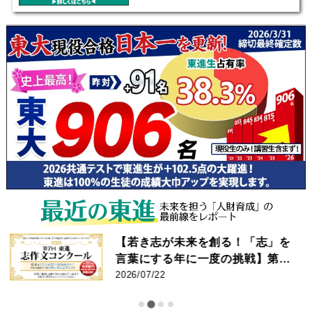
【若き志が未来を創る！「志」を
言葉にする年に一度の挑戦】第7
回 東進 志作文コンクール 優秀者
2026/07/22
発表