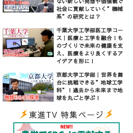
ない新しい発想や価値観で
会や科学の様々な現象をデータに基づいて分析して、
問題解決に繋げる学問だということ。男女活躍や女性
社会に貢献していく”機械
の活躍といった視点からも、女子大学がそれをリード
系”の研究とは？
するのは重要なことだそうです。そして、データを分
析するためには、法律や哲学、心理など、色々な分野
千葉大学工学部医工学コー
が必要になります。そのために文理融合で学ことは重
ス｜医療と工学を融合！も
要であり、文系の学生でも興味が持てる題材で授業が
のづくりで未来の健康を支
行われているそうです。学生にお話を聞いてみると、
え、医療をより良くするア
データサイエンスについて、「習う」と「慣れる」が
イデアを形に！
両方することができるとのこと。データサイエンスを
学ぶことで色々な視点を持って考えられるようにな
京都大学工学部｜世界を舞
り、自身の研究にも生きているそうです。
台に挑戦できる”地球工学
科”！過去から未来まで地
球を丸ごと学ぶ！
グローバルで活躍するために必要なスキルを、お茶大
ではどう学ぶのか？お茶大で用意されているグローバ
東進TV 特集ページ
ル教育のためのプログラムについて、国際教育センタ
ー長の森山新教授にお聞きしました。先生によると、
国境をこえた交換留学や、キャンパスをグローバル化