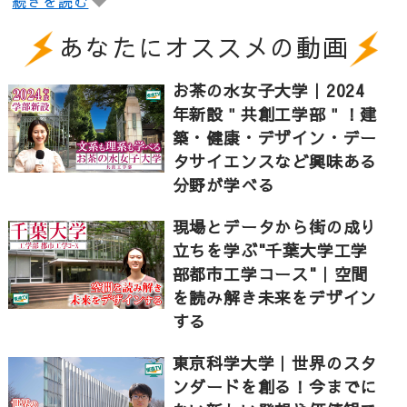
続きを読む
あなたにオススメの動画
大学本館前に歌碑が設置されており、日本初の校歌と
して知られる、校歌「みがかずば」。
お茶の水女子大学｜2024
みがかずば たまもかがみも なにかせん 学びの道
年新設＂共創工学部＂！建
も かくこそありけれ
築・健康・デザイン・デー
タサイエンスなど興味ある
（意味：玉も鏡も磨かなければ輝くことがないのと同
じように、学業も怠ることなく励むことが大切なので
分野が学べる
す）
現場とデータから街の成り
自分の信じるものに向かって、努力し磨き続ける。こ
立ちを学ぶ"千葉大学工学
の学びの姿勢は、今もお茶大の伝統として受け継がれ
部都市工学コース"｜空間
ています。
を読み解き未来をデザイン
する
お茶大で数多く開講されており、文理融合で行われて
東京科学大学｜世界のスタ
いる、データサイエンス分野の授業。文理融合AI･デー
ンダードを創る！今までに
タサイエンスセンター長の伊藤貴之教授によると、社