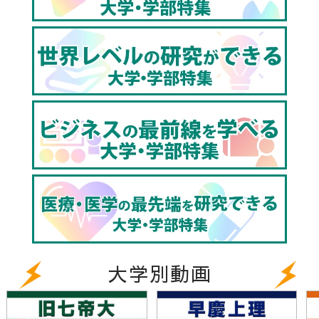
1:06 文系理系を問わないデータサイエンス教育とは!?
3:34 グローバルな視点を磨く、国境をこえた学び
6:29 エンディング｜真摯な夢の実現の場
[お茶の水女子大学について]
お茶の水女子大学は、少人数での高度な授業が特徴で
す。ゼミや実験・実習など、きめ細やかで丁寧な指導
を行い、一人ひとりの個性を大切にします。教育体系
は、文系、理系という枠組みを超えたリベラル・アー
ツ。人文科学、自然科学、社会科学などを総合的に学
び、社会人としての高度な基礎力と、知的な自由さを
持った女性になるための専門性を身につけます。さら
に、グローバルに活躍するために必要になる情報教育
や外国語教育、女性リーダーになるためのプログラム
大学別動画
やビジネスの現場で学ぶインターンシップなど、様々
なキャリア支援プログラムがあります。