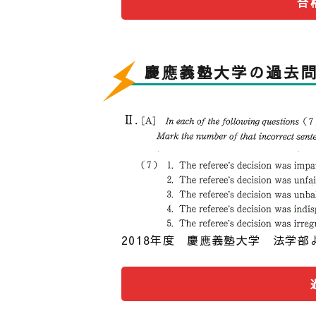
合
うえで、共通テスト本番レベル模
10月以降は成績があまり上がって
に絞った勉強をしていたからです
慶應義塾大学の過去
っておくと、一般入試に専念しや
リットだけではありません。そこ
で、勉強に身が入りにくくなるこ
くなってしまいました。
次に記述模試です。５月から２ヶ
EEDDCというように上がってい
は判定が自信につながるので、模
次に、各科目の偏差値推移です。英
2018年度 慶應義塾大学 法学部
していました。これは、高２まで
す。また、化学は偏差値45から6
弱とれることができました。主要
やすくなるので、本格的に受験勉
おくことを強くおすすめします。