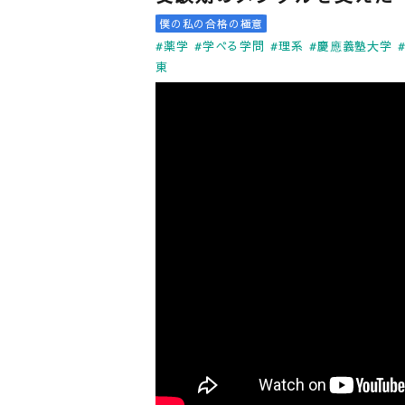
僕の私の合格の極意
#薬学
#学べる学問
#理系
#慶應義塾大学
東