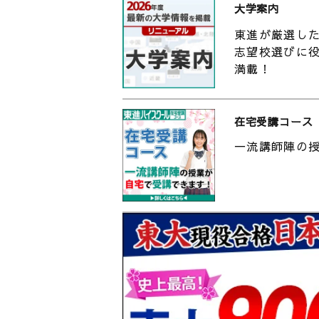
大学案内
た。30～90分程度で予定を立て
書いておくと意外と覚えられます
東進が厳選し
志望校選びに
長期休みはどう過ごそうと思って
満載！
ていました。毎日、朝登校閉館下
かもしれませんが、これはとても
【
位に入れたら、充実感を得られま
る
在宅受講コース
だから、他の受験生に引けはとっ
上
2
一流講師陣の
社
二つ目は大目標を決めたうえで計
ることを決めてしまえば、「後は
「
Z
の自分を想像するだけで少しやる
C
とる」などの目標を決めて、そこ
2
9
勉強しているとどうしてもスラン
【
陥ってしまいました。その経験を
る
す。
大
2
ィ
まず、苦手だと思わないほうが良