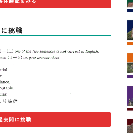
格体験記をみる
試を受けたのが強く関係しています。
いないのですが、それは公募入試と一般入試だけ
。私立第一志望の人は併願可能な公募入試に受か
問に挑戦
すくなります。ですが、併願可能な公募入試はメ
で受かったら、受験を終わらせることもできるの
とがあります。実際僕は勉強に身が入りにくくな
月に一回あった記述模試ですが、判定としては
きました。判定がすべてではありませんが、直前期
試は真剣に取り組むと良いと思います。
語は偏差値60前後、数学は偏差値70前後で安定
より抜粋
に基礎を固めていたからこその成績だと思いま
2まであげることができ、慶應大学の本番では8割
科目の基礎が固まっていると副教科で成績をあげ
過去問に挑戦
強が始まる頃までには、主要科目の基礎を固めて