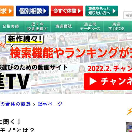
私の合格の極意
>
記事ページ
に聞く！
モノ"とは？