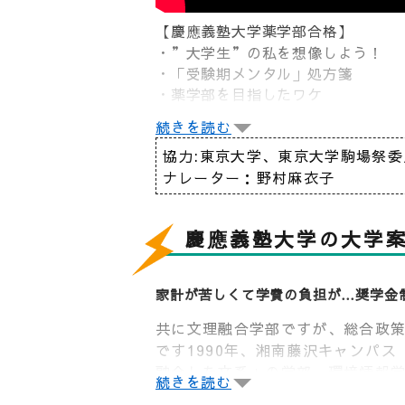
【慶應義塾大学薬学部合格】
・”大学生”の私を想像しよう！
・「受験期メンタル」処方箋
・薬学部を目指したワケ
高３の夏以降メンタルの維持に苦労
続きを読む
進に通い、慶應義塾大学薬学部に受
協力:東京大学、東京大学駒場祭委
ナレーター：野村麻衣子
慶應義塾大学の大学
家計が苦しくて学費の負担が…奨学金
共に文理融合学部ですが、総合政
です1990年、湘南藤沢キャンパス
融合した文系」の学部、環境情報
続きを読む
が、学生はいずれの学部の授業や