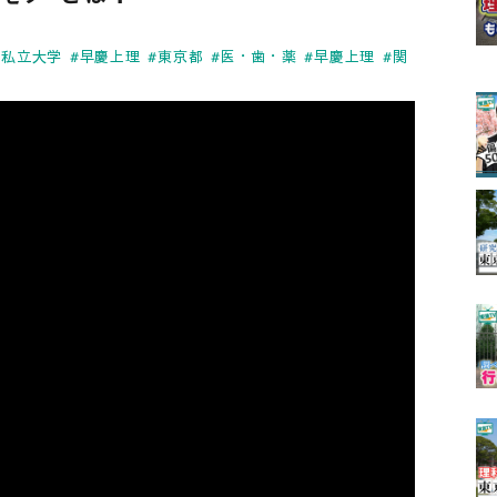
#私立大学
#早慶上理
#東京都
#医・歯・薬
#早慶上理
#関