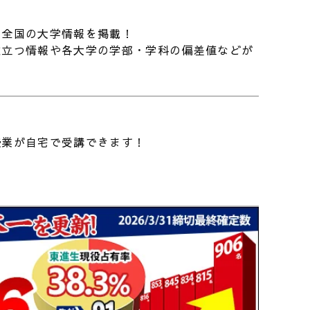
ていました。そして、覚えたいことなどは隅などに
。
た全国の大学情報を掲載！
役立つ情報や各大学の学部・学科の偏差値などが
いますか？僕は次のようなことを意識して過ごし
校をすると良いです。「またか」と思う方も多い
重要なことです。例えば在校時間ランキングで上
東進進学情報 vol.525】大学での学びの内容を知
す。また、直前期では、あの頃あれだけやったん
② ｜学問としてのスポーツに迫る! ｜競技力向
てないはずだと思えるようになります。
・健康増進から産業・文化まで。早稲田大・同志
026/07/16
授業が自宅で受講できます！
大へのインタビュー
画をたてることをおすすめします。やることをや
やるだけだ」と思えますし、目標を成し遂げた後
君の未来を考えるセミナー」 7/17（金）19:30～
oom 開催 第 33 回： AI 活用をリードする
気が出ます。実際僕は、「次の模試で英語は８割
AIO・夏目亮太先生 君の未来が変わる⁉ 感動の
から逆算して計画をたてていました。
026/07/03
0 分。高校生・ご父母対象 《参加無料》
プってありますよね？僕は秋頃化学がスランプに
東進進学情報 vol.526】大学での学びの内容を知
踏まえて、スランプの脱出法は二つあると思いま
③｜暮らしと社会を支える化学系の学び｜大阪
・佐賀大へのインタビュー。26年誕生のコスメテ
026/07/24
ックサイエンス学環とは？
いです。「何をすれば次の模試で何点とれるか」