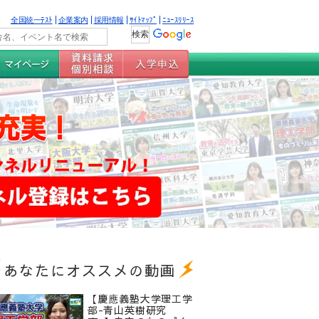
全国統一ﾃｽﾄ
企業案内
採用情報
ｻｲﾄﾏｯﾌﾟ
ﾆｭｰｽﾘﾘｰｽ
あなたにオススメの動画
【慶應義塾大学理工学
部-青山英樹研究