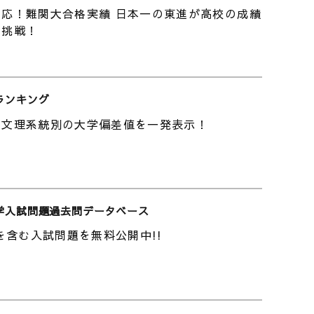
応！難関大合格実績 日本一の東進が高校の成績
の挑戦！
ンツがあることです。自分の弱点のみの演習を積
大な効果を発揮します。
。基本的には解けなかった問題をどのようにして
ランキング
いました。その具体例として、次のようなことを
の文理系統別の大学偏差値を一発表示！
ました。弱点ファイルとはB５のバインダー
知らなかった知識を大きく目立つように書いてい
々なページに書いておくことで記憶に定着しやす
トを作っていました。解き直しノートには解けな
学入試問題過去問データベース
解いていきます。自分に足りなかった考え方は緑
度を含む入試問題を無料公開中!!
した。
は確認テストと講座終了判定テストはオールss
、集中力が切れないようにしていました。次に何
持続すると考えたので、予定表を書いていまし