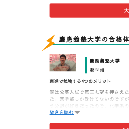
総合政策学部は政策デザイン、社
市・地域戦略の5つに大きく分野が
これに対して、環境情報学部は先
学、環境デザイン、人間環境科学の
慶應義塾大学の合格
慶應義塾大学
薬学部
東進で勉強する4つのメリット
僕は公募入試で第三志望を押さえ
た。薬学部しか受けてないのです
う分野が好きだったので、化学系
続きを読む
薬剤師の資格をとれるので、薬学
共通テスト対策は８月で１つの完成