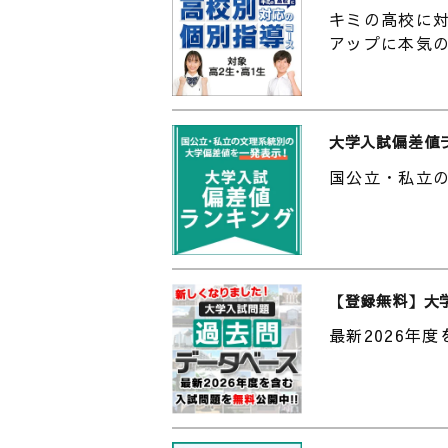
てみてください。
キミの高校に対
アップに本気
四つ目はAI技術を活用したコンテ
むことができるため、直前期に絶
勉強法もお教えしたいと思います
大学入試偏差値
解けるようにするかのみを考えて
していました。
国公立・私立
化学は弱点ファイルの作成をしてい
で、問題用紙をはさんで、自分の
ました。本当に覚えたい知識は様
くなります。数学は解き直しノー
【登録無料】大
かった問題を適宜解説を見ながら
最新2026年
ペンなどで目立つようにしていま
普段どんな勉強をしていますか？僕
を当たり前にしていました。また
をやるかが決まっていれば集中は