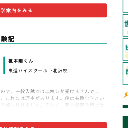
会イノベーション、国際戦略、経営・組織、都
大学案内をみる
分かれます。
端情報システム、先端領域デザイン、先端生命科
5つに分野が分けられます。
体験記
榎本剛くん
東進ハイスクール下北沢校
たので、一般入試では二校しか受けませんでし
が、これには理由があります。僕は有機化学とい
の学部に絞りました。そして、薬学部薬学科では
部に決めました。
を迎えました。これは、過去問10年分を終えた