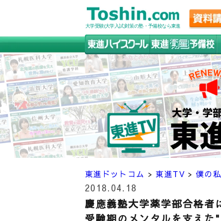
大学受験(大学入試)対策の塾・予備校なら東進
東進ドットコム
>
東進TV
>
僕の
2018.04.18
慶應義塾大学薬学部合格者
受験期のメンタルを支えた"