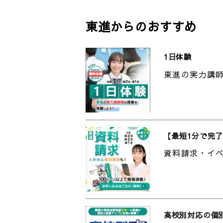
それから、モチベーションはとて
東進からのおすすめ
ションが低下してしまうことはあ
階ありました。最初は公募入試で
1日体験
應大学に行く意味はあるのかなど
問題に出くわすだけで、慶應なん
東進の実力講師
ですが、担任助手の方と話すなど
東進のメリットはなんだと思いま
プ・ミーティングです。グループ
で、充実した一週間を過ごすこと
【最短1分で完了
していました。
資料請求・イ
二つ目は自分で授業を予約できる
ますし、仮に友達に遊びに誘われ
はのメリットだと思います。
三つ目はランキングが張り出される
高校別対応の個