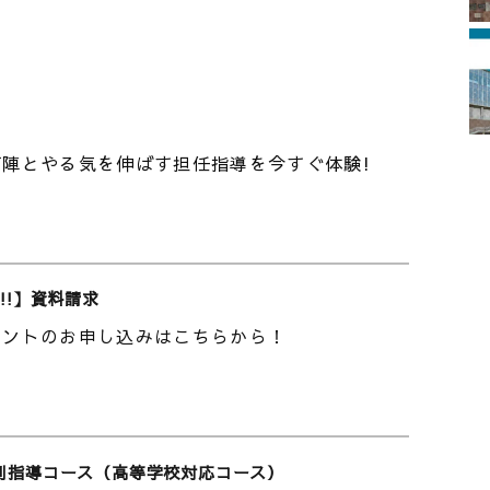
も大事だと思います。でも、どうしてもモチベー
ると思います。僕はモチベーションの低下が二段
合格をもらったときです。その当時はわざわざ慶
と考えてしまっていました。その後も、解けない
て無理なんじゃないかと思ったりしていました。
陣とやる気を伸ばす担任指導を今すぐ体験!
して不安を和らげていました。
すか？僕は次の四つだと思います。まず、グルー
・ミーティング内のランキングで上位を狙うこと
ができます。特に僕は受講コマランキングを意識
!!】資料請求
ベントのお申し込みはこちらから！
ことです。部活の予定に合わせて授業を予約でき
てもその日を開けることができるのは東進ならで
ことです。高1生高２生はぜひ受験生と勝負し
別指導コース（高等学校対応コース）