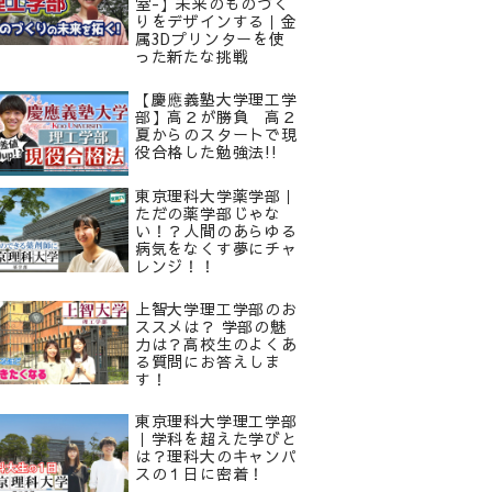
室-】未来のものづく
りをデザインする｜金
属3Dプリンターを使
った新たな挑戦
【慶應義塾大学理工学
部】高２が勝負 高２
夏からのスタートで現
役合格した勉強法!!
東京理科大学薬学部｜
ただの薬学部じゃな
い！？人間のあらゆる
病気をなくす夢にチャ
レンジ！！
上智大学理工学部のお
ススメは？ 学部の魅
力は？高校生のよくあ
る質問にお答えしま
す！
東京理科大学理工学部
｜学科を超えた学びと
は？理科大のキャンパ
スの１日に密着！