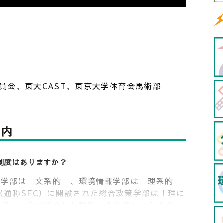
したものの、合格への思いを支えたモノとは。東
かった合格者の体験記。
員会、東大CAST、東京大学体育会馬術部
案内
制度はありますか？
策学部は「文系的」、環境情報学部は「理系的」
（通称SFC）に開設された総合政策学部は「理に
学部は「文に融合した理系」の学部といえます
研究会（ゼミ）でも自由に学ぶことができます。