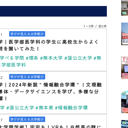
覧
1～5件 / 全5件
21
学びが見える大学紹介
学｜医学部医学科の学生に高校生からよく
問を聞いてみた！
#学べる学問
#理系
#熊本大学
#国公立大学
#熊
医学部医学科
12
学びが見える大学紹介
学｜2024年新設＂情報融合学環＂！文理融
導体・データサイエンスを学び、多様な分
躍！
大学
#国公立大学
#熊本県
#情報融合学環
17
学びが見える大学紹介
大学理学部】宇宙も！VRも！自然界の謎に