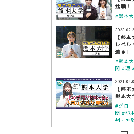
挑戦！
#熊本
2022.02.
【熊本
レベル
迫る!!
#熊本
問
#理
2021.02.
【熊本
熊本大
#グロ
問
#熊
州・沖