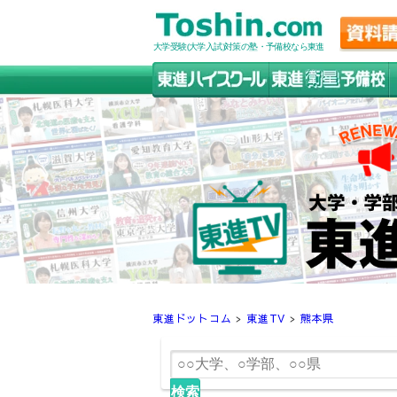
大学受験(大学入試)対策の塾・予備校なら東進
東進ドットコム
>
東進TV
>
熊本県
検索