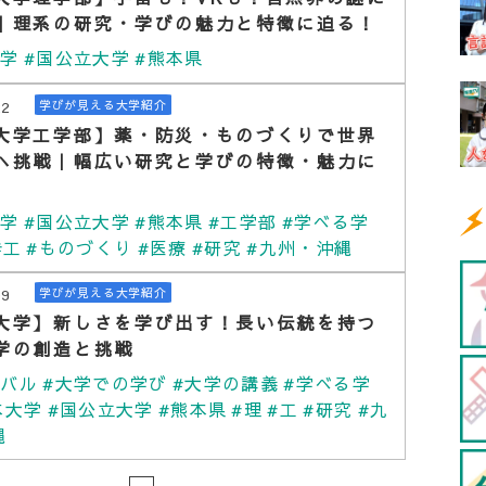
｜理系の研究・学びの魅力と特徴に迫る！
大学
#国公立大学
#熊本県
22
学びが見える大学紹介
大学工学部】薬・防災・ものづくりで世界
へ挑戦｜幅広い研究と学びの特徴・魅力に
大学
#国公立大学
#熊本県
#工学部
#学べる学
#工
#ものづくり
#医療
#研究
#九州・沖縄
09
学びが見える大学紹介
大学】新しさを学び出す！長い伝統を持つ
学の創造と挑戦
ーバル
#大学での学び
#大学の講義
#学べる学
本大学
#国公立大学
#熊本県
#理
#工
#研究
#九
縄