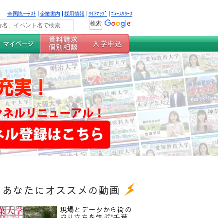
全国統一ﾃｽﾄ
企業案内
採用情報
ｻｲﾄﾏｯﾌﾟ
ﾆｭｰｽﾘﾘｰｽ
あなたにオススメの動画
現場とデータから街の
成り立ちを学ぶ"千葉