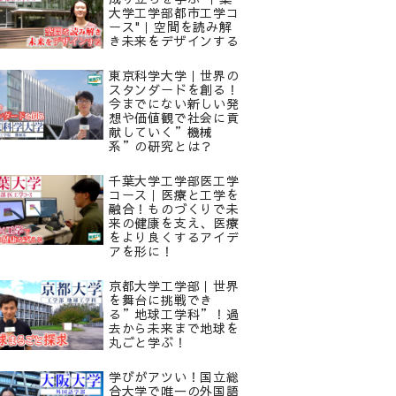
大学工学部都市工学コ
ース"｜空間を読み解
き未来をデザインする
東京科学大学｜世界の
スタンダードを創る！
今までにない新しい発
想や価値観で社会に貢
献していく”機械
系”の研究とは？
千葉大学工学部医工学
コース｜医療と工学を
融合！ものづくりで未
来の健康を支え、医療
をより良くするアイデ
アを形に！
京都大学工学部｜世界
を舞台に挑戦でき
る”地球工学科”！過
去から未来まで地球を
丸ごと学ぶ！
学びがアツい！国立総
合大学で唯一の外国語