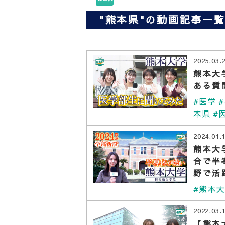
"熊本県"の動画記事一
2025.03.
熊本大
ある質
#医学
本県
#
2024.01.
熊本大
合で半
野で活
#熊本
2022.03.
【熊本