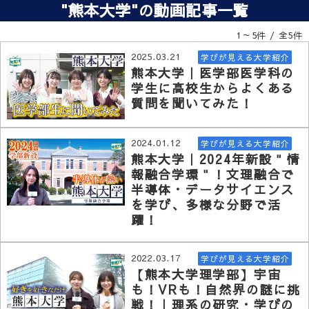
"熊本大学"の動画記事一覧
1～5件 / 全5件
2025.03.21
学びが見える大学紹介
熊本大学｜医学部医学科の
学生に高校生からよくある
質問を聞いてみた！
2024.01.12
学びが見える大学紹介
熊本大学｜2024年新設＂情
報融合学環＂！文理融合で
半導体・データサイエンス
を学び、多様な分野で活
躍！
2022.03.17
学びが見える大学紹介
【熊本大学理学部】宇宙
も！VRも！自然界の謎に挑
戦！｜理系の研究・学びの