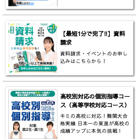
熊本大学理学部は1949年（昭和24年）に発足しまし
た。理学部では、平成16年度より、従来の６学科制を
廃止し理学部理学科の1学科制を導入しました。大学
１、２年次に基礎を固めることで３、４年また大学院
【最短1分で完了!!】資料
次で専門分野を深く学ぶことが出来る教育体制が築か
請求
れています。
資料請求・イベントのお申し
▼熊本大学設置学部
込みはこちらから！
文学部 教育学部 法学部 理学部 医学部 薬学
部 工学部
高校別対応の個別指導コー
▼熊本大学のHPはこちら
ス（高等学校対応コース）
www.kumamoto-u.ac.jp
キミの高校に対応！難関大合
▼熊本大学理学部のHPはこちら
格実績 日本一の東進が高校の
成績アップに本気の挑戦！
熊本大学理学部