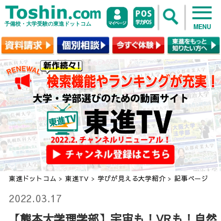
予備校・大学受験の東進ドットコム
MENU
東進ドットコム
>
東進TV
>
学びが見える大学紹介
>
記事ページ
2022.03.17
【熊本大学理学部】宇宙も！VRも！自然