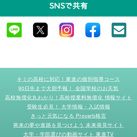
SNSで共有
キミの高校に対応！東進の個別指導コース
90日先まで大胆予報！ 全国学校のお天気
高校無償化丸わかり！高校授業料無償化 情報サイト
受験生必見！ 大学情報・入試情報
きっと元気になる Proverb格言
将来の夢や進路を見つけよう 未来発見サイト
大学・学部選びの動画サイト 東進TV