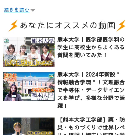
続きを読む
「自然の謎を解くって面白い」
あなたにオススメの動画
宇宙を探求する研究室にやってきました。
どのような研究を行っているのか、高橋先生に伺って
熊本大学｜医学部医学科の
みました。
学生に高校生からよくある
質問を聞いてみた！
高橋先生「宇宙で最初にできた星を解き明かそうと研
究しています。このような宇宙の果てにある星を観察
熊本大学｜2024年新設＂
するために電波望遠鏡を用いるのです。電波で宇宙を
情報融合学環＂！文理融合
観測することで星を作る基になった水素ガスを観測
で半導体・データサイエン
し、最終的に宇宙で最初にできた星がどういうものな
スを学び、多様な分野で活
のか、というのを明らかにしたいと考えています」
躍！
【熊本大学工学部】薬・防
宇宙の謎を解き明かす面白さも伺ってみました。
災・ものづくりで世界レベ
高橋先生「望遠鏡を使う、計算をする、理論を考え