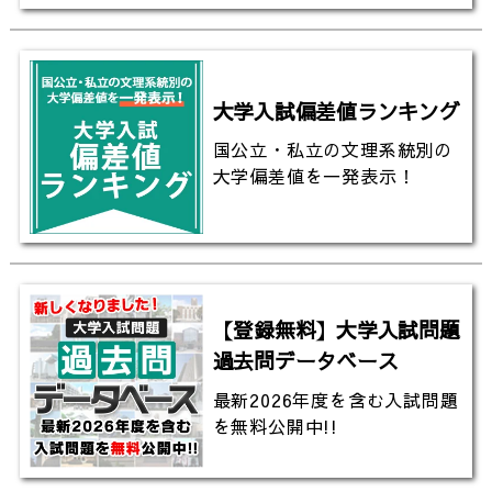
http://www.sci.kumamoto-u.ac.jp/index-j.html
▼キャンパスの天気は？（全国学校のお天気）
大学入試偏差値ランキング
https://www.toshin.com/weather/detail?id=824
国公立・私立の文理系統別の
大学偏差値を一発表示！
▼関連動画はこちら
【熊本大学】新しさを学び出す！長い伝統を持つ熊本
大学の創造と挑戦
https://youtu.be/Fm5o1xHm87I
【登録無料】大学入試問題
【熊本大学工学部】薬・防災・ものづくりで世界レベ
過去問データベース
ルへ挑戦｜幅広い研究と学びの特徴・魅力に迫る!!
最新2026年度を含む入試問題
https://youtu.be/t_SqWytiki4
を無料公開中!!