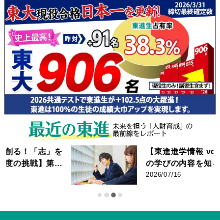
【東進進学情報 vol.525】大学で
の学びの内容を知る② ｜学問とし
てのスポーツに迫る! ｜競技力向
2026/07/16
上・健康増進から産業・文化ま
で。早稲田大・同志社大へのイン
タビュー