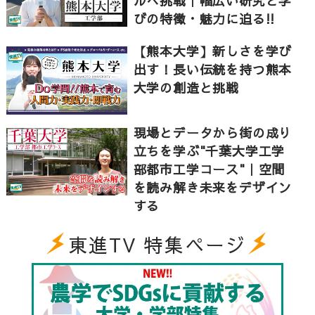
ルへ挑戦｜幅広い研究と学
る、など様々な方法を駆使して宇宙の色んな現象を解
びの特徴・魅力に迫る!!
き明かすというのが面白いことです」
【熊本大学】新しさを学び
出す！長い伝統を持つ熊本
どのような研究を行っているのか、学生にもお話を伺
大学の創造と挑戦
ってみました。
手嶌くん（地球科学コース4年）「柱状節理という溶岩
が自然に冷えて固まって出来た不思議な割れ目に関す
現場とデータから街の成り
る研究を行っています。将来は、研究したことを活か
立ちを学ぶ"千葉大学工学
して、火山防災のような国民のためになることをした
部都市工学コース"｜空間
いと考えています」
を読み解き未来をデザイン
する
熊本大学理学部では理学部一学科制を導入していま
す。入学してから化学全般と数学の基礎を学びます。3
東進TV 特集ページ
年生以降は自分にあった専門分野を選択し理解を深め
る教育体制が整っているのです。
桒原さん「色んな分野に興味のある学生もいますよ
ね。堀之内さんはどうでしたか？」