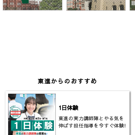
平山さん（大学院自然科学教育部化学コース）「金属
イオンと有機物を組み合わせた金属錯体に関する研究
を行っています。目的とする性質を示す新しい金属錯
体を開発するため研究を頑張っています。金属錯体の
持つ電気的な性質や磁石のような性質はコンピュータ
ーの記録媒体として利用できる可能性があります。将
来はこの研究を活かして、スマホやパソコンに使われ
るメモリーをより高効率で大容量のものにできたら良
いなと考えています」
東進からのおすすめ
独自の視点から自然界の謎に挑戦する熊本大学理学
部。
あなたも熊本大学理学部で幅広く学び、世界レベルの
1日体験
面白い研究で未来を想像しませんか？
東進の実力講師陣とやる気を
伸ばす担任指導を今すぐ体験!
▼熊本大学理学部について