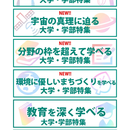
堀之内さん「私は大学入学当初から化学コースに進み
たいと考えていましたが、他の学問を学ぶことも面白
いことだと知ることが出来ました」
その他にも、私たちの生活に結びつく研究に取り組ん
でいる教員も多くおり、学部をまたいだ共同研究も盛
んに行われてます。
「独自の学問領域に迫る」
画像生物学とは一体どのような学問なのでしょうか。
どのような研究を行っているのか、檜垣先生に伺って
みました。
檜垣先生「新しい生命現象を見つける研究を行ってい
ます。具体的には顕微鏡で植物細胞の画像を撮影し
て、コンピューターで解析することで細胞の中の新し