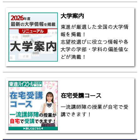
▼東進の大学入試偏差値一覧（ランキング）
https://www.toshin-hensachi.com/
大学案内
▼東進TVのチャンネル登録はこちら
東進が厳選した全国の大学情
http://www.youtube.com/channel/UCjgy89j0Oj0aJ
報を掲載！
sub_confirmation=1
志望校選びに役立つ情報や各
大学の学部・学科の偏差値な
どが満載！
在宅受講コース
一流講師陣の授業が自宅で受
講できます！