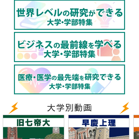
い構造物やその動態を見出す研究を行っています。VR
ゴーグルを使って自分があたかも細胞の中に入って入
っているかのようにして観察するというようなことも
行っています」
画像から捉える利点も先生に伺ってみました。
檜垣先生「解析できる空間スケールが多様であること
だと思います。例えば特殊な顕微鏡を使うことで分子
の構造が見える、ドローンや衛生を使うことで生態学
に結びつくデータも得ることが出来るのです。また、
一つの画像には多目的性を持った情報が含まれていま
す。撮影したときには気づかなかった思いもよらなか
った情報が後で見えてくるということもあり得るので
大学別動画
す」
どのような研究を行っているのか、学生にもお話を伺
ってみました。