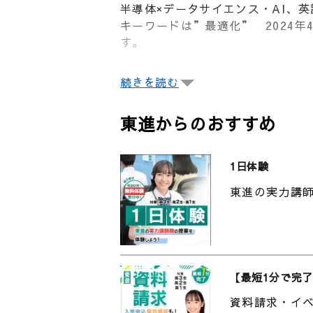
半導体×データサイエンス・AI、
キーワードは”最適化” 2024
す。
【contents】
続きを読む
0:00 熊本大学情報融合学環
0:13 情報融合学環って何を学
東進からのおすすめ
1:27 新しいことが出来るように
2:55 学びって楽しい｜先生イン
1日体験
【熊本大学情報融合学環について
東進の実力講師
情報融合学環は、文、教育、法、
部。
2024（令和６）年4月創設、入学
特色として、1）文系型、理系型の
導体を組み合わせた学びを提供され
立大学・東海大学など、学内外の
【最短1分で完了
資料請求・イ
▼熊本大学情報融合学環のHPはこ