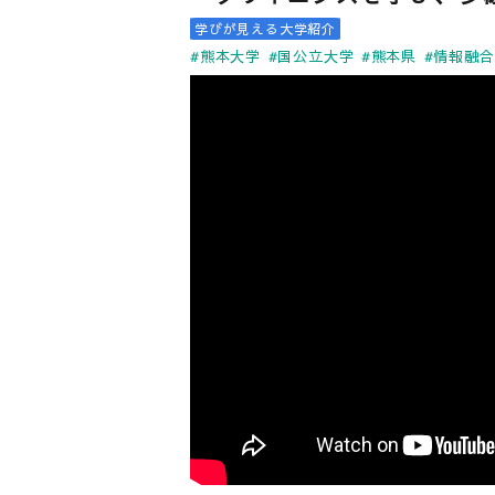
学びが見える大学紹介
#熊本大学
#国公立大学
#熊本県
#情報融