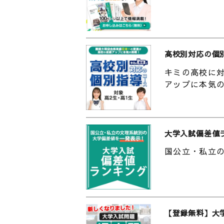
https://www.soi.kumamoto-u.a
▼熊本大学のHPはこちら
https://www.kumamoto-u.ac.j
高校別対応の個
▼熊本大学の天気は？（全国の学
キミの高校に対
https://www.toshin.com/weath
アップに本気
▼東進TVのチャンネル登録はこち
http://www.youtube.com/@tos
大学入試偏差値
#合格 #勉強 #勉強法 #受験勉強
国公立・私立
【登録無料】大