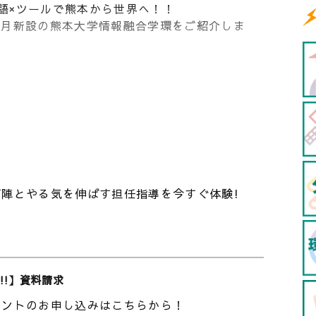
英語×ツールで熊本から世界へ！！
年4月新設の熊本大学情報融合学環をご紹介しま
べるの？｜学環長候補者に聞いてみた
なる｜先生インタビュー
タビュー
】
陣とやる気を伸ばす担任指導を今すぐ体験!
理、医、薬、工学部に並ぶ、熊本大学８番目の学
定員60名、取得学位は学士（情報学）。
入試を実施すること、2）データサイエンスと半
ること、3）工学部・法学部・医学部・熊本県
多様な授業を受けられることがある。
!!】資料請求
ベントのお申し込みはこちらから！
ちら