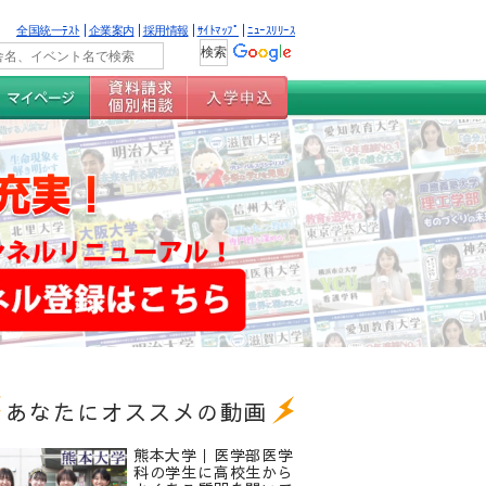
全国統一ﾃｽﾄ
企業案内
採用情報
ｻｲﾄﾏｯﾌﾟ
ﾆｭｰｽﾘﾘｰｽ
あなたにオススメの動画
熊本大学｜医学部医学
科の学生に高校生から