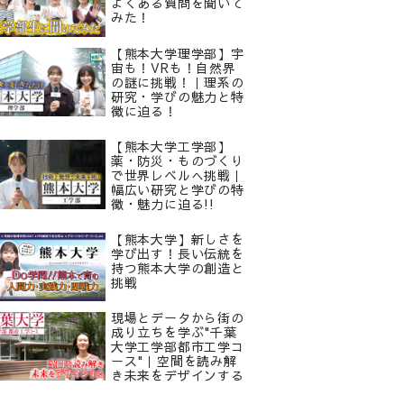
よくある質問を聞いて
みた！
【熊本大学理学部】宇
宙も！VRも！自然界
の謎に挑戦！｜理系の
研究・学びの魅力と特
徴に迫る！
【熊本大学工学部】
薬・防災・ものづくり
で世界レベルへ挑戦｜
幅広い研究と学びの特
徴・魅力に迫る!!
【熊本大学】新しさを
学び出す！長い伝統を
持つ熊本大学の創造と
挑戦
現場とデータから街の
成り立ちを学ぶ"千葉
大学工学部都市工学コ
ース"｜空間を読み解
き未来をデザインする