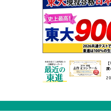
「
Z
C
2
9
【
る
大
2
ィ
【
度
表
2
【
る
上
2
社