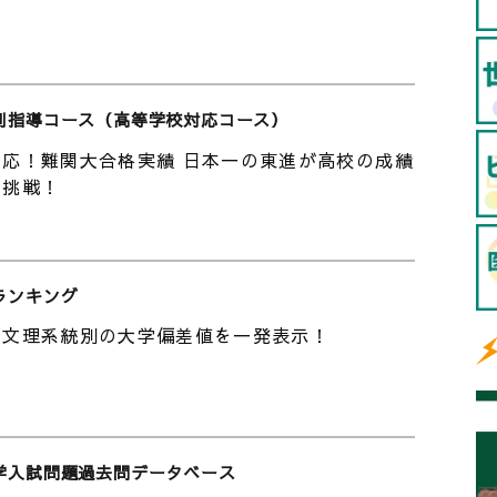
c.jp/informatics/
p/
別指導コース（高等学校対応コース）
校のお天気）
応！難関大合格実績 日本一の東進が高校の成績
er/detail?id=824
の挑戦！
ら
hinTV?sub_confirmation=1
ランキング
 #受験 #熊本大学情報融合学環 #情報融合学環
の文理系統別の大学偏差値を一発表示！
学入試問題過去問データベース