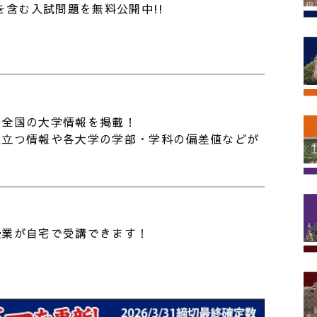
度を含む入試問題を無料公開中!!
た全国の大学情報を掲載！
役立つ情報や各大学の学部・学科の偏差値などが
授業が自宅で受講できます！
東進進学情報 vol.525】大学での学びの内容を知
② ｜学問としてのスポーツに迫る! ｜競技力向
・健康増進から産業・文化まで。早稲田大・同志
026/07/16
大へのインタビュー