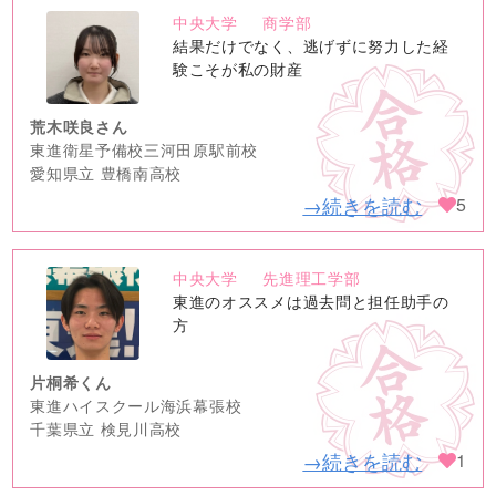
中央大学
商学部
no
結果だけでなく、逃げずに努力した経
image
験こそが私の財産
荒木咲良さん
東進衛星予備校三河田原駅前校
愛知県立 豊橋南高校
→続きを読む
5
中央大学
先進理工学部
no
東進のオススメは過去問と担任助手の
image
方
片桐希くん
東進ハイスクール海浜幕張校
千葉県立 検見川高校
→続きを読む
1