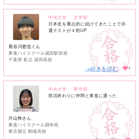
中央大学
文学部
no
日本史を重点的に続けてきたことで共
image
通テストが４割UP
長谷川悠也くん
東進ハイスクール成田駅前校
千葉県 私立 成田高校
→続きを読む
1
中央大学
商学部
no
部活終わりに仲間と東進に通った
image
片山怜さん
東進ハイスクール調布校
東京都立 駒場高校