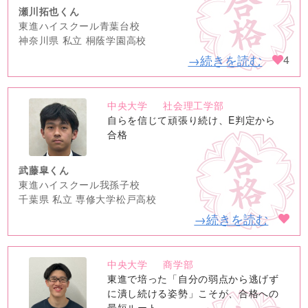
瀬川拓也くん
東進ハイスクール青葉台校
神奈川県 私立 桐蔭学園高校
→続きを読む
4
中央大学
社会理工学部
no
自らを信じて頑張り続け、E判定から
image
合格
武藤皐くん
東進ハイスクール我孫子校
千葉県 私立 専修大学松戸高校
→続きを読む
中央大学
商学部
no
東進で培った「自分の弱点から逃げず
image
に潰し続ける姿勢」こそが、合格への
最短ルート