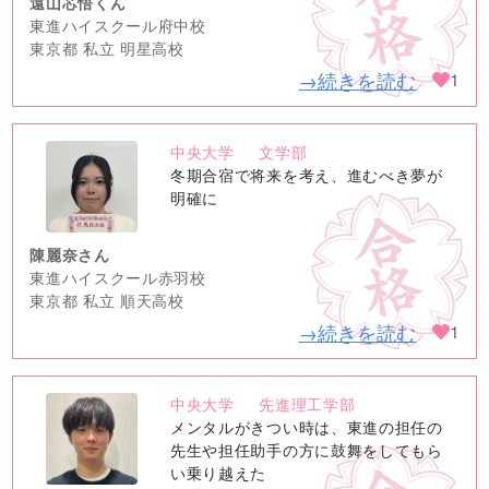
遠山芯悟くん
東進ハイスクール府中校
東京都 私立 明星高校
→続きを読む
1
中央大学
文学部
no
冬期合宿で将来を考え、進むべき夢が
image
明確に
陳麗奈さん
東進ハイスクール赤羽校
東京都 私立 順天高校
→続きを読む
1
中央大学
先進理工学部
no
メンタルがきつい時は、東進の担任の
image
先生や担任助手の方に鼓舞をしてもら
い乗り越えた