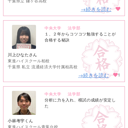
千葉県立 鎌ヶ谷高校
→続きを読む
中央大学
法学部
no
１、２年からコツコツ勉強することが
image
合格する秘訣
川上ひなたさん
東進ハイスクール柏校
千葉県 私立 流通経済大学付属柏高校
→続きを読む
1
中央大学
法学部
no
分析に力を入れ、模試の成績が安定し
image
た
小林考宇くん
東進ハイスクール青葉台校