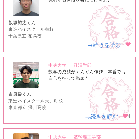
image
飯塚裕太くん
東進ハイスクール柏校
千葉県立 柏高校
→続きを読む
中央大学
経済学部
no
数学の成績がぐんぐん伸び、本番でも
image
自信を持って臨めた
市原駿くん
東進ハイスクール大井町校
東京都立 深川高校
→続きを読む
4
中央大学
基幹理工学部