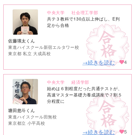
中央大学
社会理工学部
no
共テ３教科で130点以上伸ばし、E判
image
定から合格
佐藤瑛太くん
東進ハイスクール新宿エルタワー校
東京都 私立 大成高校
→続きを読む
4
中央大学
経済学部
no
始めは６割程度だった共通テストが、
image
高速マスター基礎力養成講座で７割５
分程度に
塘田悠斗くん
東進ハイスクール田無校
東京都立 小平高校
→続きを読む
5