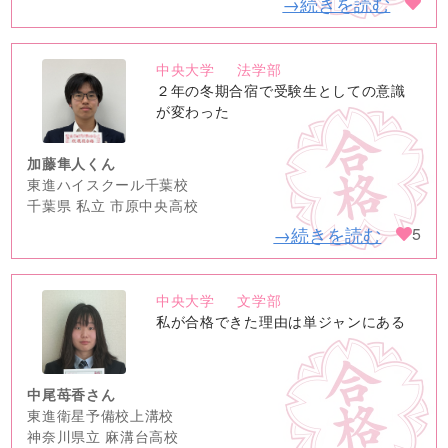
→続きを読む
中央大学
法学部
no
２年の冬期合宿で受験生としての意識
image
が変わった
加藤隼人くん
東進ハイスクール千葉校
千葉県 私立 市原中央高校
→続きを読む
5
中央大学
文学部
no
私が合格できた理由は単ジャンにある
image
中尾苺香さん
東進衛星予備校上溝校
神奈川県立 麻溝台高校