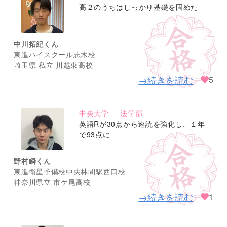
no
高２のうちはしっかり基礎を固めた
image
中川拓紀くん
東進ハイスクール志木校
埼玉県 私立 川越東高校
→続きを読む
5
中央大学
法学部
no
英語Rが30点から速読を強化し、１年
image
で93点に
野村瞬くん
東進衛星予備校中央林間駅西口校
神奈川県立 市ケ尾高校
→続きを読む
1