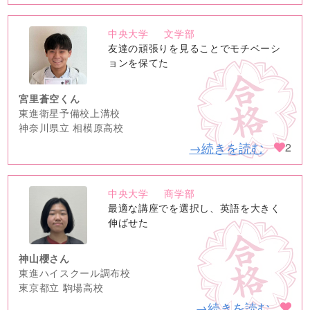
中央大学
文学部
no
友達の頑張りを見ることでモチベーシ
image
ョンを保てた
宮里蒼空くん
東進衛星予備校上溝校
神奈川県立 相模原高校
→続きを読む
2
中央大学
商学部
no
最適な講座でを選択し、英語を大きく
image
伸ばせた
神山櫻さん
東進ハイスクール調布校
東京都立 駒場高校
→続きを読む