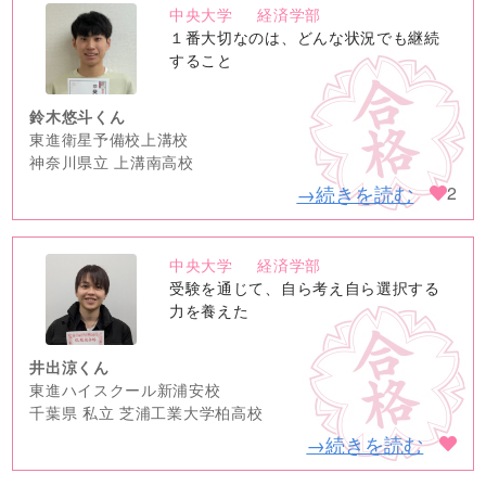
中央大学
経済学部
no
１番大切なのは、どんな状況でも継続
image
すること
鈴木悠斗くん
東進衛星予備校上溝校
神奈川県立 上溝南高校
→続きを読む
2
中央大学
経済学部
no
受験を通じて、自ら考え自ら選択する
image
力を養えた
井出涼くん
東進ハイスクール新浦安校
千葉県 私立 芝浦工業大学柏高校
→続きを読む