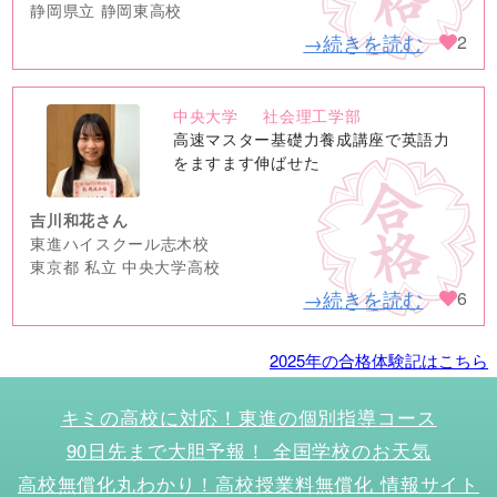
静岡県立 静岡東高校
→続きを読む
2
中央大学
社会理工学部
no
高速マスター基礎力養成講座で英語力
image
をますます伸ばせた
吉川和花さん
東進ハイスクール志木校
東京都 私立 中央大学高校
→続きを読む
6
2025年の合格体験記はこちら
キミの高校に対応！東進の個別指導コース
90日先まで大胆予報！ 全国学校のお天気
高校無償化丸わかり！高校授業料無償化 情報サイト