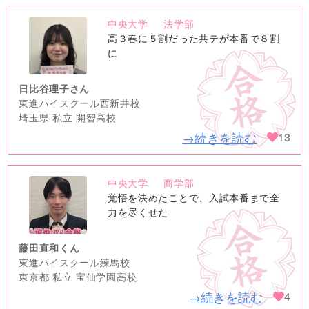
中央大学
法学部
no
高３春に５割だった共テが本番で８割
image
に
日比谷理子さん
東進ハイスクール西新井校
埼玉県 私立 開智高校
→続きを読む
13
中央大学
商学部
no
覚悟を決めたことで、入試本番まで全
image
力を尽くせた
藤田直和くん
東進ハイスクール練馬校
東京都 私立 宝仙学園高校
→続きを読む
4