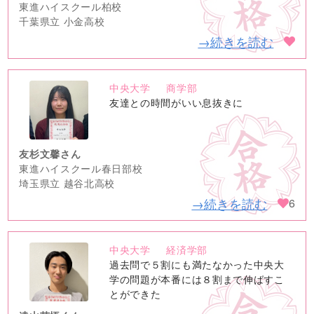
東進ハイスクール柏校
千葉県立 小金高校
→続きを読む
中央大学
商学部
no
友達との時間がいい息抜きに
image
友杉文馨さん
東進ハイスクール春日部校
埼玉県立 越谷北高校
→続きを読む
6
中央大学
経済学部
no
過去問で５割にも満たなかった中央大
image
学の問題が本番には８割まで伸ばすこ
とができた