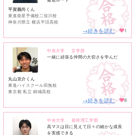
平賀義尚くん
東進衛星予備校二俣川校
神奈川県立 横浜平沼高校
→続きを読む
1
中央大学
文学部
no
一緒に頑張る仲間の大切さを学んだ
image
丸山京介くん
東進ハイスクール田無校
東京都 私立 錦城高校
→続きを読む
8
中央大学
基幹理工学部
no
高マスは目に見えて日々の細かな成長
image
を実感できる