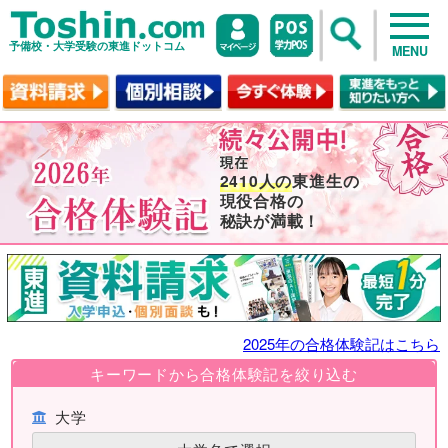
予備校・大学受験の東進ドットコム
MENU
2410人の
東進生の
現役合格の
秘訣が満載！
2025年の合格体験記はこちら
キーワードから合格体験記を絞り込む
大学