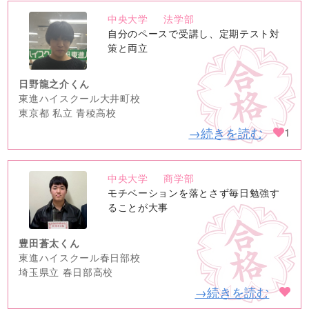
中央大学
法学部
no
自分のペースで受講し、定期テスト対
image
策と両立
日野龍之介くん
東進ハイスクール大井町校
東京都 私立 青稜高校
→続きを読む
1
中央大学
商学部
no
モチベーションを落とさず毎日勉強す
image
ることが大事
豊田蒼太くん
東進ハイスクール春日部校
埼玉県立 春日部高校
→続きを読む