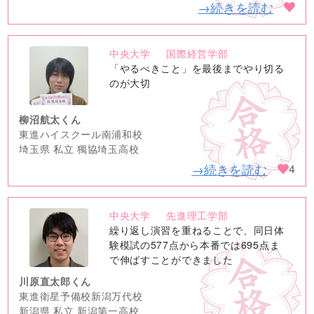
→続きを読む
中央大学
国際経営学部
no
「やるべきこと」を最後までやり切る
image
のが大切
柳沼航太くん
東進ハイスクール南浦和校
埼玉県 私立 獨協埼玉高校
→続きを読む
4
中央大学
先進理工学部
no
繰り返し演習を重ねることで、同日体
image
験模試の577点から本番では695点ま
で伸ばすことができました
川原直太郎くん
東進衛星予備校新潟万代校
新潟県 私立 新潟第一高校