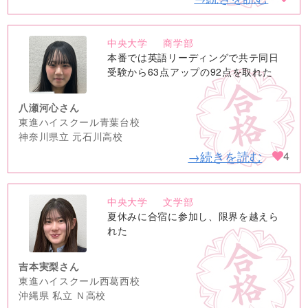
中央大学
商学部
no
本番では英語リーディングで共テ同日
image
受験から63点アップの92点を取れた
八瀬河心さん
東進ハイスクール青葉台校
神奈川県立 元石川高校
→続きを読む
4
中央大学
文学部
no
夏休みに合宿に参加し、限界を越えら
image
れた
吉本実梨さん
東進ハイスクール西葛西校
沖縄県 私立 Ｎ高校