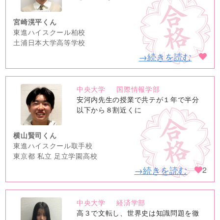
宮崎滉平くん
東進ハイスクール柏校
土浦日本大学高等学校
→続きを読む
中央大学
国際情報学部
no
安河内先生の授業で共テが１年で半分
image
以下から８割近くに
横山賢司くん
東進ハイスクール取手校
東京都 私立 足立学園高校
→続きを読む
2
中央大学
経済学部
no
高３で文転し、世界史は知識問題を徹