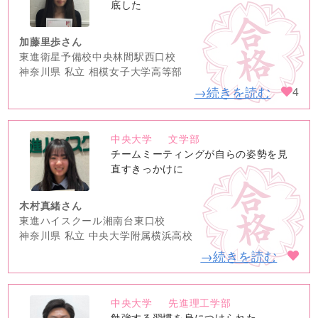
image
底した
加藤里歩さん
東進衛星予備校中央林間駅西口校
神奈川県 私立 相模女子大学高等部
→続きを読む
4
中央大学
文学部
no
チームミーティングが自らの姿勢を見
image
直すきっかけに
木村真緒さん
東進ハイスクール湘南台東口校
神奈川県 私立 中央大学附属横浜高校
→続きを読む
中央大学
先進理工学部
no
勉強する習慣を身につけられた