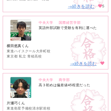
→続きを読む
5
中央大学
国際経営学部
no
英語外部試験で受験を有利に運べた
image
横田悠真くん
東進ハイスクール大井町校
東京都 私立 青稜高校
→続きを読む
中央大学
商学部
no
高３初めは偏差値45程度だった
image
片瀬巧くん
東進衛星予備校清水駅前校