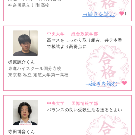
神奈川県立 川和高校
→続きを読む
1
中央大学
総合政策学部
no
高マスをしっかり取り組み、共テ本番
image
で模試より高得点に
梶原諒介くん
東進ハイスクール国分寺校
東京都 私立 拓殖大学第一高校
→続きを読む
中央大学
国際情報学部
no
バランスの良い受験生活を送るとよい
image
寺田博音くん