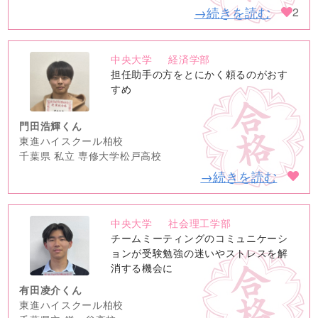
→続きを読む
2
中央大学
経済学部
no
担任助手の方をとにかく頼るのがおす
image
すめ
門田浩輝くん
東進ハイスクール柏校
千葉県 私立 専修大学松戸高校
→続きを読む
中央大学
社会理工学部
no
チームミーティングのコミュニケーシ
image
ョンが受験勉強の迷いやストレスを解
消する機会に
有田凌介くん
東進ハイスクール柏校