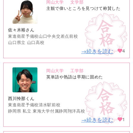
岡山大学
文学部
no
主観で偉いところを見つけて称賛した
image
佐々木裕さん
東進衛星予備校山口中央交差点前校
山口県立 山口高校
→続きを読む
4
岡山大学
工学部
no
英単語や熟語は早期に固めた
image
西川怜那くん
東進衛星予備校清水駅前校
静岡県 私立 東海大学付属静岡翔洋高校
→続きを読む
1