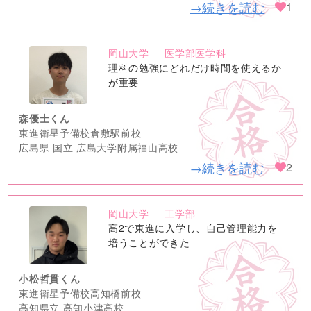
→続きを読む
1
岡山大学
医学部医学科
no
理科の勉強にどれだけ時間を使えるか
image
が重要
森優士くん
東進衛星予備校倉敷駅前校
広島県 国立 広島大学附属福山高校
→続きを読む
2
岡山大学
工学部
no
高2で東進に入学し、自己管理能力を
image
培うことができた
小松哲貫くん
東進衛星予備校高知橋前校
高知県立 高知小津高校