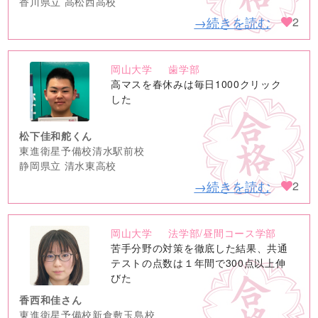
香川県立 高松西高校
→続きを読む
2
岡山大学
歯学部
no
高マスを春休みは毎日1000クリック
image
した
松下佳和舵くん
東進衛星予備校清水駅前校
静岡県立 清水東高校
→続きを読む
2
岡山大学
法学部/昼間コース学部
no
苦手分野の対策を徹底した結果、共通
image
テストの点数は１年間で300点以上伸
びた
香西和佳さん
東進衛星予備校新倉敷玉島校