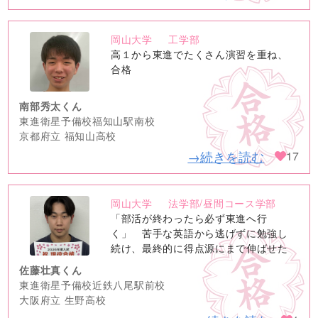
岡山大学
工学部
no
高１から東進でたくさん演習を重ね、
image
合格
南部秀太くん
東進衛星予備校福知山駅南校
京都府立 福知山高校
→続きを読む
17
岡山大学
法学部/昼間コース学部
no
「部活が終わったら必ず東進へ行
image
く」 苦手な英語から逃げずに勉強し
続け、最終的に得点源にまで伸ばせた
佐藤壮真くん
東進衛星予備校近鉄八尾駅前校
大阪府立 生野高校