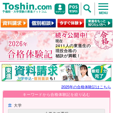
予備校・大学受験の東進ドットコム
MENU
2411人の
東進生の
現役合格の
秘訣が満載！
2025年の合格体験記はこちら
キーワードから合格体験記を絞り込む
大学