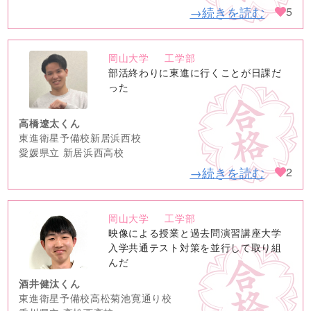
→続きを読む
5
岡山大学
工学部
no
部活終わりに東進に行くことが日課だ
image
った
高橋遼太くん
東進衛星予備校新居浜西校
愛媛県立 新居浜西高校
→続きを読む
2
岡山大学
工学部
no
映像による授業と過去問演習講座大学
image
入学共通テスト対策を並行して取り組
んだ
酒井健汰くん
東進衛星予備校高松菊池寛通り校