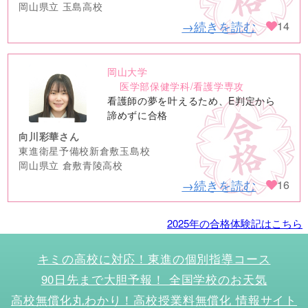
岡山県立 玉島高校
→続きを読む
14
岡山大学
no
医学部保健学科/看護学専攻
image
看護師の夢を叶えるため、E判定から
諦めずに合格
向川彩華さん
東進衛星予備校新倉敷玉島校
岡山県立 倉敷青陵高校
→続きを読む
16
2025年の合格体験記はこちら
キミの高校に対応！東進の個別指導コース
90日先まで大胆予報！ 全国学校のお天気
高校無償化丸わかり！高校授業料無償化 情報サイト