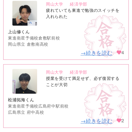
岡山大学
経済学部
no
疲れていても東進で勉強のスイッチを
image
入れられた
上山修くん
東進衛星予備校倉敷駅前校
岡山県立 倉敷南高校
→続きを読む
4
岡山大学
経済学部
no
授業を受けて満足せず、必ず復習する
image
ことが大切
松浦拓海くん
東進衛星予備校広島府中駅前校
広島県立 府中高校
→続きを読む
2