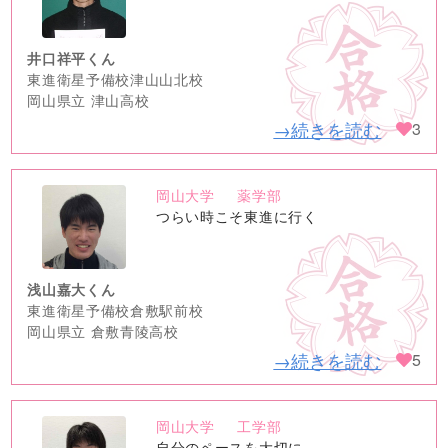
image
井口祥平くん
東進衛星予備校津山山北校
岡山県立 津山高校
→続きを読む
3
岡山大学
薬学部
no
つらい時こそ東進に行く
image
浅山嘉大くん
東進衛星予備校倉敷駅前校
岡山県立 倉敷青陵高校
→続きを読む
5
岡山大学
工学部
no
自分のペースを大切に