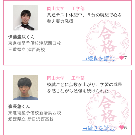
岡山大学
工学部
no
共通テスト休憩中、５分の瞑想で心を
image
整え実力発揮
伊藤圭汰くん
東進衛星予備校津駅西口校
三重県立 津西高校
→続きを読む
7
岡山大学
工学部
no
模試ごとに点数が上がり、学習の成果
image
を感じながら勉強を続けられた
森長悠くん
東進衛星予備校新居浜西校
愛媛県立 新居浜西高校
→続きを読む
5