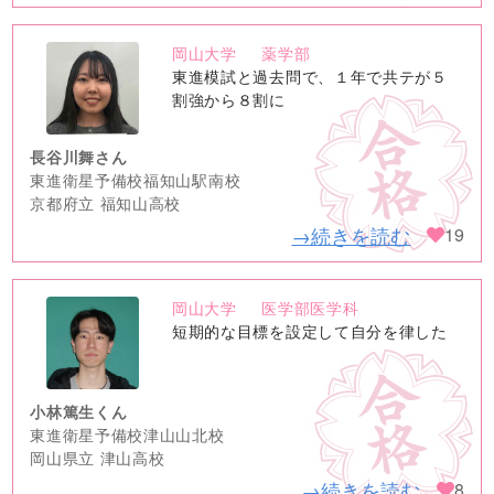
岡山大学
薬学部
no
東進模試と過去問で、１年で共テが５
image
割強から８割に
長谷川舞さん
東進衛星予備校福知山駅南校
京都府立 福知山高校
→続きを読む
19
岡山大学
医学部医学科
no
短期的な目標を設定して自分を律した
image
小林篤生くん
東進衛星予備校津山山北校
岡山県立 津山高校
→続きを読む
8