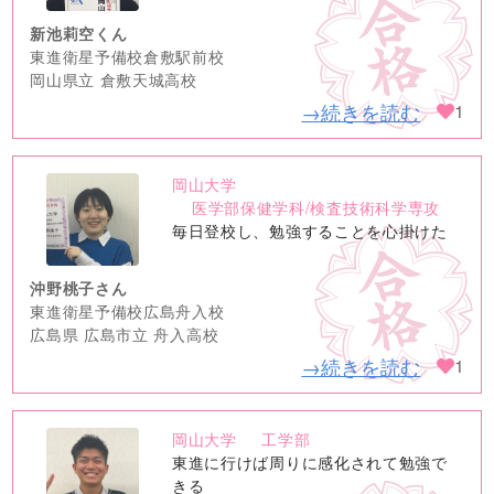
新池莉空くん
東進衛星予備校倉敷駅前校
岡山県立 倉敷天城高校
→続きを読む
1
岡山大学
no
医学部保健学科/検査技術科学専攻
image
毎日登校し、勉強することを心掛けた
沖野桃子さん
東進衛星予備校広島舟入校
広島県 広島市立 舟入高校
→続きを読む
1
岡山大学
工学部
no
東進に行けば周りに感化されて勉強で
image
きる