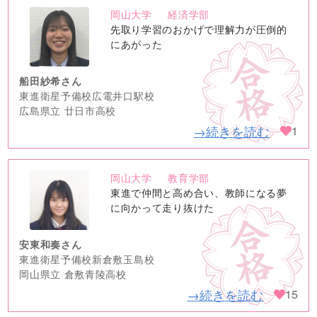
岡山大学
経済学部
no
先取り学習のおかげで理解力が圧倒的
image
にあがった
船田紗希さん
東進衛星予備校広電井口駅校
広島県立 廿日市高校
→続きを読む
1
岡山大学
教育学部
no
東進で仲間と高め合い、教師になる夢
image
に向かって走り抜けた
安東和奏さん
東進衛星予備校新倉敷玉島校
岡山県立 倉敷青陵高校
→続きを読む
15