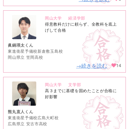
岡山大学
経済学部
no
得意教科だけに頼らず、全教科を底上
image
げして合格
眞鍋瑛太くん
東進衛星予備校新倉敷玉島校
岡山県立 笠岡高校
→続きを読む
14
岡山大学
文学部
no
高３までに基礎を固めたことが合格に
image
好影響
熊丸直人くん
東進衛星予備校広島大町校
広島県立 安古市高校