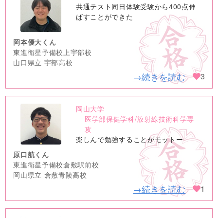
no
共通テスト同日体験受験から400点伸
image
ばすことができた
岡本優大くん
東進衛星予備校上宇部校
山口県立 宇部高校
→続きを読む
3
岡山大学
no
医学部保健学科/放射線技術科学専
image
攻
楽しんで勉強することがモットー
原口航くん
東進衛星予備校倉敷駅前校
岡山県立 倉敷青陵高校
→続きを読む
1