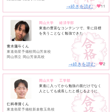
→続きを読む
11
岡山大学
経済学部
no
東進の豊富なコンテンツで、常に目標
image
を失うことなく勉強できた
青木蓮斗くん
東進衛星予備校岡山芳泉校
岡山県立 岡山芳泉高校
→続きを読む
2
岡山大学
工学部
no
東進に入ってから勉強の面だけでなく
image
人としても成長したと感じるように
仁科孝清くん
東進衛星予備校新倉敷玉島校