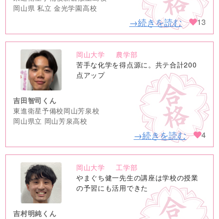
岡山県 私立 金光学園高校
→続きを読む
13
岡山大学
農学部
no
苦手な化学を得点源に。共テ合計200
image
点アップ
吉田智司くん
東進衛星予備校岡山芳泉校
岡山県立 岡山芳泉高校
→続きを読む
4
岡山大学
工学部
no
やまぐち健一先生の講座は学校の授業
image
の予習にも活用できた
吉村明純くん