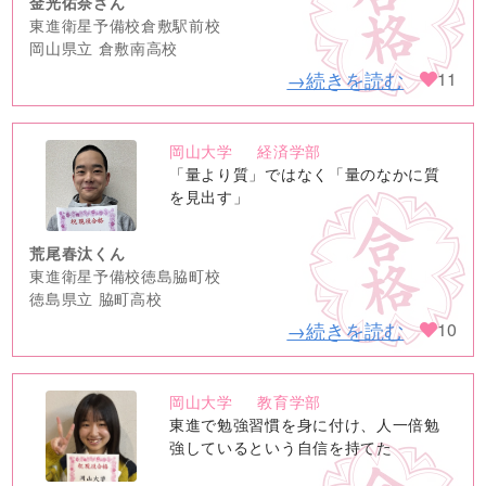
金光佑奈さん
東進衛星予備校倉敷駅前校
岡山県立 倉敷南高校
→続きを読む
11
岡山大学
経済学部
no
「量より質」ではなく「量のなかに質
image
を見出す」
荒尾春汰くん
東進衛星予備校徳島脇町校
徳島県立 脇町高校
→続きを読む
10
岡山大学
教育学部
no
東進で勉強習慣を身に付け、人一倍勉
image
強しているという自信を持てた