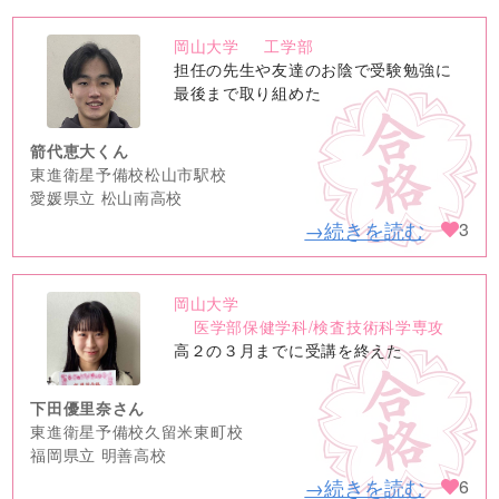
岡山大学
工学部
no
担任の先生や友達のお陰で受験勉強に
image
最後まで取り組めた
箭代恵大くん
東進衛星予備校松山市駅校
愛媛県立 松山南高校
→続きを読む
3
岡山大学
no
医学部保健学科/検査技術科学専攻
image
高２の３月までに受講を終えた
下田優里奈さん
東進衛星予備校久留米東町校
福岡県立 明善高校
→続きを読む
6