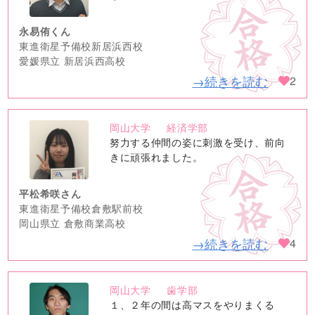
永易侑くん
東進衛星予備校新居浜西校
愛媛県立 新居浜西高校
→続きを読む
2
岡山大学
経済学部
no
努力する仲間の姿に刺激を受け、前向
image
きに頑張れました。
平松希咲さん
東進衛星予備校倉敷駅前校
岡山県立 倉敷商業高校
→続きを読む
4
岡山大学
歯学部
no
１、２年の間は高マスをやりまくる