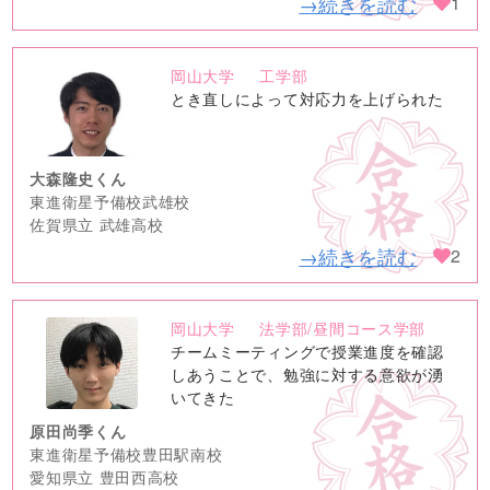
→続きを読む
1
岡山大学
工学部
no
とき直しによって対応力を上げられた
image
大森隆史くん
東進衛星予備校武雄校
佐賀県立 武雄高校
→続きを読む
2
岡山大学
法学部/昼間コース学部
no
チームミーティングで授業進度を確認
image
しあうことで、勉強に対する意欲が湧
いてきた
原田尚季くん
東進衛星予備校豊田駅南校
愛知県立 豊田西高校