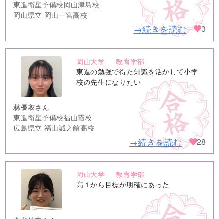
東進衛星予備校岡山津島校
岡山県立 岡山一宮高校
→続きを読む
3
岡山大学
教育学部
no
東進の勉強で得た知識を活かして小学
image
校の先生になりたい
林優衣さん
東進衛星予備校福山霞校
広島県立 福山誠之館高校
→続きを読む
28
岡山大学
教育学部
no
高１から目標が明確にあった
image