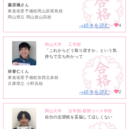
藤原楓さん
東進衛星予備校岡山原尾島校
岡山県立 岡山操山高校
→続きを読む
4
岡山大学
工学部
no
「これからどう取り戻すか」という気
image
持ちで立ち向かって
林誉仁くん
東進衛星予備校加西北条校
兵庫県立 小野高校
→続きを読む
2
岡山大学
法学部/昼間コース学部
no
自分の志望校を妥協してほしくない
image