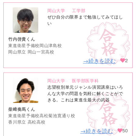
岡山大学
工学部
no
ぜひ自分の限界まで勉強してみてほし
image
い
竹内啓貴くん
東進衛星予備校岡山津島校
岡山県立 岡山一宮高校
→続きを読む
2
岡山大学
医学部医学科
no
志望校別単元ジャンル演習講座はいろ
image
んな大学の問題を気軽に解くことがで
きる。これは東進生最大の武器
柴﨑奏馬くん
東進衛星予備校高松菊池寛通り校
香川県立 高松高校
→続きを読む
50