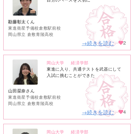
image
勘藤彰太くん
東進衛星予備校倉敷駅前校
岡山県立 倉敷青陵高校
→続きを読む
2
岡山大学
経済学部
no
東進に入り、共通テストを武器にして
image
入試に挑むことができた
山田栞奈さん
東進衛星予備校倉敷駅前校
岡山県立 倉敷青陵高校
→続きを読む
4
岡山大学
経済学部