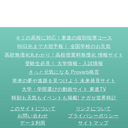
キミの高校に対応！東進の個別指導コース
90日先まで大胆予報！ 全国学校のお天気
高校無償化丸わかり！高校授業料無償化 情報サイト
受験生必見！ 大学情報・入試情報
きっと元気になる Proverb格言
将来の夢や進路を見つけよう 未来発見サイト
大学・学部選びの動画サイト 東進TV
時刻も天気もイベントも掲載! ナガセ世界時計
このサイトについて
リンクについて
お問い合わせ
プライバシーポリシー
データ利用
サイトマップ