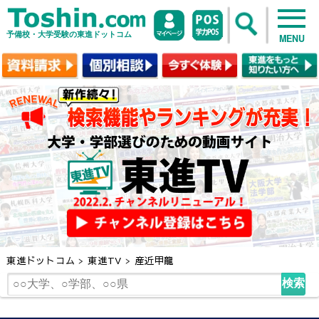
予備校・大学受験の東進ドットコム
MENU
東進ドットコム
>
東進TV
>
産近甲龍
検索