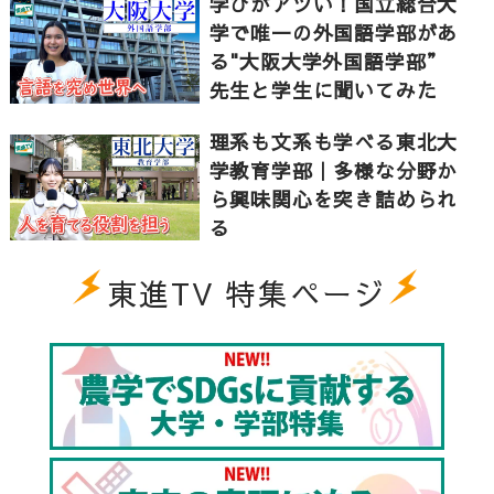
学びがアツい！国立総合大
学で唯一の外国語学部があ
る"大阪大学外国語学部”
先生と学生に聞いてみた
理系も文系も学べる東北大
学教育学部｜多様な分野か
ら興味関心を突き詰められ
る
東進TV 特集ページ