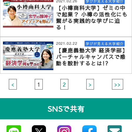
2021.02.26
学びが見える大学紹介
【小樽商科大学】ゼミの中
で起業？ 小樽の活性化にも
繋がる実践的な学びに迫
る！
2021.02.22
学びが見える大学紹介
【慶應義塾大学 経済学部】
バーチャルキャンパスで感
動を設計するとは!?
<
1
2
>
>>
SNSで共有