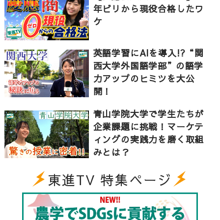
年ビリから現役合格したワ
いう短期間での努力量の差を把握するのにとても役立
ケ
ちました。これらを活用して、東進に通っていたおか
げで学習を止めずに高校生活を過ごせたと思います。
英語学習にAIを導入!?“関
その結果として大学に合格できて本当によかったで
西大学外国語学部”の語学
す。
力アップのヒミツを大公
開！
青山学院大学で学生たちが
企業課題に挑戦！マーケテ
ィングの実践力を磨く取組
みとは？
東進TV 特集ページ