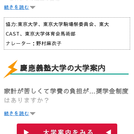
・先輩からの言葉に「ジーン」
続きを読む
東進に通い、慶應義塾大学に受かった合格者の体験
記。勉強時間より睡眠時間を優先するべき？
協力:東京大学、東京大学駒場祭委員会、東大
CAST、東京大学体育会馬術部
ナレーター：野村麻衣子
慶應義塾大学の大学案内
家計が苦しくて学費の負担が…奨学金制度
はありますか？
続きを読む
共に文理融合学部ですが、総合政策学部は「文系
的」、環境情報学部は「理系的」です1990年、湘南藤
沢キャンパス（通称SFC）に開設された総合政策学部