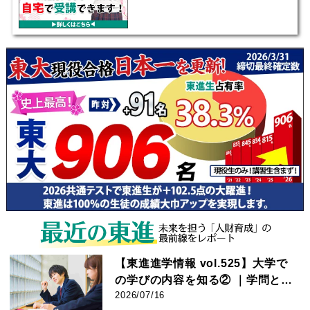
【東進進学情報 vol.525】大学で
の学びの内容を知る② ｜学問とし
てのスポーツに迫る! ｜競技力向
2026/07/16