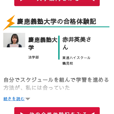
は「理に融合した文系」の学部、環境情報学部は「文
に融合した理系」の学部といえますが、学生はいずれ
慶應義塾大学の合格体験記
の学部の授業や研究会（ゼミ）でも自由に学ぶことが
できます。
赤井英美さ
慶應義塾大
総合政策学部は政策デザイン、社会イノベーション、
ん
学
国際戦略、経営・組織、都市・地域戦略の5つに大きく
分野が分かれます。
法学部
東進ハイスクール
これに対して、環境情報学部は先端情報システム、先
鶴見校
端領域デザイン、先端生命科学、環境デザイン、人間
環境科学の5つに分野が分けられます。
自分でスケジュールを組んで学習を進める
方法が、私には合っていた
続きを読む
私は高校1年生の４月に東進に入学しました。中学生の
ころから、対面授業型の塾に通っていたので、入って