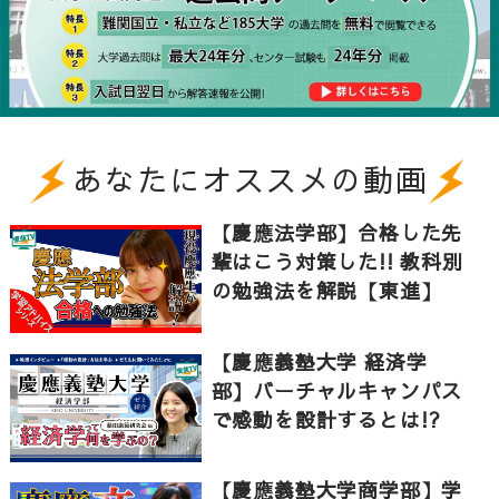
さらに、通常の講座でも要点や例題、確認テストの内
容が洗練されていて、自分で勉強したり、学校で全体
に向けて教えてもらったりするよりも効率よく学習で
きました。これらの教材や普段の受講を、それほど無
あなたにオススメの動画
理のない量で自分の都合のいい時間に進めていけると
いう点が、特に東進に通う利点だと感じました。
【慶應法学部】合格した先
輩はこう対策した!! 教科別
の勉強法を解説【東進】
自分だけでは、学習が上手く進まなくなったこともあ
【慶應義塾大学 経済学
りましたが、登校日数が少なかったり受講のペースが
部】バーチャルキャンパス
遅れていたりすると連絡してくれて、事情も踏まえて
で感動を設計するとは!?
計画の立て直しや受講量の見直しなども積極的に行う
ことが出来ました。模試やグループ・ミーティングは
【慶應義塾大学商学部】学
定期的に行われるので、自分の勉強の偏りや１週間と