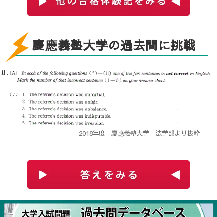
すぐは新しい環境に慣れませんでしたが、担任助手の
方に色々教えてもらったり、同じグループ・ミーティ
ングの子に聞いたりしながら、週３～４日程度通って
慶應義塾大学の過去問に挑戦
いました。
私が東進の入ろうと思った理由であり、通っていてよ
かったと思う点は、対面授業にない利点が多くあるこ
とです。私は、週３～４で東進に通っている以外に部
活、水泳や英会話など他の習い事がありました。その
2018年度 慶應義塾大学 法学部より抜粋
ため、予定が変わることが多く、東進のように自分で
スケジュールを組んで学習を進める方法がとても私に
合っていると思いました。また、隙間時間にできる教
材も豊富にあり、自分の必要な教科や苦手な教科を満
遍なく学習できる環境にも惹かれました。