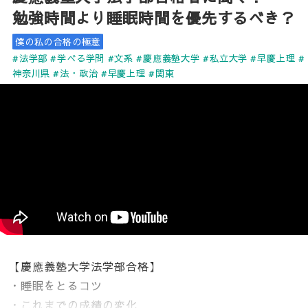
勉強時間より睡眠時間を優先するべき？
僕の私の合格の極意
#法学部
#学べる学問
#文系
#慶應義塾大学
#私立大学
#早慶上理
#
神奈川県
#法・政治
#早慶上理
#関東
【慶應義塾大学法学部合格】
・睡眠をとるコツ
・これまでの成績の変化