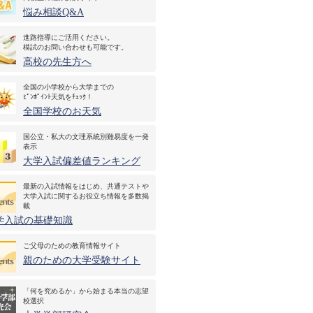
悩み相談Q&A
進路指導にご活用ください。
模試のお問い合わせも可能です。
高校の先生方へ
全国の小学校から大学までの
ﾋﾟﾝﾎﾟｲﾝﾄ天気をﾁｪｯｸ！
全国学校のお天気
国公立・私大の文理系統別難易度を一発
表示
大学入試偏差値ランキング
最新の入試情報をはじめ、共通テストや
大学入試に関するお役立ち情報を多数掲
載
学入試の基礎知識
ご父母のための教育情報サイト
親のための大学受験サイト
「何を究めるか」から始まる本当の志望
校選択