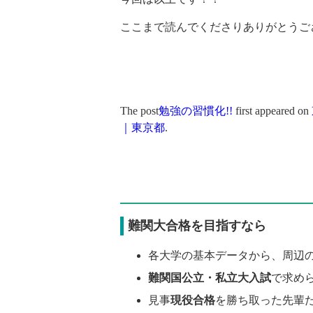
ここまで読んでくださりありがとうご
The post
勉強の習慣化!!
first appeared on
｜東京都
.
難関大合格を目指すなら
各大学の基本データから、周辺
難関国公立・私立大入試
で求め
見事
現役合格
を勝ち取った先輩