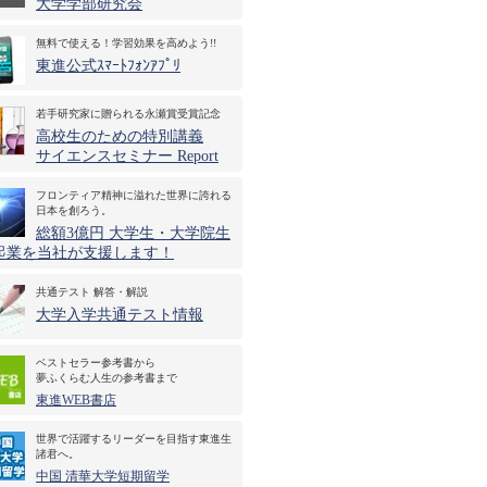
大学学部研究会
無料で使える！学習効果を高めよう!!
東進公式ｽﾏｰﾄﾌｫﾝｱﾌﾟﾘ
若手研究家に贈られる永瀬賞受賞記念
高校生のための特別講義
サイエンスセミナー Report
フロンティア精神に溢れた世界に誇れる
日本を創ろう。
総額3億円 大学生・大学院生
起業を当社が支援します！
共通テスト 解答・解説
大学入学共通テスト情報
ベストセラー参考書から
夢ふくらむ人生の参考書まで
東進WEB書店
世界で活躍するリーダーを目指す東進生
諸君へ。
中国 清華大学短期留学