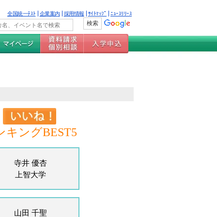
全国統一ﾃｽﾄ
企業案内
採用情報
ｻｲﾄﾏｯﾌﾟ
ﾆｭｰｽﾘﾘｰｽ
ンキングBEST5
寺井 優杏
上智大学
山田 千聖