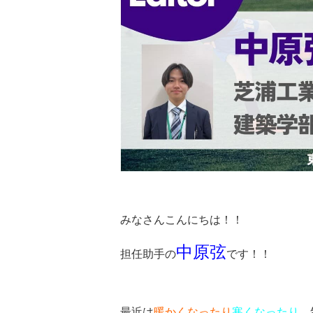
みなさんこんにちは！！
中原弦
担任助手の
です！！
最近は
暖かくなったり
寒くなったり
、