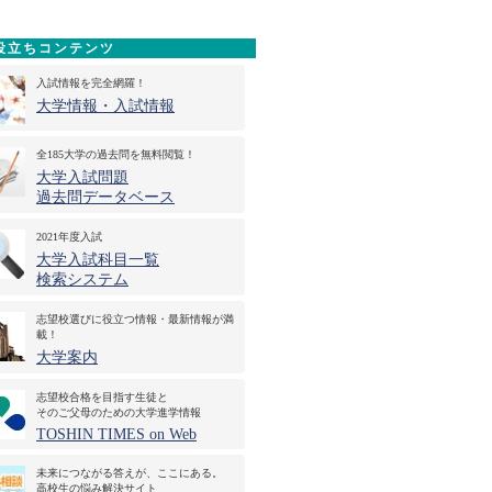
役立ちコンテンツ
入試情報を完全網羅！
大学情報・入試情報
全185大学の過去問を無料閲覧！
大学入試問題
過去問データベース
2021年度入試
大学入試科目一覧
検索システム
志望校選びに役立つ情報・最新情報が満
載！
大学案内
志望校合格を目指す生徒と
そのご父母のための大学進学情報
TOSHIN TIMES on Web
未来につながる答えが、ここにある。
高校生の悩み解決サイト