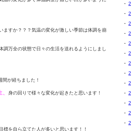
・
2
・
2
・
2
いますか？？？気温の変化が激しい季節は体調を崩
・
2
・
2
体調万全の状態で日々の生活を送れるようにしまし
・
2
・
2
・
2
週間が経ちました！
・
2
生、
身の回りで様々な変化が起きたと思います！
・
2
・
2
・
2
・
2
目標を自ら立てた人が多いと思います！！