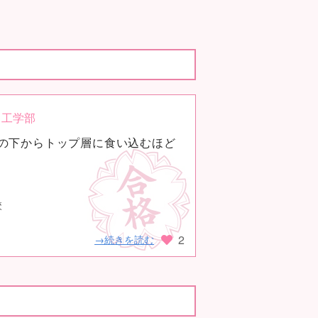
工学部
の下からトップ層に食い込むほど
校
2
→続きを読む