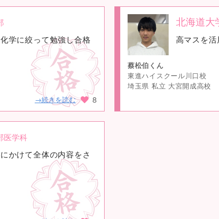
北海道大
部
no
と化学に絞って勉強し合格
高マスを活
image
蔡松伯くん
東進ハイスクール川口校
埼玉県 私立 大宮開成高校
8
→続きを読む
部医学科
月にかけて全体の内容をさ