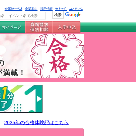
全国統一ﾃｽﾄ
企業案内
採用情報
ｻｲﾄﾏｯﾌﾟ
ﾆｭｰｽﾘﾘｰｽ
の
が満載！
2025年の合格体験記はこちら