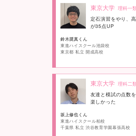
東京大学
理科一
no
定石演習をやり、高
image
が35点UP
鈴木奨真くん
東進ハイスクール池袋校
東京都 私立 開成高校
東京大学
理科二
no
友達と模試の点数
image
楽しかった
坂上修也くん
東進ハイスクール柏校
千葉県 私立 渋谷教育学園幕張高校