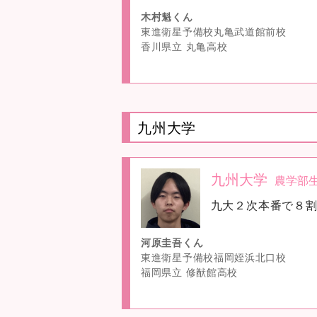
木村魁くん
東進衛星予備校丸亀武道館前校
香川県立 丸亀高校
九州大学
九州大学
農学部
no
九大２次本番で８
image
河原圭吾くん
東進衛星予備校福岡姪浜北口校
福岡県立 修猷館高校