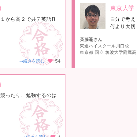
東京大学
類
no
１から高２で共テ英語R
自分で考え
image
何より大切
斉藤遥さん
東進ハイスクール川口校
東京都 国立 筑波大学附属
54
→続きを読む
類
を競ったり、勉強するのは
4
→続きを読む