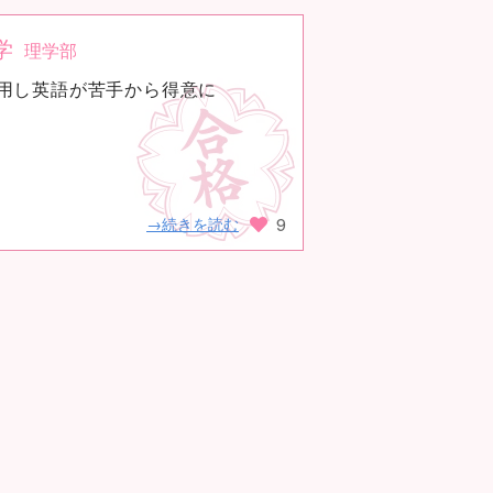
学
理学部
用し英語が苦手から得意に
9
→続きを読む