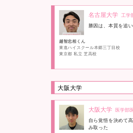
名古屋大学
工学
no
勝因は、本質を追
image
越智忠相くん
東進ハイスクール本郷三丁目校
東京都 私立 芝高校
大阪大学
大阪大学
医学部
no
自ら覚悟を決めて
image
み取った