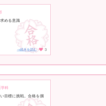
部
い求める意識
3
→続きを読む
医学科
高い目標に挑戦。合格を掴