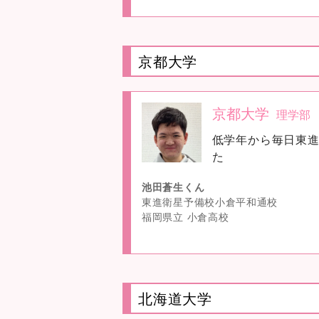
京都大学
京都大学
理学部
no
低学年から毎日東
image
た
池田蒼生くん
東進衛星予備校小倉平和通校
福岡県立 小倉高校
北海道大学