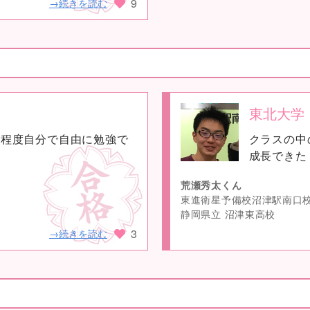
9
→続きを読む
東北大学
no
る程度自分で自由に勉強で
クラスの中
image
成長できた
荒瀬秀太くん
東進衛星予備校沼津駅南口
静岡県立 沼津東高校
3
→続きを読む