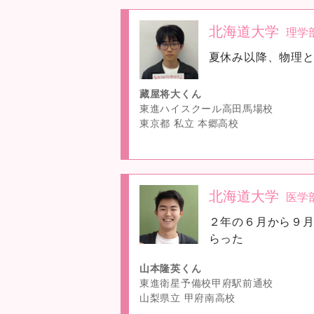
北海道大学
理学
no
夏休み以降、物理
image
藏屋将大くん
東進ハイスクール高田馬場校
東京都 私立 本郷高校
北海道大学
医学
no
２年の６月から９
image
らった
山本隆英くん
東進衛星予備校甲府駅前通校
山梨県立 甲府南高校