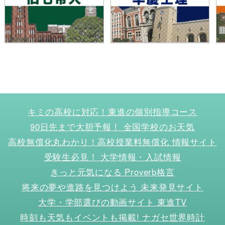
キミの高校に対応！東進の個別指導コース
90日先まで大胆予報！ 全国学校のお天気
高校無償化丸わかり！高校授業料無償化 情報サイト
受験生必見！ 大学情報・入試情報
きっと元気になる Proverb格言
将来の夢や進路を見つけよう 未来発見サイト
大学・学部選びの動画サイト 東進TV
時刻も天気もイベントも掲載! ナガセ世界時計