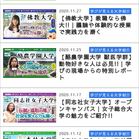
2020.11.27
学びが見える大学紹介
【佛教大学】教職なら佛
大!! | 議論や体験的な授業
で実践力を磨く
2020.11.25
学びが見える大学紹介
【酪農学園大学 獣医学群】
動物好きな人は必見!! | 学
びの現場からの特別レポー
ト
2020.11.17
学びが見える大学紹介
【同志社女子大学】オープ
ンキャンパス | 女子総合大
学の魅力をご紹介!!
2020.11.12
学びが見える大学紹介