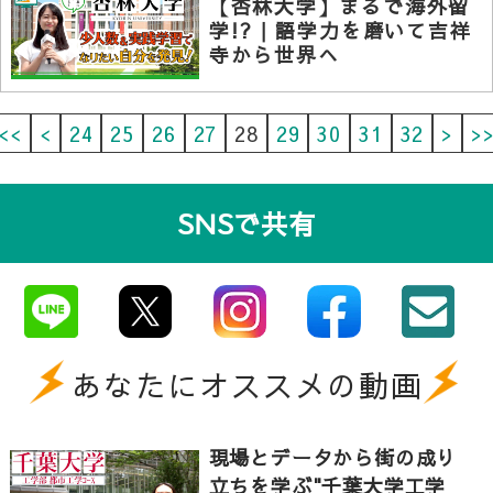
【杏林大学】まるで海外留
学!? | 語学力を磨いて吉祥
寺から世界へ
<<
<
24
25
26
27
28
29
30
31
32
>
>
SNSで共有
あなたにオススメの動画
現場とデータから街の成り
立ちを学ぶ"千葉大学工学