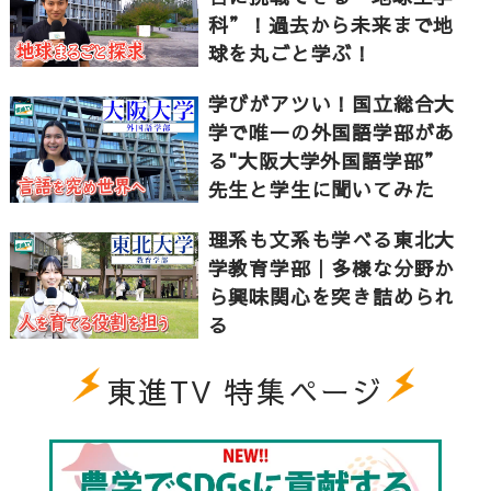
科”！過去から未来まで地
球を丸ごと学ぶ！
学びがアツい！国立総合大
学で唯一の外国語学部があ
る"大阪大学外国語学部”
先生と学生に聞いてみた
理系も文系も学べる東北大
学教育学部｜多様な分野か
ら興味関心を突き詰められ
る
東進TV 特集ページ