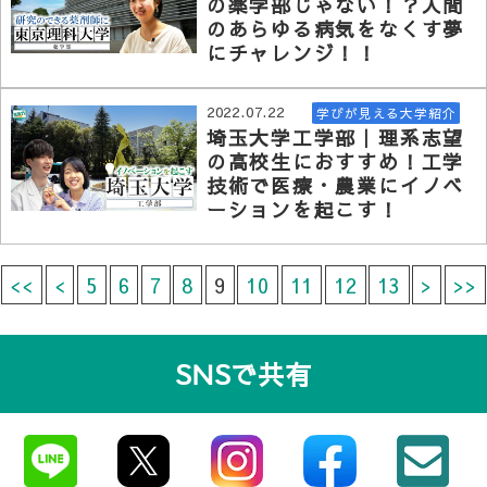
の薬学部じゃない！？人間
のあらゆる病気をなくす夢
にチャレンジ！！
2022.07.22
学びが見える大学紹介
埼玉大学工学部｜理系志望
の高校生におすすめ！工学
技術で医療・農業にイノベ
ーションを起こす！
<<
<
5
6
7
8
9
10
11
12
13
>
>>
SNSで共有