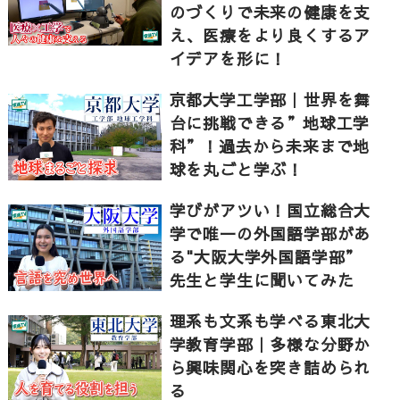
のづくりで未来の健康を支
え、医療をより良くするア
イデアを形に！
京都大学工学部｜世界を舞
台に挑戦できる”地球工学
科”！過去から未来まで地
球を丸ごと学ぶ！
学びがアツい！国立総合大
学で唯一の外国語学部があ
る"大阪大学外国語学部”
先生と学生に聞いてみた
理系も文系も学べる東北大
学教育学部｜多様な分野か
ら興味関心を突き詰められ
る