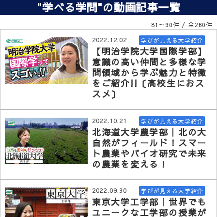
"学べる学問"の動画記事一覧
81～90件 / 全260件
2022.12.02
学びが見える大学紹介
【明治学院大学国際学部】
意識の高い仲間と多様な学
問領域から学ぶ魅力と特徴
をご紹介!!〔高校生におス
スメ〕
2022.10.21
学びが見える大学紹介
北海道大学農学部｜北の大
自然がフィールド！スマー
ト農業やバイオ研究で未来
の農業を変える！
2022.09.30
学びが見える大学紹介
東京大学工学部｜世界でも
ユニークな工学部の授業が