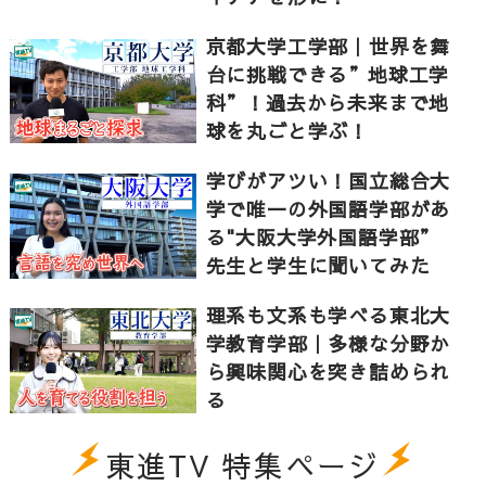
京都大学工学部｜世界を舞
台に挑戦できる”地球工学
科”！過去から未来まで地
球を丸ごと学ぶ！
学びがアツい！国立総合大
学で唯一の外国語学部があ
る"大阪大学外国語学部”
先生と学生に聞いてみた
理系も文系も学べる東北大
学教育学部｜多様な分野か
ら興味関心を突き詰められ
る
東進TV 特集ページ