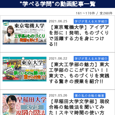
"学べる学問"の動画記事一覧
161～170件 / 全260件
2021.06.25
学びが見える大学紹介
【東京電機大学】アイデア
を形に！発明、ものづくり
で活躍する力を身につけ
る!!
2021.06.22
学びが見える大学紹介
【東大工学部の魅力】東大
工学部のここがすごい！！
東大で、ものづくりを実践
する驚きの授業を紹介!!
2021.05.26
僕の私の合格の極意
【早稲田大学文学部】現役
合格の勉強法を聞いてみ
た！スキマ時間の使い方