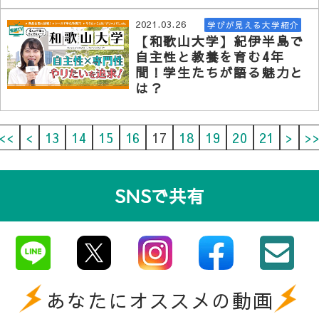
2021.03.26
学びが見える大学紹介
【和歌山大学】紀伊半島で
自主性と教養を育む4年
間！学生たちが語る魅力と
は？
<<
<
13
14
15
16
17
18
19
20
21
>
>
SNSで共有
あなたにオススメの動画