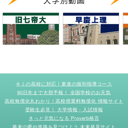
大学別動画
キミの高校に対応！東進の個別指導コース
90日先まで大胆予報！ 全国学校のお天気
高校無償化丸わかり！高校授業料無償化 情報サイト
受験生必見！ 大学情報・入試情報
きっと元気になる Proverb格言
将来の夢や進路を見つけよう 未来発見サイト