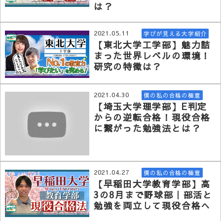
は？
2021.05.11
学びが見える大学紹介
【東北大学工学部】魅力詰
まった世界レベルの環境！
研究の特徴は？
2021.04.30
僕の私の合格の極意
【埼玉大学理学部】E判定
からの逆転合格！現役合格
に繋がった勉強法とは？
2021.04.27
僕の私の合格の極意
【早稲田大学教育学部】高
3の8月まで野球部｜部活と
勉強を両立して現役合格へ