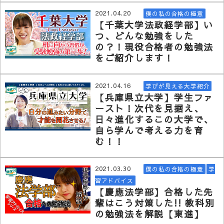
2021.04.20
僕の私の合格の極意
【千葉大学法政経学部】い
つ、どんな勉強をした
の？！現役合格者の勉強法
をご紹介します！
2021.04.16
学びが見える大学紹介
【兵庫県立大学】学生ファ
ースト！次代を見据え、
日々進化するこの大学で、
自ら学んで考える力を育
む！！
2021.03.30
僕の私の合格の極意
学
習アドバイス
【慶應法学部】合格した先
輩はこう対策した!! 教科別
の勉強法を解説【東進】