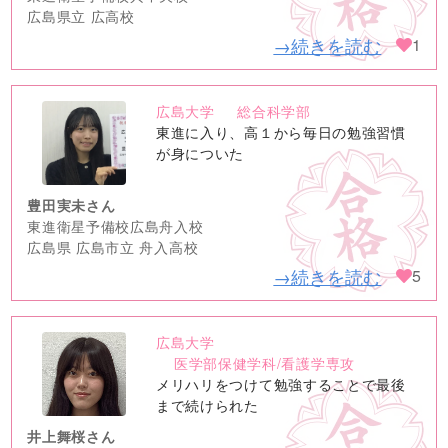
広島県立 広高校
→続きを読む
1
広島大学
総合科学部
no
東進に入り、高１から毎日の勉強習慣
image
が身についた
豊田実未さん
東進衛星予備校広島舟入校
広島県 広島市立 舟入高校
→続きを読む
5
広島大学
no
医学部保健学科/看護学専攻
image
メリハリをつけて勉強することで最後
まで続けられた
井上舞桜さん