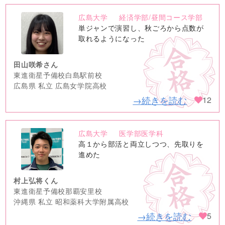
広島大学
経済学部/昼間コース学部
no
単ジャンで演習し、秋ごろから点数が
image
取れるようになった
田山咲希さん
東進衛星予備校白島駅前校
広島県 私立 広島女学院高校
→続きを読む
12
広島大学
医学部医学科
no
高１から部活と両立しつつ、先取りを
image
進めた
村上弘将くん
東進衛星予備校那覇安里校
沖縄県 私立 昭和薬科大学附属高校
→続きを読む
5