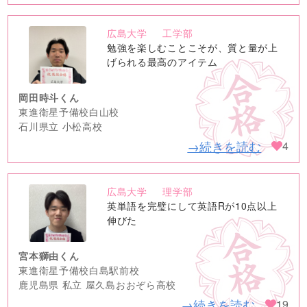
広島大学
工学部
no
勉強を楽しむことこそが、質と量が上
image
げられる最高のアイテム
岡田時斗くん
東進衛星予備校白山校
石川県立 小松高校
→続きを読む
4
広島大学
理学部
no
英単語を完璧にして英語Rが10点以上
image
伸びた
宮本獅由くん
東進衛星予備校白島駅前校
鹿児島県 私立 屋久島おおぞら高校
→続きを読む
19