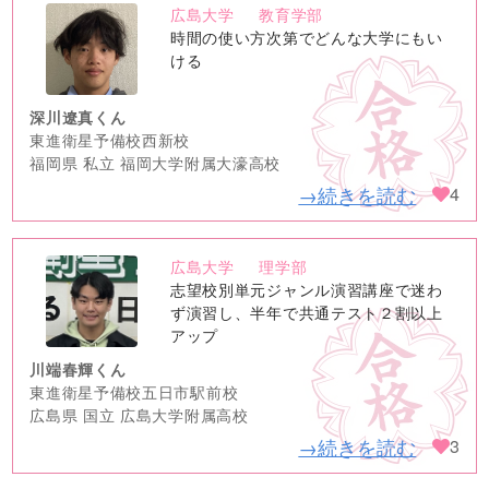
広島大学
教育学部
no
時間の使い方次第でどんな大学にもい
image
ける
深川遼真くん
東進衛星予備校西新校
福岡県 私立 福岡大学附属大濠高校
→続きを読む
4
広島大学
理学部
no
志望校別単元ジャンル演習講座で迷わ
image
ず演習し、半年で共通テスト２割以上
アップ
川端春輝くん
東進衛星予備校五日市駅前校
広島県 国立 広島大学附属高校
→続きを読む
3