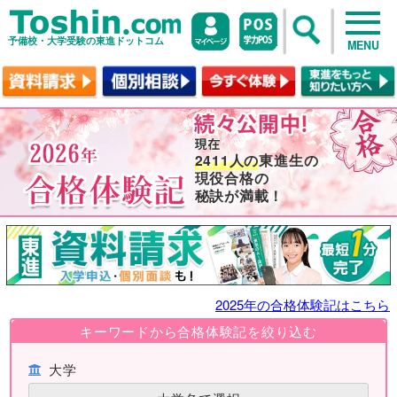
予備校・大学受験の東進ドットコム
MENU
2411人の
東進生の
現役合格の
秘訣が満載！
2025年の合格体験記はこちら
キーワードから合格体験記を絞り込む
大学