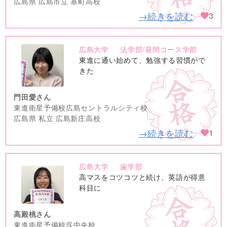
広島県 広島市立 基町高校
→続きを読む
3
広島大学
法学部/昼間コース学部
no
東進に通い始めて、勉強する習慣がで
image
きた
門田愛さん
東進衛星予備校広島セントラルシティ校
広島県 私立 広島新庄高校
→続きを読む
1
広島大学
歯学部
no
高マスをコツコツと続け、英語が得意
image
科目に
高殿桃さん
東進衛星予備校呉中央校