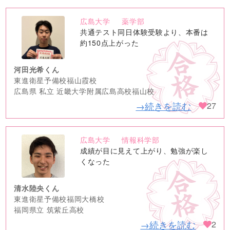
広島大学
薬学部
no
共通テスト同日体験受験より、本番は
image
約150点上がった
河田光希くん
東進衛星予備校福山霞校
広島県 私立 近畿大学附属広島高校福山校
→続きを読む
27
広島大学
情報科学部
no
成績が目に見えて上がり、勉強が楽し
image
くなった
清水陸央くん
東進衛星予備校福岡大橋校
福岡県立 筑紫丘高校
→続きを読む
2