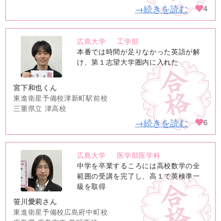
→続きを読む
4
広島大学
工学部
no
本番では時間が足りなかった英語が解
image
け、第１志望大学圏内に入れた
宮下和也くん
東進衛星予備校津新町駅前校
三重県立 津高校
→続きを読む
6
広島大学
医学部医学科
no
中学を卒業するころには高校数学の全
image
範囲の受講を完了し、高１で英検準一
級を取得
笹川愛莉さん
東進衛星予備校広島府中町校