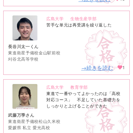
広島大学
生物生産学部
no
苦手な単元は再受講を繰り返した
image
長谷川太一くん
東進衛星予備校金山駅前校
刈谷北高等学校
→続きを読む
1
広島大学
教育学部
no
東進で一番やってよかったのは「高校
image
対応コース」 不足していた基礎力を
しっかりと上げることができた
武藤万季さん
東進衛星予備校松山久米校
愛媛県 私立 愛光高校