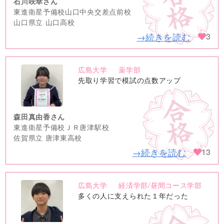
石川咲幸さん
東進衛星予備校山口中央交差点前校
山口県立 山口高校
→続きを読む
3
広島大学
薬学部
no
先取り学習で模試の点数アップ
image
森田真由香さん
東進衛星予備校ＪＲ唐津駅校
佐賀県立 唐津東高校
→続きを読む
13
広島大学
経済学部/昼間コース学部
no
多くの人に支えられた１年だった
image