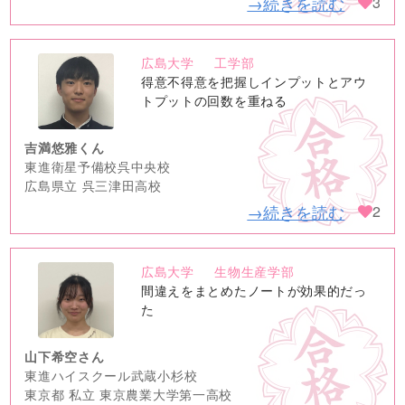
→続きを読む
3
広島大学
工学部
no
得意不得意を把握しインプットとアウ
image
トプットの回数を重ねる
吉満悠雅くん
東進衛星予備校呉中央校
広島県立 呉三津田高校
→続きを読む
2
広島大学
生物生産学部
no
間違えをまとめたノートが効果的だっ
image
た
山下希空さん
東進ハイスクール武蔵小杉校
東京都 私立 東京農業大学第一高校