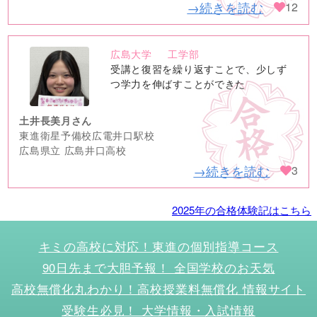
→続きを読む
12
広島大学
工学部
no
受講と復習を繰り返すことで、少しず
image
つ学力を伸ばすことができた
土井長美月さん
東進衛星予備校広電井口駅校
広島県立 広島井口高校
→続きを読む
3
2025年の合格体験記はこちら
キミの高校に対応！東進の個別指導コース
90日先まで大胆予報！ 全国学校のお天気
高校無償化丸わかり！高校授業料無償化 情報サイト
受験生必見！ 大学情報・入試情報