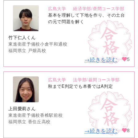
広島大学
経済学部/昼間コース学部
no
基本を理解して下地を作り、その土台
image
の元で問題を解く
竹下仁人くん
東進衛星予備校小倉平和通校
福岡県立 戸畑高校
→続きを読む
5
広島大学
法学部/昼間コース学部
no
秋までE判定でも本番ではA判定
image
上田愛莉さん
東進衛星予備校香椎駅前校
福岡県立 香住丘高校
→続きを読む
8