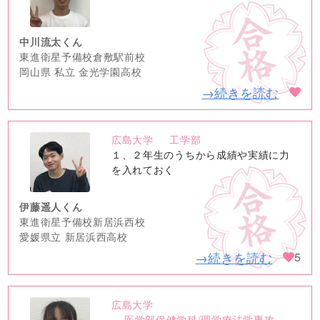
image
中川流太くん
東進衛星予備校倉敷駅前校
岡山県 私立 金光学園高校
→続きを読む
広島大学
工学部
no
１、２年生のうちから成績や実績に力
image
を入れておく
伊藤遥人くん
東進衛星予備校新居浜西校
愛媛県立 新居浜西高校
→続きを読む
5
広島大学
no
医学部保健学科/理学療法学専攻