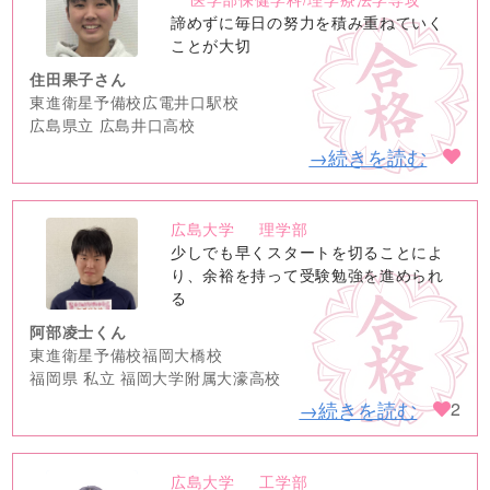
image
諦めずに毎日の努力を積み重ねていく
ことが大切
住田果子さん
東進衛星予備校広電井口駅校
広島県立 広島井口高校
→続きを読む
広島大学
理学部
no
少しでも早くスタートを切ることによ
image
り、余裕を持って受験勉強を進められ
る
阿部凌士くん
東進衛星予備校福岡大橋校
福岡県 私立 福岡大学附属大濠高校
→続きを読む
2
広島大学
工学部