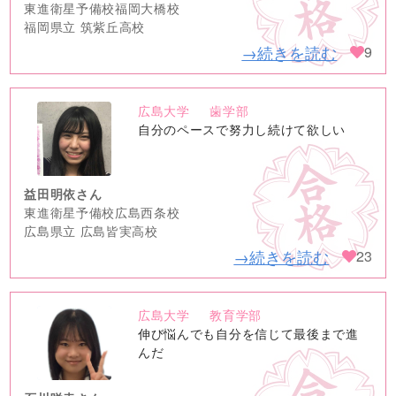
東進衛星予備校福岡大橋校
福岡県立 筑紫丘高校
→続きを読む
9
広島大学
歯学部
no
自分のペースで努力し続けて欲しい
image
益田明依さん
東進衛星予備校広島西条校
広島県立 広島皆実高校
→続きを読む
23
広島大学
教育学部
no
伸び悩んでも自分を信じて最後まで進
image
んだ