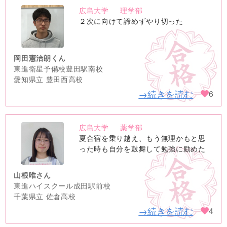
広島大学
理学部
no
２次に向けて諦めずやり切った
image
岡田憲治朗くん
東進衛星予備校豊田駅南校
愛知県立 豊田西高校
→続きを読む
6
広島大学
薬学部
no
夏合宿を乗り越え、もう無理かもと思
image
った時も自分を鼓舞して勉強に励めた
山根唯さん
東進ハイスクール成田駅前校
千葉県立 佐倉高校
→続きを読む
4