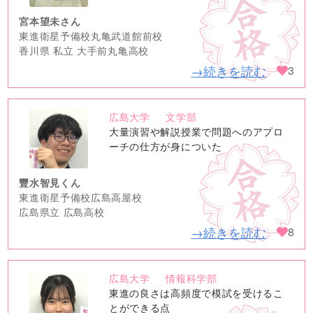
宮本望未さん
東進衛星予備校丸亀武道館前校
香川県 私立 大手前丸亀高校
→続きを読む
3
広島大学
文学部
no
大量演習や解説授業で問題へのアプロ
image
ーチの仕方が身についた
豐水智見くん
東進衛星予備校広島高屋校
広島県立 広島高校
→続きを読む
8
広島大学
情報科学部
no
東進の良さは高頻度で模試を受けるこ
image
とができる点