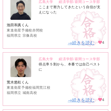
広島大学
経済学部/昼間コース学部
no
ここまで努力してきたという自信が支
image
えになった
池田和真くん
東進衛星予備校赤間校
福岡県立 宗像高校
→続きを読む
4
広島大学
経済学部/昼間コース学部
no
得点率５割から、本番では自己ベスト
image
に
荒木悠杜くん
東進衛星予備校福岡荒江校
福岡県立 城南高校
→続きを読む
4