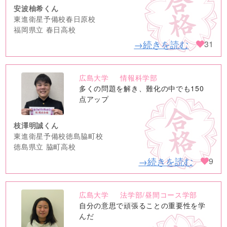
安波柚希くん
東進衛星予備校春日原校
福岡県立 春日高校
→続きを読む
31
広島大学
情報科学部
no
多くの問題を解き、難化の中でも150
image
点アップ
枝澤明誠くん
東進衛星予備校徳島脇町校
徳島県立 脇町高校
→続きを読む
9
広島大学
法学部/昼間コース学部
no
自分の意思で頑張ることの重要性を学
image
んだ