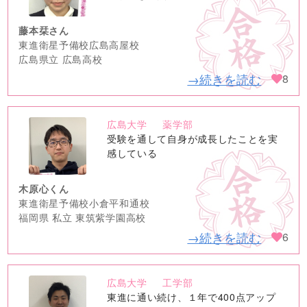
藤本栞さん
東進衛星予備校広島高屋校
広島県立 広島高校
→続きを読む
8
広島大学
薬学部
no
受験を通して自身が成長したことを実
image
感している
木原心くん
東進衛星予備校小倉平和通校
福岡県 私立 東筑紫学園高校
→続きを読む
6
広島大学
工学部
no
東進に通い続け、１年で400点アップ