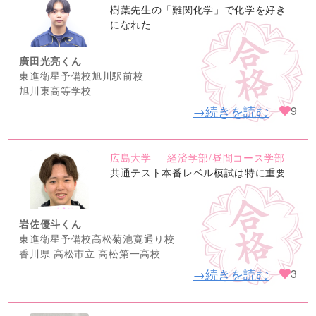
no
樹葉先生の「難関化学」で化学を好き
image
になれた
廣田光亮くん
東進衛星予備校旭川駅前校
旭川東高等学校
→続きを読む
9
広島大学
経済学部/昼間コース学部
no
共通テスト本番レベル模試は特に重要
image
岩佐優斗くん
東進衛星予備校高松菊池寛通り校
香川県 高松市立 高松第一高校
→続きを読む
3