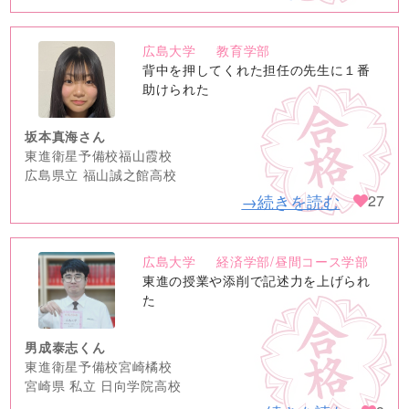
広島大学
教育学部
no
背中を押してくれた担任の先生に１番
image
助けられた
坂本真海さん
東進衛星予備校福山霞校
広島県立 福山誠之館高校
→続きを読む
27
広島大学
経済学部/昼間コース学部
no
東進の授業や添削で記述力を上げられ
image
た
男成泰志くん
東進衛星予備校宮崎橘校
宮崎県 私立 日向学院高校