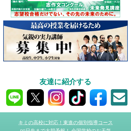
個別相談
高3生・高2生・高1生と
受験や高校の成績の
ください！
資料請求
高3生・高2生・高1生対
友達に紹介する
資料請求・イベント
ら！
キミの高校に対応！東進の個別指導コース
90日先まで大胆予報！ 全国学校のお天気