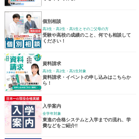
学年別案内
高3生
高2生
高1生
中学生
高卒