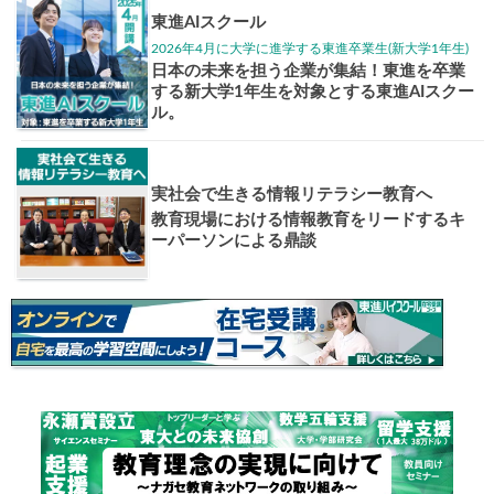
大学入試偏差値ランキング
現役合格
お知らせ・イベント
おすすめ
1日体験
高3生・高2生・高1生対
東進の実力講師陣と
導を今すぐ体験!!