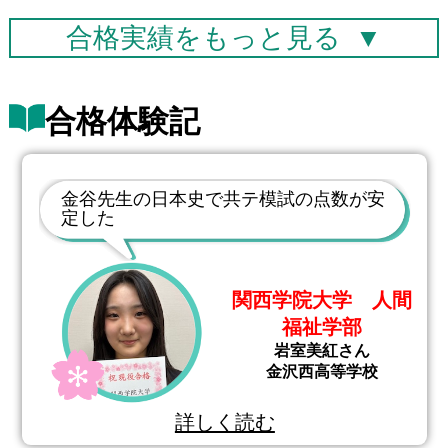
合格実績を
もっと見る
▼
合格体験記
金谷先生の日本史で共テ模試の点数が安
定した
関西学院大学 人間
福祉学部
岩室美紅さん
金沢西高等学校
詳しく読む