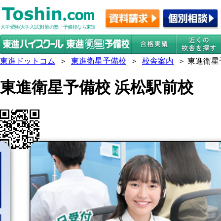
大学受験(大学入試)対策の塾・予備校なら東進
東進ドットコム
＞
東進衛星予備校
＞
校舎案内
＞ 東進衛星
東進衛星予備校 浜松駅前校