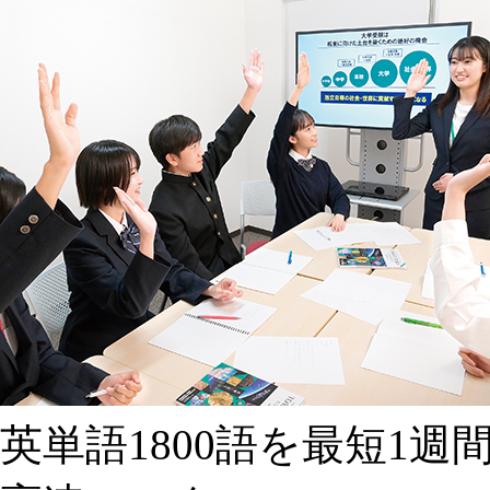
英単語
1800語
を
最短1週