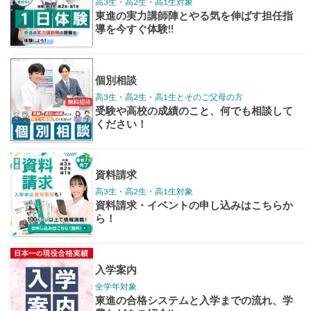
学年別案内
高3生
高2生
高1生
中学生
高卒