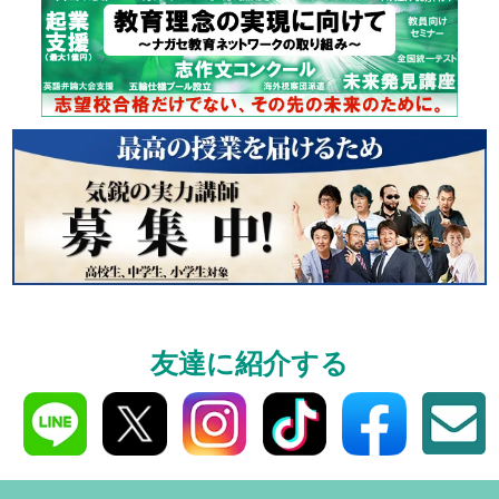
個別相談
高3生・高2生・高1生と
受験や高校の成績の
ください！
資料請求
友達に紹介する
高3生・高2生・高1生対
資料請求・イベント
ら！