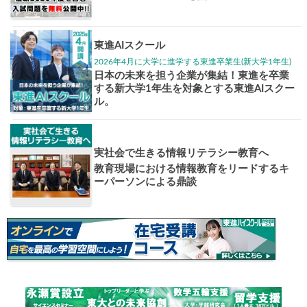
大学入試偏差値ランキング
現役合格
お知らせ・イベント
おすすめ
1日体験
高3生・高2生・高1生対
東進の実力講師陣と
導を今すぐ体験!!