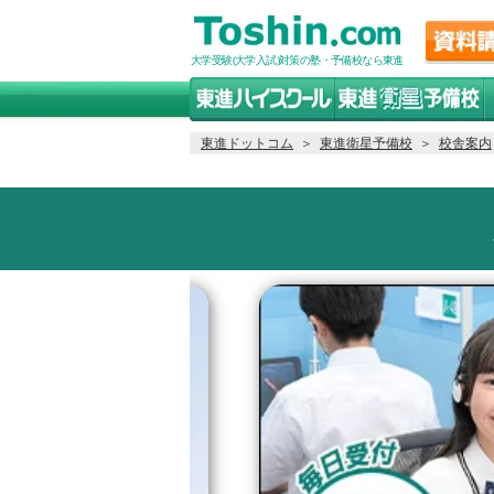
大学受験(大学入試)対策の塾・予備校なら東進
東進ドットコム
＞
東進衛星予備校
＞
校舎案内