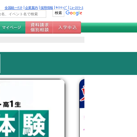
全国統一ﾃｽﾄ
企業案内
採用情報
ｻｲﾄﾏｯﾌﾟ
ﾆｭｰｽﾘﾘｰｽ