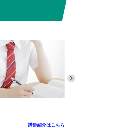
具体的な
実際の通塾に
がら一定の勉
だろうか……
毎日の通塾ス
講師紹介はこちら