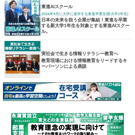
大学入試偏差値ランキング
現役合格
お知らせ・イベント
おすすめ
1日体験
高3生・高2生・高1生対
東進の実力講師陣と
導を今すぐ体験!!