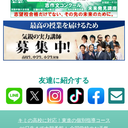
個別相談
高3生・高2生・高1生と
受験や高校の成績の
ください！
資料請求
友達に紹介する
高3生・高2生・高1生対
資料請求・イベント
ら！
キミの高校に対応！東進の個別指導コース