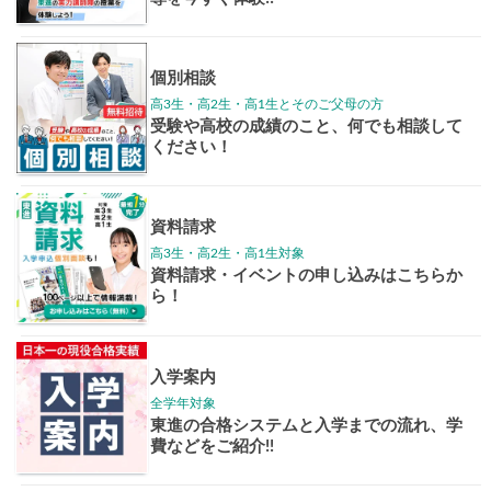
学年別案内
高3生
高2生
高1生
中学生
高卒