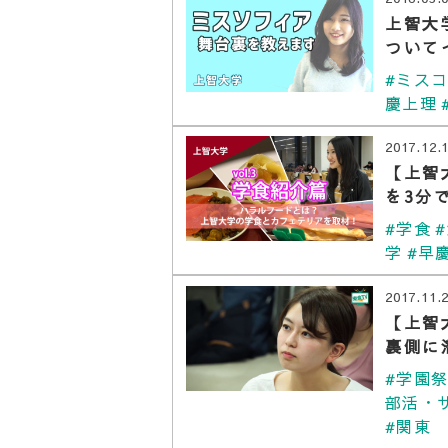
上智大
ついて
#ミス
慶上理
2017.12.
【上智
を3分
#学食
学
#早
2017.11.
【上智
裏側に
#学園
部活・
#関東