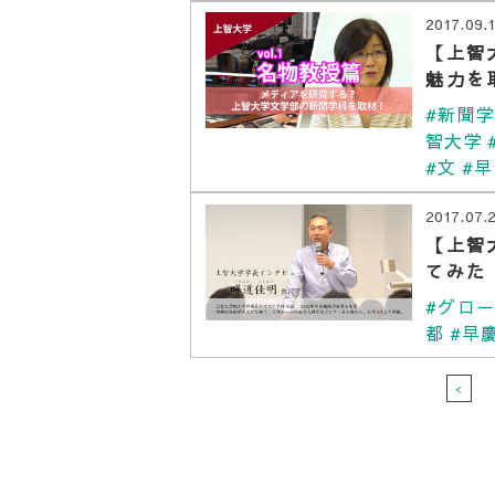
2017.09.
【上智
魅力を
#新聞
智大学
#文
#
2017.07.
【上智
てみた
#グロ
都
#早
<