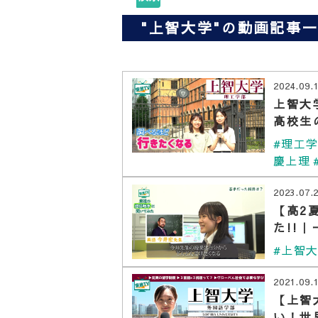
"上智大学"の動画記事
2024.09.
上智大
高校生
#理工
慶上理
2023.07.
【高2
た!!
#上智
2021.09.
【上智
い！世