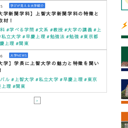
15
学びが見える大学紹介
大学新聞学科】上智大学新聞学科の特徴と
取材！
学科
#学べる学問
#文系
#教授
#大学の講義
#上
#私立大学
#早慶上理
#勉強法
#勉強
#東京都
早慶上理
#関東
26
大学NEWS
大学】学長に上智大学の魅力と特徴を聞い
！
ーバル
#上智大学
#私立大学
#早慶上理
#東京
慶上理
#関東
>