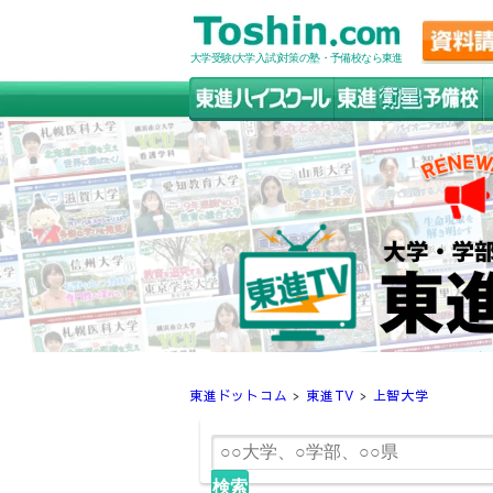
大学受験(大学入試)対策の塾・予備校なら東進
東進ドットコム
>
東進TV
>
上智大学
検索