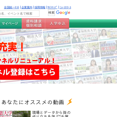
全国統一ﾃｽﾄ
企業案内
採用情報
ｻｲﾄﾏｯﾌﾟ
ﾆｭｰｽﾘﾘｰｽ
あなたにオススメの動画
現場とデータから街の
成り立ちを学ぶ"千葉