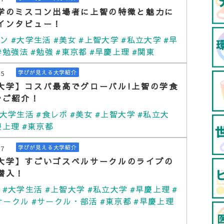
学のミスコン出場者に上智の特徴と魅力に
インタビュー！
コン
#大学生活
#美女
#上智大学
#私立大学
#早
#勉強法
#勉強
#東京都
#早慶上理
#関東
15
学びが見える大学紹介
大学】コスパ最高でグローバル!上智の学食
でご紹介！
#大学生活
#食レポ
#美女
#上智大学
#私立大
慶上理
#東京都
27
学びが見える大学紹介
大学】すごいゴスペルサークルのライブの
潜入！
祭
#大学生活
#上智大学
#私立大学
#早慶上理
#
サークル
#サークル・部活
#東京都
#早慶上理