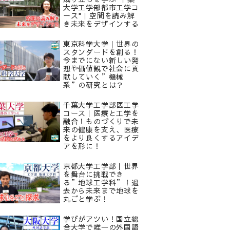
大学工学部都市工学コ
ース"｜空間を読み解
き未来をデザインする
東京科学大学｜世界の
スタンダードを創る！
今までにない新しい発
想や価値観で社会に貢
献していく”機械
系”の研究とは？
千葉大学工学部医工学
コース｜医療と工学を
融合！ものづくりで未
来の健康を支え、医療
をより良くするアイデ
アを形に！
京都大学工学部｜世界
を舞台に挑戦でき
る”地球工学科”！過
去から未来まで地球を
丸ごと学ぶ！
学びがアツい！国立総
合大学で唯一の外国語