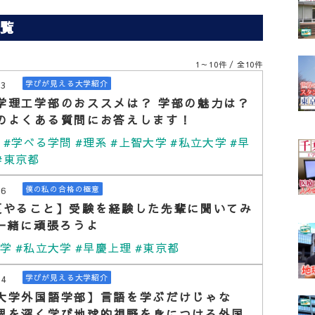
一覧
1～10件 / 全10件
13
学びが見える大学紹介
学理工学部のおススメは？ 学部の魅力は？
のよくある質問にお答えします！
学
#学べる学問
#理系
#上智大学
#私立大学
#早
#東京都
26
僕の私の合格の極意
夏やること】受験を経験した先輩に聞いてみ
｜一緒に頑張ろうよ
大学
#私立大学
#早慶上理
#東京都
14
学びが見える大学紹介
大学外国語学部】言語を学ぶだけじゃな
界を深く学び地球的視野を身につける外国