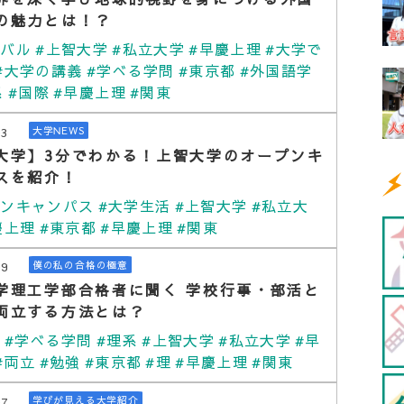
の魅力とは！？
ーバル
#上智大学
#私立大学
#早慶上理
#大学で
#大学の講義
#学べる学問
#東京都
#外国語学
系
#国際
#早慶上理
#関東
03
大学NEWS
大学】3分でわかる！上智大学のオープンキ
スを紹介！
プンキャンパス
#大学生活
#上智大学
#私立大
慶上理
#東京都
#早慶上理
#関東
09
僕の私の合格の極意
学理工学部合格者に聞く 学校行事・部活と
両立する方法とは？
学
#学べる学問
#理系
#上智大学
#私立大学
#早
#両立
#勉強
#東京都
#理
#早慶上理
#関東
07
学びが見える大学紹介