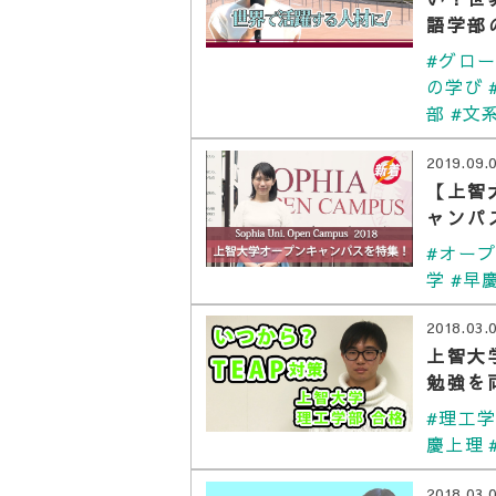
語学部
#グロ
の学び
部
#文
2019.09.
【上智
ャンパ
#オー
学
#早
2018.03.
上智大
勉強を
#理工
慶上理
2018.03.